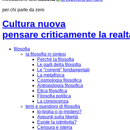
per chi parte da zero
Cultura nuova
pensare criticamente la
realt
filosofia
la filosofia in sintesi
Perché la filosofia
Le parti della filosofia
Le “correnti” fondamentali
La metafisica
Cosmologia filosofica
Antropologia filosofica
Etica filosofica
Filosofia politica
La conoscenza
temi e questioni di filosofia
Io-biglia o io-mistero?
Appunti sulla libertà
Esiste la istintivita?
Censura e isteria