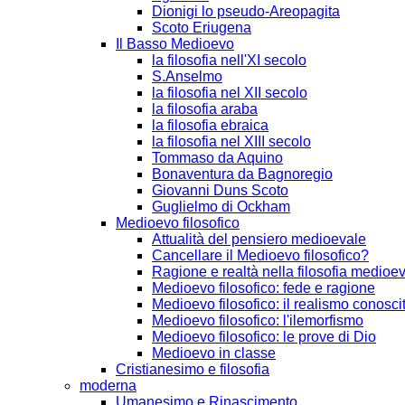
Dionigi lo pseudo-Areopagita
Scoto Eriugena
Il Basso Medioevo
la filosofia nell'XI secolo
S.Anselmo
la filosofia nel XII secolo
la filosofia araba
la filosofia ebraica
la filosofia nel XIII secolo
Tommaso da Aquino
Bonaventura da Bagnoregio
Giovanni Duns Scoto
Guglielmo di Ockham
Medioevo filosofico
Attualità del pensiero medioevale
Cancellare il Medioevo filosofico?
Ragione e realtà nella filosofia medioe
Medioevo filosofico: fede e ragione
Medioevo filosofico: il realismo conosci
Medioevo filosofico: l'ilemorfismo
Medioevo filosofico: le prove di Dio
Medioevo in classe
Cristianesimo e filosofia
moderna
Umanesimo e Rinascimento