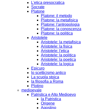
L'etica presocratica
Socrate
Platone
Platone: il metodo
Platone: la metafisica
Platone: l'antropologia
Platone: la conoscenza
Platone: la politica
Aristotele
Aristotele: la metafisica
Aristotele: la fisica
Aristotele: l'etica
Aristotele: la politica
Aristotele: la poetica
Aristotele: la logica
Epicuro
lo scetticismo antico
La scuola stoica
la filosofia a Roma
Plotino
medioevale
Patristica e Alto Medioevo
la Patristica
Origene
Agostino