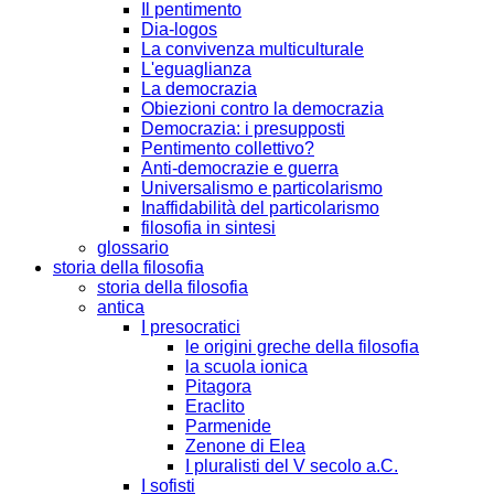
Il pentimento
Dia-logos
La convivenza multiculturale
L'eguaglianza
La democrazia
Obiezioni contro la democrazia
Democrazia: i presupposti
Pentimento collettivo?
Anti-democrazie e guerra
Universalismo e particolarismo
Inaffidabilità del particolarismo
filosofia in sintesi
glossario
storia della filosofia
storia della filosofia
antica
I presocratici
le origini greche della filosofia
la scuola ionica
Pitagora
Eraclito
Parmenide
Zenone di Elea
I pluralisti del V secolo a.C.
I sofisti