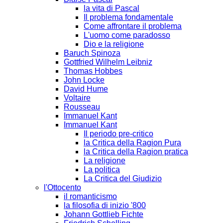
la vita di Pascal
Il problema fondamentale
Come affrontare il problema
L'uomo come paradosso
Dio e la religione
Baruch Spinoza
Gottfried Wilhelm Leibniz
Thomas Hobbes
John Locke
David Hume
Voltaire
Rousseau
Immanuel Kant
Immanuel Kant
Il periodo pre-critico
la Critica della Ragion Pura
la Critica della Ragion pratica
La religione
La politica
La Critica del Giudizio
l'Ottocento
il romanticismo
la filosofia di inizio '800
Johann Gottlieb Fichte