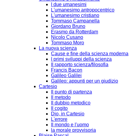
I due umanesimi
L'umanesimo antropocentrico
L'umanesimo cristiano
Tommaso Campanella
Giordano Bruno
Erasmo da Rotterdam
Nicolo Cusano
Tommaso Moro
La nuova scienza
Cause e fine della scienza moderna
I primi sviluppi della scienza
Il rapporto scienza/filosofia
Francis Bacon
Galileo Galilei
Galileo: appunti per un giudizio
Cartesio
Il punto di partenza
Il metodo
Il dubbio metodico
Il cogito
Dio, in Cartesio
L'errore
Il mondo e l'uomo
la morale provvisoria
Blaise Pascal