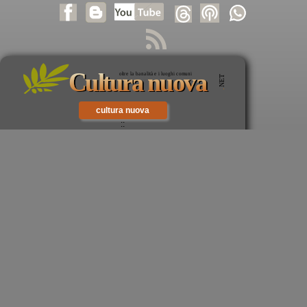
cultura nuova
::
cultura cristiana
::
intellectualia
::
cara Belta'
::
eTexts
::
Digitalia
::
mondo oggi