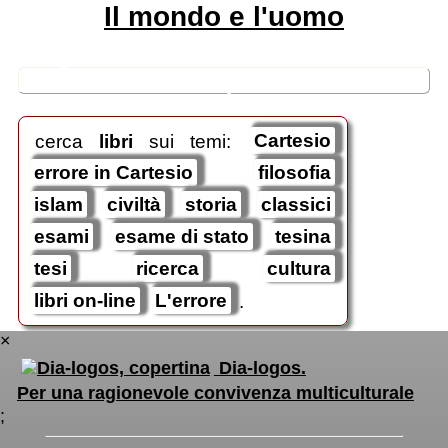
Il mondo e l'uomo
🛒
ricerche / acquisti
cerca
libri
sui temi:
Cartesio
errore in Cartesio
filosofia
islam
civiltà
storia
classici
esami
esame di stato
tesina
tesi
ricerca
cultura
libri on-line
L'errore
.
×
Dia-logos.
Per una ragionevole convivenza multiculturale
;