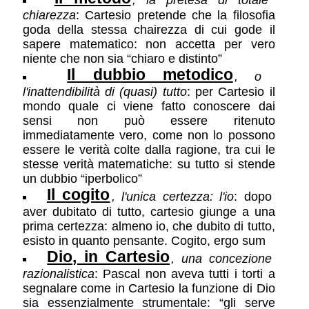
chiarezza
: Cartesio pretende che la filosofia
goda della stessa chairezza di cui gode il
sapere matematico: non accetta per vero
niente che non sia “chiaro e distinto”
Il dubbio metodico
, o
l'inattendibilità di (quasi) tutto
: per Cartesio il
mondo quale ci viene fatto conoscere dai
sensi non può essere ritenuto
immediatamente vero, come non lo possono
essere le verità colte dalla ragione, tra cui le
stesse verità matematiche: su tutto si stende
un dubbio “iperbolico”
Il cogito
, l'unica certezza: l'io
: dopo
aver dubitato di tutto, cartesio giunge a una
prima certezza: almeno io, che dubito di tutto,
esisto in quanto pensante. Cogito, ergo sum
Dio, in Cartesio
, una concezione
razionalistica
: Pascal non aveva tutti i torti a
segnalare come in Cartesio la funzione di Dio
sia essenzialmente strumentale: “gli serve