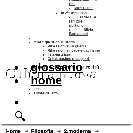
fine
Mani Pulite
a
la 2
Repubblica
Leaders e
famiglie
politiche
Silvio
Berlusconi
temi e questioni di storia
Riflessioni sulla guerra
Riflessioni su pace e pacifismo
Il nazionalismo
Cristianesimo misogino?
glossario
pensare criticamente la
realtà
Cultura nuova
home
links
autore del sito
🔍
Home
Filosofia
2.moderna