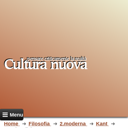
pensare criticamente la
realtà
Cultura nuova
Menu
Home
Filosofia
2.moderna
Kant