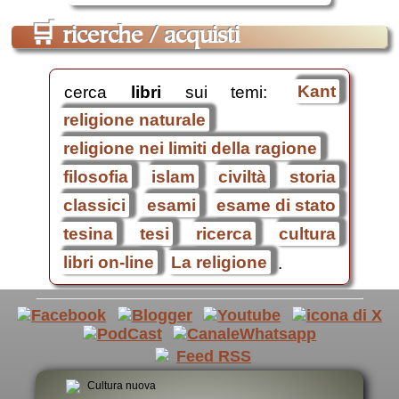
🛒
ricerche / acquisti
cerca
libri
sui temi:
Kant
religione naturale
religione nei limiti della ragione
filosofia
islam
civiltà
storia
classici
esami
esame di stato
tesina
tesi
ricerca
cultura
libri on-line
La religione
.