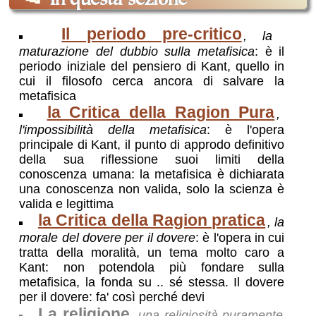
In questa sezione
Il periodo pre-critico
, la
maturazione del dubbio sulla metafisica
: è il
periodo iniziale del pensiero di Kant, quello in
cui il filosofo cerca ancora di salvare la
metafisica
la Critica della Ragion Pura
,
l'impossibilità della metafisica
: è l'opera
principale di Kant, il punto di approdo definitivo
della sua riflessione suoi limiti della
conoscenza umana: la metafisica è dichiarata
una conoscenza non valida, solo la scienza è
valida e legittima
la Critica della Ragion pratica
, la
morale del dovere per il dovere
: è l'opera in cui
tratta della moralità, un tema molto caro a
Kant: non potendola più fondare sulla
metafisica, la fonda su .. sé stessa. Il dovere
per il dovere: fa' così perché devi
La religione
, una religiosità puramente