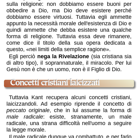
sulla religione: non dobbiamo essere buoni per
obbedire a Dio, ma Dio deve esistere perché
dobbiamo essere virtuosi. Tuttavia egli ammette
appunto la necessità morale dell'esistenza di Dio e
quindi ammette che debba esistere una qualche
forma di religione. Tuttavia essa deve rimanere,
come dice il titolo della sua opera dedicata a
questo,
nei limiti della semplice ragione
.
Egli perciò
nega la Rivelazione
(sia cristiana sia
di altro tipo), il soprannaturale, il miracolo. Per lui
Gesù non è che un uomo, non è il Figlio di Dio.
concetti cristiani laicizzati
Tuttavia Kant recupera alcuni concetti cristiani,
laicizzandoli. Ad esempio riprende il concetto di
peccato originale
, che in lui assume la forma di
male radicale
: esiste, stranamente, un male
radicale, una strana difficoltà nell'uomo a seguire
la legge morale.
Il male radicale dunque va combattuto, e per farlo