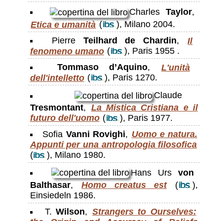
Charles
Taylor
,
Etica e umanità
(
), Milano 2004.
Pierre
Teilhard de Chardin
,
Il
fenomeno umano
(
), Paris 1955 .
Tommaso d’Aquino
,
L'unità
dell'intelletto
(
), Paris 1270.
Claude
Tresmontant
,
La Mistica Cristiana e il
futuro dell'uomo
(
), Paris 1977.
Sofia
Vanni Rovighi
,
Uomo e natura.
Appunti per una antropologia filosofica
(
), Milano 1980.
Hans Urs
von
Balthasar
,
Homo creatus est
(
),
Einsiedeln 1986.
T.
Wilson
,
Strangers to Ourselves: