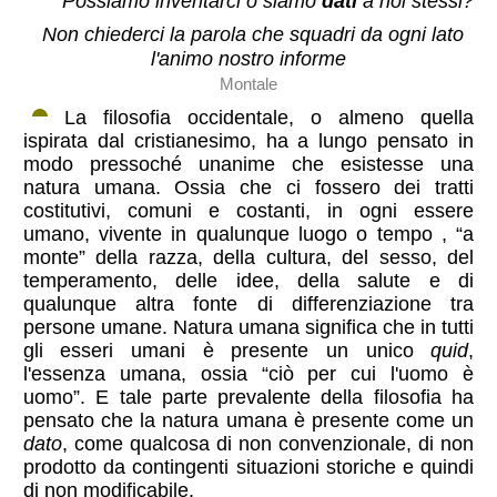
Possiamo inventarci o siamo
dati
a noi stessi?
Non chiederci la parola che squadri da ogni lato
l'animo nostro informe
Montale
La filosofia occidentale, o almeno quella
ispirata dal cristianesimo, ha a lungo pensato in
modo pressoché unanime che esistesse una
natura umana. Ossia che ci fossero dei tratti
costitutivi, comuni e costanti, in ogni essere
umano, vivente in qualunque luogo o tempo , “a
monte” della razza, della cultura, del sesso, del
temperamento, delle idee, della salute e di
qualunque altra fonte di differenziazione tra
persone umane. Natura umana significa che in tutti
gli esseri umani è presente un unico
quid
,
l'essenza umana, ossia “ciò per cui l'uomo è
uomo”. E tale parte prevalente della filosofia ha
pensato che la natura umana è presente come un
dato
, come qualcosa di non convenzionale, di non
prodotto da contingenti situazioni storiche e quindi
di non modificabile.