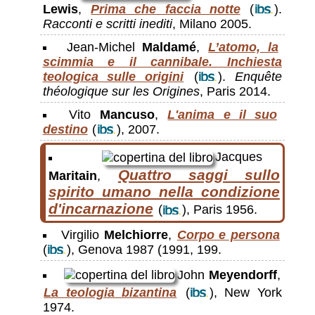
Lewis
,
Prima che faccia notte
(
).
Racconti e scritti inediti
, Milano 2005.
Jean-Michel
Maldamé
,
L’atomo, la
scimmia e il cannibale. Inchiesta
teologica sulle origini
(
).
Enquête
théologique sur les Origines
, Paris 2014.
Vito
Mancuso
,
L'anima e il suo
destino
(
), 2007.
Jacques
Quattro saggi sullo
Maritain
,
spirito umano nella condizione
d'incarnazione
(
), Paris 1956.
Virgilio
Melchiorre
,
Corpo e persona
(
), Genova 1987 (1991, 199.
John
Meyendorff
,
La teologia bizantina
(
), New York
1974.