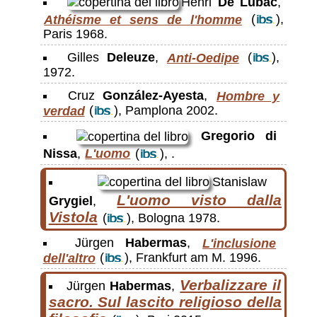
Henri
De Lubac
,
Athéisme et sens de l'homme
(
),
Paris 1968.
Gilles
Deleuze
,
Anti-Oedipe
(
),
1972.
Cruz
González-Ayesta
,
Hombre y
verdad
(
), Pamplona 2002.
Gregorio di
Nissa
,
L'uomo
(
), .
Stanislaw
L'uomo visto dalla
Grygiel
,
Vistola
(
), Bologna 1978.
Jürgen
Habermas
,
L'inclusione
dell'altro
(
), Frankfurt am M. 1996.
Verbalizzare il
Jürgen
Habermas
,
sacro. Sul lascito religioso della