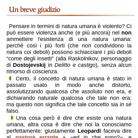
un breve giudizio
Pensare in termini di natura umana è violento? Ci
può essere violenza anche (e più ancora) nel
non
ammettere l'esistenza di una natura umana:
perché così i più forti (che non condividono la
natura coi deboli) possono schiacciare i più deboli
“come degli insetti” (alla Raskolnikov, personaggio
di
Dostojevskij
in
Delitto e castigo
), senza alcun
rimorso di coscienza.
Certo, il concetto di natura umana è stato in
passato usato in modo anche distorto,
assolutizzando qualcosa che assoluto non era, e
dichiarando naturale qualcosa che tale non era;
ma questo non significa che tale concetto sia
in sé
falso.
Una cosa però è dire che esiste una natura
umana, altra cosa è dire che noi la conosciamo
perfettamente: giustamente
Leopardi
faceva dire
al
pastore errante
«ed io che sono?», e