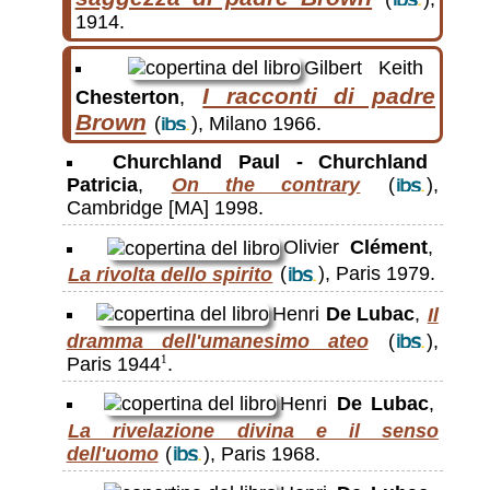
1914.
Gilbert Keith
I racconti di padre
Chesterton
,
Brown
(
), Milano 1966.
Churchland Paul - Churchland
Patricia
,
On the contrary
(
),
Cambridge [MA] 1998.
Olivier
Clément
,
La rivolta dello spirito
(
), Paris 1979.
Henri
De Lubac
,
Il
dramma dell'umanesimo ateo
(
),
Paris 1944
.
1
Henri
De Lubac
,
La rivelazione divina e il senso
dell'uomo
(
), Paris 1968.