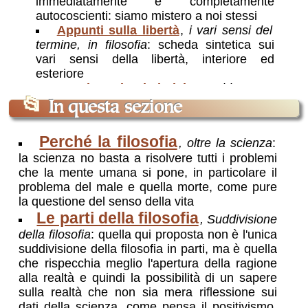
immediatamente e completamente
autocoscienti: siamo mistero a noi stessi
Appunti sulla libertà
,
i vari sensi del
termine, in filosofia
: scheda sintetica sui
vari sensi della libertà, interiore ed
esteriore
Esiste la istintivita?
,
bisogna
distinguere
: no, se si intende dire che uno
📂
In questa sezione
è “trascinato” da gli istinti, sì, se si intende
che non è il pensiero a decidere tutto
Perché la filosofia
, oltre la scienza
:
Censura e isteria
,
due fenomeni legati
:
la scienza no basta a risolvere tutti i problemi
Questa pagina verte sui concetto di
che la mente umana si pone, in particolare il
censura e su quello (in qualche modo
problema del male e quella morte, come pure
relazionato) di isteria. Va detto che
la questione del senso della vita
quest’ultimo concetto verrà qui inteso non
Le parti della filosofia
in un senso tecnico-clinico, ma nel senso
, Suddivisione
più diffuso e volgare. In estrema sintesi la
della filosofia
: quella qui proposta non è l'unica
tesi che verrà sostenuta è che, se la
suddivisione della filosofia in parti, ma è quella
censura consiste nel far finta di non sapere
che rispecchia meglio l'apertura della ragione
(che esiste) qualcosa che esiste, l’isteria
alla realtà e quindi la possibilità di un sapere
può essere considerata come un cane da
sulla realtà che non sia mera riflessione sui
guardia della censura. Essa infatti è una
dati della scienza, come pensa il positivismo,