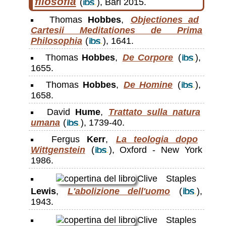
filosofia
(
), Bari 2015.
Thomas
Hobbes
,
Objectiones ad
Cartesii Meditationes de Prima
Philosophia
(
), 1641.
Thomas
Hobbes
,
De Corpore
(
),
1655.
Thomas
Hobbes
,
De Homine
(
),
1658.
David
Hume
,
Trattato sulla natura
umana
(
), 1739-40.
Fergus
Kerr
,
La teologia dopo
Wittgenstein
(
), Oxford - New York
1986.
Clive Staples
Lewis
,
L'abolizione dell'uomo
(
),
1943.
Clive Staples