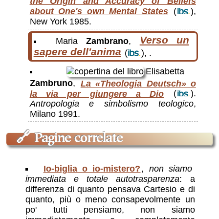
the Origin and Accuracy of Beliefs
about One's own Mental States
(
),
New York 1985.
Verso un
Maria
Zambrano
,
sapere dell'anima
(
), .
Elisabetta
Zambruno
,
La «Theologia Deutsch» o
la via per giungere a Dio
(
).
Antropologia e simbolismo teologico
,
Milano 1991.
🔗
Pagine correlate
Io-biglia o io-mistero?
,
non siamo
immediata e totale autotrasparenza
: a
differenza di quanto pensava Cartesio e di
quanto, più o meno consapevolmente un
po' tutti pensiamo, non siamo