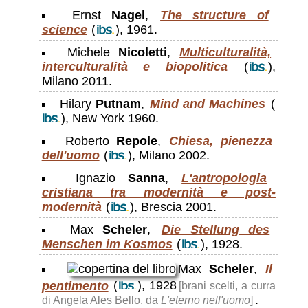
Ernst
Nagel
,
The structure of
science
(
), 1961.
Michele
Nicoletti
,
Multiculturalità,
interculturalità e biopolitica
(
),
Milano 2011.
Hilary
Putnam
,
Mind and Machines
(
), New York 1960.
Roberto
Repole
,
Chiesa, pienezza
dell'uomo
(
), Milano 2002.
Ignazio
Sanna
,
L'antropologia
cristiana tra modernità e post-
modernità
(
), Brescia 2001.
Max
Scheler
,
Die Stellung des
Menschen im Kosmos
(
), 1928.
Max
Scheler
,
Il
pentimento
(
), 1928
[brani scelti, a curra
.
di Angela Ales Bello, da
L'eterno nell'uomo
]