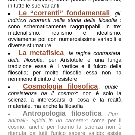
reazione irosa contro chi in qualche modo
in tutte le sue varianti
tende a compromettere ciò che si è
Le “correnti” fondamentali
, gli
censurato.
indirizzi ricorrenti nella storia della filosofia
:
sono schematicamente raggruppabili in tre:
materialismo, realismo e idealismo,
ovviamente poi con numerosissime variabili e
diverse sfumature
La metafisica
, la regina contrastata
della filosofia
: per Aristotele e una lunga
tradizione essa è il vertice e il fulcro della
filosofia; per molte filosofie essa non ha
nemmeno il diritto di esistere
Cosmologia filosofica
, quale
consistenza ha il cosmo?
: non è solo la
scienza a interessarsi di cosa è la realtà
materiale, ma anche la filosofia
Antropologia filosofica
, Puri
animali? Spiriti in un carcere?
: come per il
cosmo, anche per l'uomo la scienza non è
ritenuta da tutti l'unico sapere valido: esiste