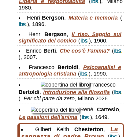
Libertà e responsabilità
(
), Milano
1980.
Henri
Bergson
,
Materia e memoria
(
), 1896.
Henri
Bergson
,
Il riso. Saggio sul
significato del comico
(
), 1900.
Enrico
Berti
,
Che cos’è l’anima?
(
), 2007.
Francesco
Bertoldi
,
Psicoanalisi e
antropologia cristiana
(
), 1990.
Francesco
Bertoldi
,
Introduzione alla filosofia
(
).
Per chi parte da zero
, Milano 2026.
René
Cartesio
,
Le passioni dell'anima
(
), 1649.
La
Gilbert Keith
Chesterton
,
saggezza di padre Brown
(
),