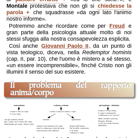
Montale
protestava che non gli si
chiedesse la
parola
che squadrasse «da ogni lato l'animo
nostro informe».
Potremmo anche ricordare come per
Freud
e
gran parte della psicologia attuale molto di noi
stessi sfugga alla nostra consapevolezza esplicita.
Così anche
Giovanni Paolo II
, da un punto di
vista teologico, diceva, nella
Redemptor hominis
(cap. II, par. 10), che l'uomo è mistero a sé stesso,
«un essere incomprensibile», finché Cristo non gli
illumini il senso del suo esistere.
il problema del
rapporto
anima/corpo