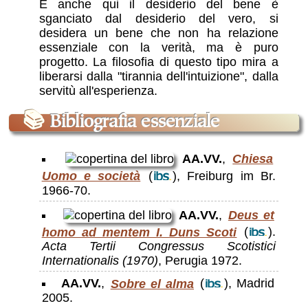
E anche qui il desiderio del bene è
sganciato dal desiderio del vero, si
desidera un bene che non ha relazione
essenziale con la verità, ma è puro
progetto. La filosofia di questo tipo mira a
liberarsi dalla "tirannia dell'intuizione", dalla
servitù all'esperienza.
📚
Bibliografia essenziale
AA.VV.
,
Chiesa
Uomo e società
(
), Freiburg im Br.
1966-70.
AA.VV.
,
Deus et
homo ad mentem I. Duns Scoti
(
).
Acta Tertii Congressus Scotistici
Internationalis (1970)
, Perugia 1972.
AA.VV.
,
Sobre el alma
(
), Madrid
2005.