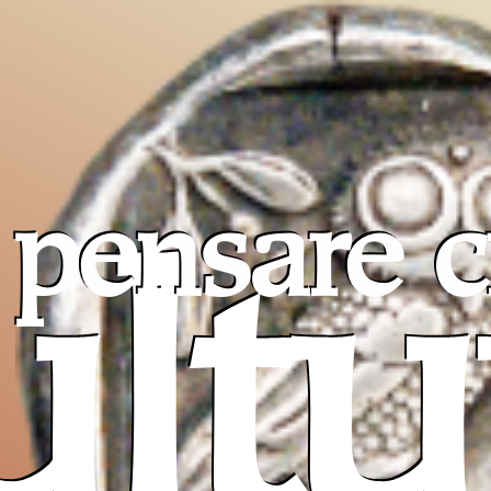
pensare c
ultu
Pro T
Sancta