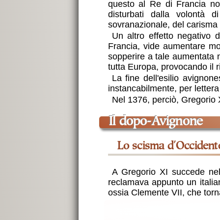
questo al Re di Francia non
disturbati dalla volontà 
sovranazionale, del carisma 
Un altro effetto negativo d
Francia, vide aumentare mol
sopperire a tale aumentata n
tutta Europa, provocando il 
La fine dell'esilio avignon
instancabilmente, per lettera
Nel 1376, perciò, Gregorio 
il dopo-Avignone
lo scisma d'Occiden
A Gregorio XI succede nel 
reclamava appunto un italian
ossia Clemente VII, che torna