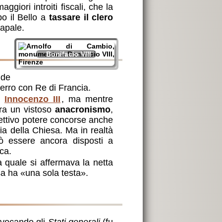
aggiori introiti fiscali, che la
po il Bello a
tassare il clero
apale.
Bonifacio VIII
nde
 ferro con Re di Francia.
i
Innocenzo III
, ma mentre
era un vistoso
anacronismo
,
fettivo potere concorse anche
ria della Chiesa. Ma in realtà
iò essere ancora disposti a
ca.
a quale si affermava la netta
esa ha
una sola testa
.