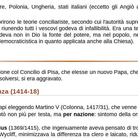
e, Polonia, Ungheria, stati italiani (eccetto gli Angiò 
iorirono le teorie conciliariste, secondo cui l'autorità s
iunendo tutti i vescovi godeva di infallibilità. Era una t
deva non in Dio la fonte del potere, ma nel popolo, n
mocraticistica in quanto applicata anche alla Chiesa).
one col Concilio di Pisa, che elesse un nuovo Papa, che fi
solversi, si era aggravato.
anza (1414-18)
e Papi eleggendo Martino V (Colonna, 1417/31), che venn
votò non più per testa, ma
per nazione
: sintomo della o
Hus
(1369/1415), che ingenuamente aveva pensato di trov
liff, minimizzava la differenza tra clero e laicato, ridu