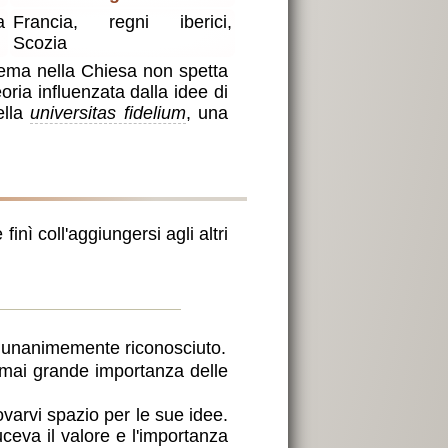
a
Francia, regni iberici,
Scozia
uprema nella Chiesa non spetta
eoria influenzata dalla idee di
ella
universitas fidelium
, una
nì coll'aggiungersi agli altri
e unanimemente riconosciuto.
rmai grande importanza delle
arvi spazio per le sue idee.
ceva il valore e l'importanza