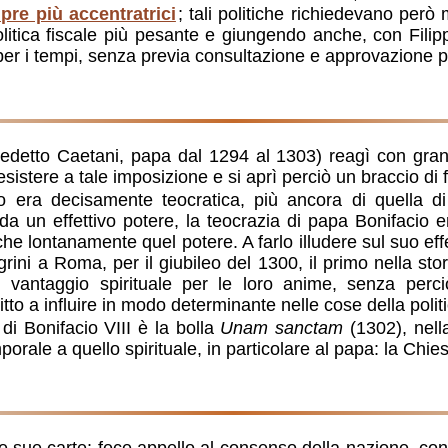
pre più accentratrici
; tali politiche richiedevano però m
litica fiscale più pesante e giungendo anche, con Filip
er i tempi, senza previa consultazione e approvazione p
enedetto Caetani, papa dal 1294 al 1303) reagì con gra
esistere a tale imposizione e si aprì perciò un braccio di
o era decisamente teocratica, più ancora di quella d
da un effettivo potere, la teocrazia di papa Bonifacio 
e lontanamente quel potere. A farlo illudere sul suo ef
egrini a Roma, per il giubileo del 1300, il primo nella sto
un vantaggio spirituale per le loro anime, senza perc
tto a influire in modo determinante nelle cose della politi
di Bonifacio VIII è la bolla
Unam sanctam
(1302), nell
orale a quello spirituale, in particolare al papa: la Chi