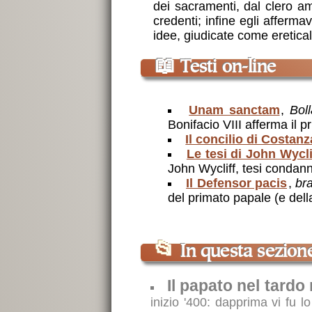
dei sacramenti, dal clero am
credenti; infine egli affermav
idee, giudicate come eretical
📖
Testi on-line
Unam sanctam
,
Bol
Bonifacio VIII afferma il 
Il concilio di Costanz
Le tesi di John Wycli
John Wycliff, tesi condan
Il Defensor pacis
,
bra
del primato papale (e della
📂
In questa sezion
Il papato nel tard
inizio '400: dapprima vi fu lo