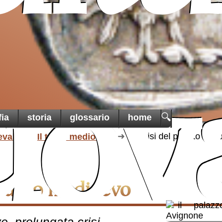
un ai
cristiani
di Terra
una t
martoria
uov
🔍
fia
storia
glossario
home
evale
Il tardo medioevo
La crisi del papato tar
l tardo medioevo