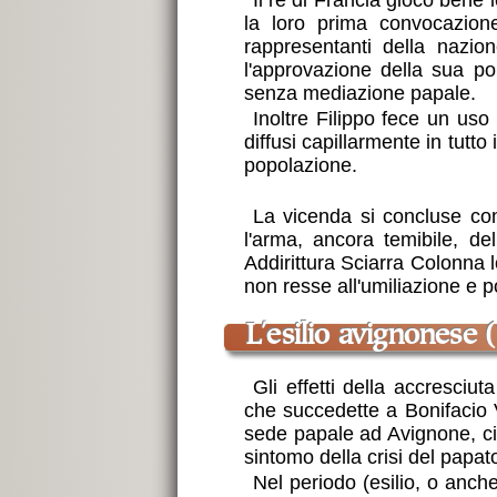
Il re di Francia giocò bene
la loro prima convocazion
rappresentanti della nazion
l'approvazione della sua po
senza mediazione papale.
Inoltre Filippo fece un uso
diffusi capillarmente in tutt
popolazione.
La vicenda si concluse co
l'arma, ancora temibile, de
Addirittura Sciarra Colonna lo
non resse all'umiliazione e 
l'esilio avignonese
Gli effetti della accresciu
che succedette a Bonifacio V
sede papale ad Avignone, cir
sintomo della crisi del papa
Nel periodo (esilio, o anche