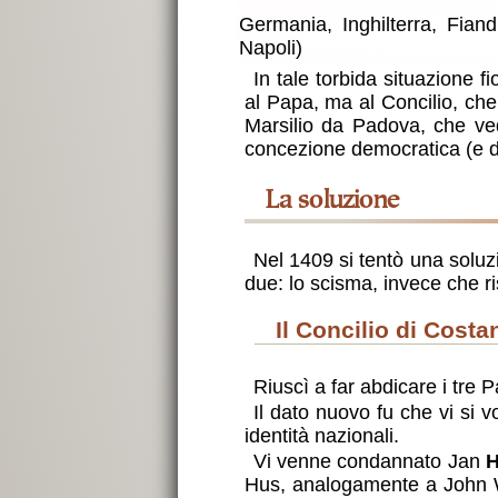
Germania, Inghilterra, Fiandr
Napoli)
In tale torbida situazione f
al Papa, ma al Concilio, che r
Marsilio da Padova, che ve
concezione democratica (e de
la soluzione
Nel 1409 si tentò una soluzi
due: lo scisma, invece che ri
il Concilio di Cost
Riuscì a far abdicare i tr
Il dato nuovo fu che vi si 
identità nazionali.
Vi venne condannato Jan
Hus, analogamente a John Wyc