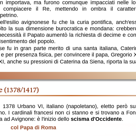
 importava, ma furono comunque impacciati nelle loro 
di compiacere il Re, mettendo in ombra il carattere
petrino.
ell'esilio avignonese fu che la curia pontifica, anch'es
to la sua dimensione burocratica e mondana: crebbero 
ecessità il Papato aumentò la richiesta di decime e cont
risentimento del popolo.
ese fu in gran parte merito di una santa italiana, Cate
 e per presenza fisica, per convincere il papa, Gregorio 
XI, anche su pressioni di Caterina da Siena, riporta la 
te (1378/1417)
1378 Urbano VI, italiano (napoletano), eletto però su
o. I cardinali francesi non ci stanno e si trovano a Fo
 ad Avignone: è l'inizio dello
scisma d'Occidente
.
col Papa di Roma