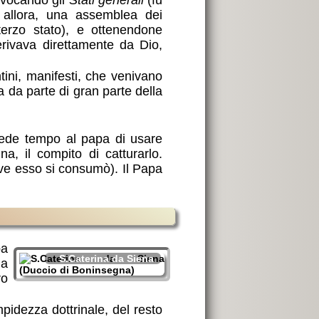
onvocando gli
Stati generali
(fu
 allora, una assemblea dei
 terzo stato), e ottenendone
erivava direttamente da Dio,
tini, manifesti, che venivano
a da parte di gran parte della
iede tempo al papa di usare
a, il compito di catturarlo.
ve esso si consumò). Il Papa
pa
S.Caterina da Siena
la
ro
mpidezza dottrinale, del resto