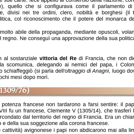
 le sue carte: fece appello al consenso della nazione, c
e), quello che si configurava come il parlamento di
e, divisi nei tre ordini, clero, nobiltà e borghesi (il
litica, col riconoscimento che il potere del monarca d
 molto abile della propaganda, mediante opuscoli, volan
o il regno. Ne conseguì una approvazione della sua politic
n al sostanziale
vittoria del Re
di Francia, che non d
lla scomunica, delegando ai nemici del papa, i Colonn
 schiaffeggiò (si parla dell'
oltraggio di Anagni
, luogo do
pochi mesi dopo morì.
 (1309/76)
ta potenza francese non tardarono a farsi sentire: il pa
III fu un francese, Clemente V (1305/14), che trasferì 
condato dal territorio del regno di Francia. Era un chia
to e della sua soggezione alla corona francese.
 cattività) avignonese i papi non abdicarono mai alla li