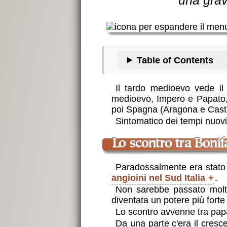
una gra
Table of Contents
Il tardo medioevo vede il
medioevo, Impero e Papato, 
poi Spagna (Aragona e Casti
Sintomatico dei tempi nuovi,
lo scontro tra Bonifa
Paradossalmente era stato l
angioini nel Sud Italia
.
Non sarebbe passato molt
diventata un potere più forte
Lo scontro avvenne tra papa 
Da una parte c'era il cresc