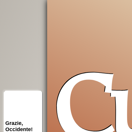
C
Medioevo
Introduzione
Insostituibile
filosofico
alla
filosofia
democrazia