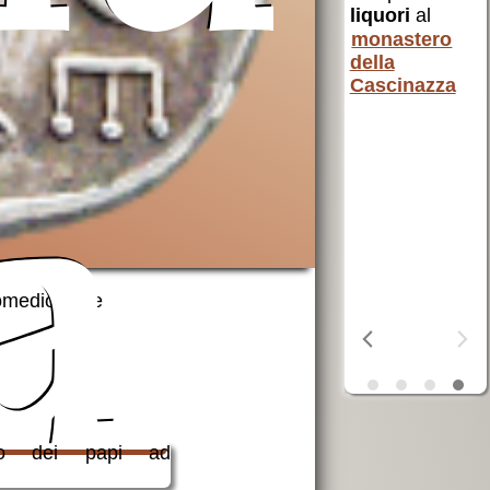
uto a
per i poveri
liquori
al
 e non
AVSI
aiuta chi
monastero
 Santa
è in difficoltà
della
in tutto il
Cascinazza
mondo
erra
OSF
aiuta i
ta
a
poveri
domedioevale