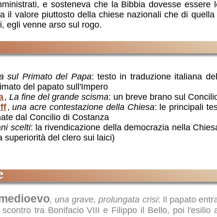
ministrati, e sosteneva che la Bibbia dovesse essere lett
a il valore piuttosto della chiese nazionali che di quella 
i, egli venne arso sul rogo.
la sul Primato del Papa
: testo in traduzione italiana d
primato del papato sull'Impero
a
,
La fine del grande scisma
: un breve brano sul Concil
ff
,
una acre contestazione della Chiesa
: le principali te
nate dal Concilio di Costanza
ni scelti
: la rivendicazione della democrazia nella Chie
 superiorità del clero sui laici)
e
o medioevo
, una grave, prolungata crisi
: Il papato entra
 scontro tra Bonifacio VIII e Filippo il Bello, poi l'esilio