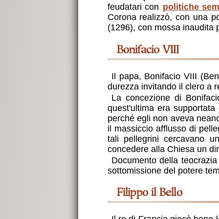
feudatari con
politiche sem
Corona realizzò, con una po
(1296), con mossa inaudita p
Bonifacio VIII
Il papa, Bonifacio VIII (B
durezza invitando il clero a r
La concezione di Bonifaci
quest'ultima era supportata 
perché egli non aveva neanch
il massiccio afflusso di pell
tali pellegrini cercavano 
concedere alla Chiesa un diri
Documento della teocrazia 
sottomissione del potere temp
Filippo il Bello