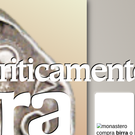
riticament
ra
erra
Opera San
aiuta AVSI
Francesco
compra
birra
o