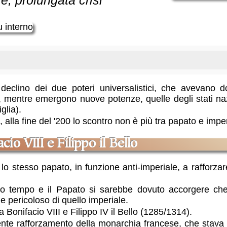
ve, prolungata crisi
 declino dei due poteri universalistici, che avevano 
mentre emergono nuove potenze, quelle degli stati nazio
glia).
 alla fine del '200 lo scontro non è più tra papato e imp
cio VIII e Filippo il Bello
o stesso papato, in funzione anti-imperiale, a rafforzar
o tempo e il Papato si sarebbe dovuto accorgere che
 e pericoloso di quello imperiale.
Bonifacio VIII e Filippo IV il Bello (1285/1314).
ente rafforzamento della monarchia francese, che stava l