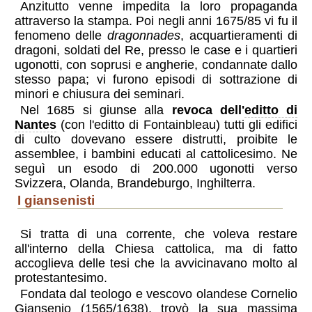
Anzitutto venne impedita la loro propaganda
attraverso la stampa. Poi negli anni 1675/85 vi fu il
fenomeno delle
dragonnades
, acquartieramenti di
dragoni, soldati del Re, presso le case e i quartieri
ugonotti, con soprusi e angherie, condannate dallo
stesso papa; vi furono episodi di sottrazione di
minori e chiusura dei seminari.
Nel 1685 si giunse alla
revoca dell'
editto di
Nantes
(con l'editto di Fontainbleau) tutti gli edifici
di culto dovevano essere distrutti, proibite le
assemblee, i bambini educati al cattolicesimo. Ne
seguì un esodo di 200.000 ugonotti verso
Svizzera, Olanda, Brandeburgo, Inghilterra.
i giansenisti
Si tratta di una corrente, che voleva restare
all'interno della Chiesa cattolica, ma di fatto
accoglieva delle tesi che la avvicinavano molto al
protestantesimo.
Fondata dal teologo e vescovo olandese Cornelio
Giansenio (1565/1638), trovò la sua massima