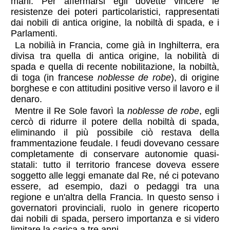
mani. Per affermarsi egli dovette vincere le
resistenze dei poteri particolaristici, rappresentati
dai nobili di antica origine, la nobiltà di spada, e i
Parlamenti.
La nobilià in Francia, come già in Inghilterra, era
divisa tra quella di antica origine, la nobilità di
spada e quella di recente nobilitazione, la nobiltà,
di toga (in francese
noblesse de robe
), di origine
borghese e con attitudini positive verso il lavoro e il
denaro.
Mentre il Re Sole favorì la
noblesse de robe
, egli
cercò di ridurre il potere della nobiltà di spada,
eliminando il più possibile ciò restava della
frammentazione feudale. I feudi dovevano cessare
completamente di conservare autonomie quasi-
statali: tutto il territorio francese doveva essere
soggetto alle leggi emanate dal Re, né ci potevano
essere, ad esempio, dazi o pedaggi tra una
regione e un'altra della Francia. In questo senso i
governatori provinciali, ruolo in genere ricoperto
dai nobili di spada, persero importanza e si videro
limitare la carica a tre anni.