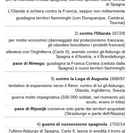
di Spagna
L'Olanda si schiera contro la Francia, seppur non militarmente
guadagna territori fiamminghi (con Dunquerque, Cambrai,
Tournai)
2)
contro l'Olanda
1672/8
per motivi economici (danneggiati dal protezionismo francese,
gli olandesi boicottano i prodotti francesi)
alleatosi con l'Inghilterra (Carlo II), avendo contro gli Asburgo di
Spagna e d'Austria, e il Brandeburgo
pace di Nimega:
guadagna la Franca Contea (ceduta dalla
Spagna) e nuovi territori fiamminghi
3)
contro la Lega di Augusta
1688/97
tentativo di espansione verso il Reno: contro di lui gli Asburgo,
Olanda, Inghilterra, Svezia
guerra molto impegnativa (500.000 soldati, nel momento più
acuto, erano in lotta)
pace di Rijswijk
conserva solo parte dei territori acquistati
(Strasburgo e parte dell'Alsazia)
4)
guerra di successione spagnola
1702/14
l'ultimo Asburgo di Spagna, Carlo II, lascia in eredità il trono al