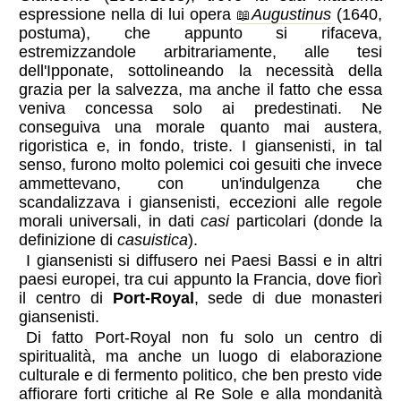
espressione nella di lui opera
Augustinus
(1640,
postuma), che appunto si rifaceva,
estremizzandole arbitrariamente, alle tesi
dell'Ipponate, sottolineando la necessità della
grazia per la salvezza, ma anche il fatto che essa
veniva concessa solo ai predestinati. Ne
conseguiva una morale quanto mai austera,
rigoristica e, in fondo, triste. I giansenisti, in tal
senso, furono molto polemici coi gesuiti che invece
ammettevano, con un'indulgenza che
scandalizzava i giansenisti, eccezioni alle regole
morali universali, in dati
casi
particolari (donde la
definizione di
casuistica
).
I giansenisti si diffusero nei Paesi Bassi e in altri
paesi europei, tra cui appunto la Francia, dove fiorì
il centro di
Port-Royal
, sede di due monasteri
giansenisti.
Di fatto Port-Royal non fu solo un centro di
spiritualità, ma anche un luogo di elaborazione
culturale e di fermento politico, che ben presto vide
affiorare forti critiche al Re Sole e alla mondanità