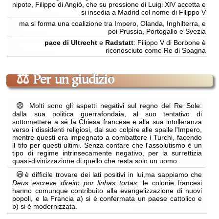
nipote, Filippo di Angiò, che su pressione di Luigi XIV accetta e
si insedia a Madrid col nome di Filippo V
ma si forma una coalizione tra Impero, Olanda, Inghilterra, e
poi Prussia, Portogallo e Svezia
pace di Ultrecht
e
Radstatt
: Filippo V di Borbone è
riconosciuto come Re di Spagna
⚖
Per un giudizio
😧
Molti sono gli aspetti negativi sul regno del Re Sole:
dalla sua politica guerrafondaia, al suo tentativo di
sottomettere a sé la Chiesa francese e alla sua intolleranza
verso i dissidenti religiosi, dal suo colpire alle spalle l'Impero,
mentre questi era impegnato a combattere i Turchi, facendo
il tifo per questi ultimi. Senza contare che l'assolutismo è un
tipo di regime intrinsecamente negativo, per la surrettizia
quasi-divinizzazione di quello che resta solo un uomo.
😃
è difficile trovare dei lati positivi in lui,ma sappiamo che
Deus escreve direito por linhas tortas
: le colonie francesi
hanno comunque contribuito alla evangelizzazione di nuovi
popoli, e la Francia a) si è confermata un paese cattolico e
b) si è modernizzata.