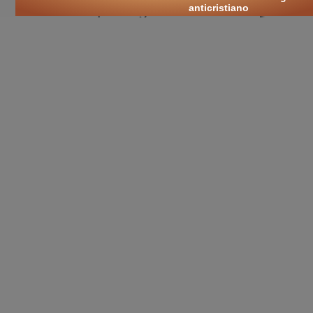
prosegui con ⏭️:
anticristiano
l'Illuminismo
🛒
ricerche / acquisti
cerca
libri
sui temi:
Luigi XIV
Re Sole
Francia
grand siècle
Colbert
giansenismo
giansenisti
ugonotti
editto di Nantes
Condé
filosofia
islam
civiltà
storia
classici
esami
esame di stato
tesina
tesi
ricerca
cultura