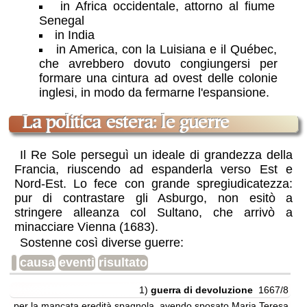
in Africa occidentale, attorno al fiume
Senegal
in India
in America, con la Luisiana e il Québec,
che avrebbero dovuto congiungersi per
formare una cintura ad ovest delle colonie
inglesi, in modo da fermarne l'espansione.
la politica estera: le guerre
Il Re Sole perseguì un ideale di grandezza della
Francia, riuscendo ad espanderla verso Est e
Nord-Est. Lo fece con grande spregiudicatezza:
pur di contrastare gli Asburgo, non esitò a
stringere alleanza col Sultano, che arrivò a
minacciare Vienna (1683).
Sostenne così diverse guerre:
causa
eventi
risultato
1)
guerra di devoluzione
1667/8
per la mancata eredità spagnola, avendo sposato Maria Teresa