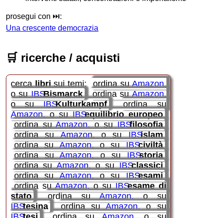
prosegui con ⏭️:
Una crescente democrazia
🛒
ricerche / acquisti
cerca
libri
sui temi:
ordina su
Amazon
o su
IBS
Bismarck
ordina su
Amazon
o su
IBS
Kulturkampf
ordina su
Amazon
o su
IBS
equilibrio europeo
ordina su
Amazon
o su
IBS
filosofia
ordina su
Amazon
o su
IBS
islam
ordina su
Amazon
o su
IBS
civiltà
ordina su
Amazon
o su
IBS
storia
ordina su
Amazon
o su
IBS
classici
ordina su
Amazon
o su
IBS
esami
ordina su
Amazon
o su
IBS
esame di
stato
ordina su
Amazon
o su
IBS
tesina
ordina su
Amazon
o su
IBS
tesi
ordina su
Amazon
o su