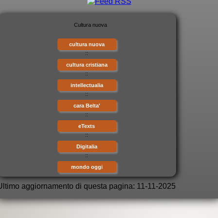
cultura nuova
::
cultura cristiana
::
intellectualia
::
cara Belta'
::
eTexts
::
Digitalia
::
mondo oggi
Ultimo aggiornamento di questa pagina: 11-11-2025