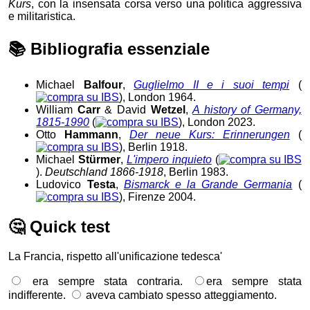
Kurs
, con la insensata corsa verso una politica aggressiva
e militaristica.
📚
Bibliografia essenziale
Michael
Balfour
,
Guglielmo II e i suoi tempi
(
), London 1964.
William
Carr
& David
Wetzel
,
A history of Germany,
1815-1990
(
), London 2023.
Otto
Hammann
,
Der neue Kurs: Erinnerungen
(
), Berlin 1918.
Michael
Stürmer
,
L'impero inquieto
(
).
Deutschland 1866-1918
, Berlin 1983.
Ludovico
Testa
,
Bismarck e la Grande Germania
(
), Firenze 2004.
🤔
Quick test
La Francia, rispetto all'unificazione tedesca'
era sempre stata contraria.
era sempre stata
indifferente.
aveva cambiato spesso atteggiamento.