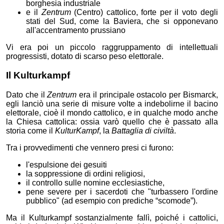
borghesia industriale
e il
Zentrum
(Centro) cattolico, forte per il voto degli
stati del Sud, come la Baviera, che si opponevano
all'accentramento prussiano
Vi era poi un piccolo raggruppamento di intellettuali
progressisti, dotato di scarso peso elettorale.
Il Kulturkampf
Dato che il
Zentrum
era il principale ostacolo per Bismarck,
egli lanciò una serie di misure volte a indebolirne il bacino
elettorale, cioè il mondo cattolico, e in qualche modo anche
la Chiesa cattolica: ossia varò quello che è passato alla
storia come il
KulturKampf
, la
Battaglia di civiltà
.
Tra i provvedimenti che vennero presi ci furono:
l'espulsione dei gesuiti
la soppressione di ordini religiosi,
il controllo sulle nomine ecclesiastiche,
pene severe per i sacerdoti che "turbassero l'ordine
pubblico" (ad esempio con prediche “scomode”).
Ma il Kulturkampf sostanzialmente fallì, poiché i cattolici,