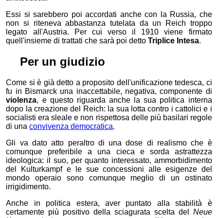
Essi si sarebbero poi accordati anche con la Russia, che
non si riteneva abbastanza tutelata da un Reich troppo
legato all'Austria. Per cui verso il 1910 viene firmato
quell'insieme di trattati che sarà poi detto
Triplice Intesa
.
⚖
Per un giudizio
Come si è già detto a proposito dell'unificazione tedesca, ci
fu in Bismarck una inaccettabile, negativa, componente di
violenza
, e questo riguarda anche la sua politica interna
dopo la creazione del Reich: la sua lotta contro i cattolici e i
socialisti era sleale e non rispettosa delle più basilari regole
di una
convivenza democratica
.
Gli va dato atto peraltro di una dose di realismo che è
comunque preferibile a una cieca e sorda astrattezza
ideologica: il suo, per quanto interessato, ammorbidimento
del Kulturkampf e le sue concessioni alle esigenze del
mondo operaio sono comunque meglio di un ostinato
irrigidimento.
Anche in politica estera, aver puntato alla stabilità è
certamente più positivo della sciagurata scelta del
Neue