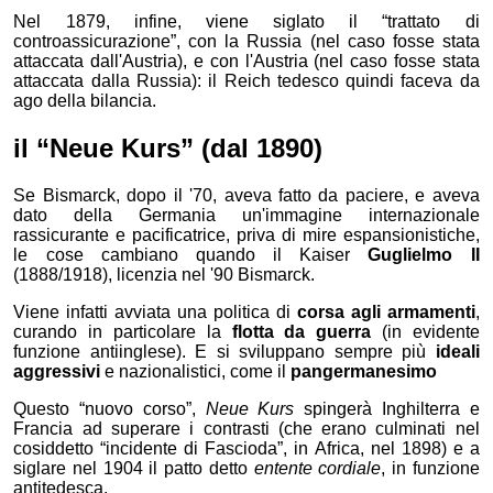
Nel 1879, infine, viene siglato il “trattato di
controassicurazione”, con la Russia (nel caso fosse stata
attaccata dall'Austria), e con l'Austria (nel caso fosse stata
attaccata dalla Russia): il Reich tedesco quindi faceva da
ago della bilancia.
il “Neue Kurs” (dal 1890)
Se
Bismarck, dopo il '70, aveva fatto da paciere, e aveva
dato della Germania un'immagine internazionale
rassicurante e pacificatrice, priva di mire espansionistiche,
le cose cambiano quando il Kaiser
Guglielmo II
(1888/1918), licenzia nel '90 Bismarck.
Viene infatti avviata una politica di
corsa agli armamenti
,
curando in particolare la
flotta da guerra
(in evidente
funzione antiinglese). E si sviluppano sempre più
ideali
aggressivi
e nazionalistici, come il
pangermanesimo
Questo “nuovo corso”,
Neue Kurs
spingerà Inghilterra e
Francia ad superare i contrasti (che erano culminati nel
cosiddetto “incidente di Fascioda”, in Africa, nel 1898) e a
siglare nel 1904 il patto detto
entente cordiale
, in funzione
antitedesca.