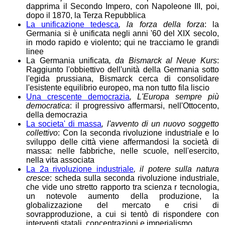
dapprima il Secondo Impero, con Napoleone III, poi,
dopo il 1870, la Terza Repubblica
La unificazione tedesca
, la forza della forza
: la
Germania si è unificata negli anni '60 del XIX secolo,
in modo rapido e violento; qui ne tracciamo le grandi
linee
La Germania unificata
, da Bismarck al Neue Kurs
:
Raggiunto l'obbiettivo dell'unità della Germania sotto
l'egida prussiana, Bismarck cerca di consolidare
l'esistente equilibrio europeo, ma non tutto fila liscio
Una crescente democrazia
, L'Europa sempre più
democratica
: il progressivo affermarsi, nell'Ottocento,
della democrazia
La societa' di massa
, l'avvento di un nuovo soggetto
collettivo
: Con la seconda rivoluzione industriale e lo
sviluppo delle città viene affermandosi la società di
massa: nelle fabbriche, nelle scuole, nell'esercito,
nella vita associata
La 2a rivoluzione industriale
, il potere sulla natura
cresce
: scheda sulla seconda rivoluzione industriale,
che vide uno stretto rapporto tra scienza r tecnologia,
un notevole aumento della produzione, la
globalizzazione del mercato e crisi di
sovrapproduzione, a cui si tentò di rispondere con
interventi statali, concentrazioni e imperialismo