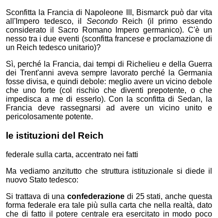
Sconfitta la Francia di Napoleone III, Bismarck può dar vita
all'Impero tedesco, il
Secondo
Reich (il primo essendo
considerato il Sacro Romano Impero germanico). C'è un
nesso tra i due eventi (sconfitta francese e proclamazione di
un Reich tedesco unitario)?
Sì, perché la Francia, dai tempi di Richelieu e della Guerra
dei Trent'anni aveva sempre lavorato perché la Germania
fosse divisa, e quindi debole: meglio avere un vicino debole
che uno forte (col rischio che diventi prepotente, o che
impedisca a me di esserlo). Con la sconfitta di Sedan, la
Francia deve rassegnarsi ad avere un vicino unito e
pericolosamente potente.
le istituzioni del Reich
federale sulla carta, accentrato nei fatti
Ma vediamo anzitutto che struttura istituzionale si diede il
nuovo Stato tedesco:
Si trattava di una
confederazione
di 25 stati, anche questa
forma federale era tale più sulla carta che nella realtà, dato
che di fatto il potere centrale era esercitato in modo poco