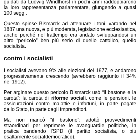
guidati da Ludwig Windthorst in pochi anni raddoppiarono
la loro rappresentanza parlamentare, giungendo a quasi
100 seggi.
Questo spinse Bismarck ad attenuare i toni, varando nel
1887 una nuova, e più moderata, legislazione ecclesiastica,
anche perché nel frattempo era andato sviluppandosi un
altro “pericolo” ben più serio di quello cattolico, quello
socialista.
contro i socialisti
I socialisti avevano 9% alle elezioni del 1877, e andarono
progressivamente crescendo (avrebbero raggiunto il 34%
nel 1912).
Per arginare questo pericolo Bismarck usò “il bastone e la
carota”:
la carota di
riforme sociali
, come le pensioni, le
assicurazioni contro malattie e infortuni, in parte pagate
dallo Stato, in parte dagli imprenditori.
Ma
non mancò “il bastone”: adottò provvedimenti
straordinari per reprimere le avanguardie politiche, in
pratica bandendo l'SPD (il partito socialista, o più
esattamente socialdemocratico).