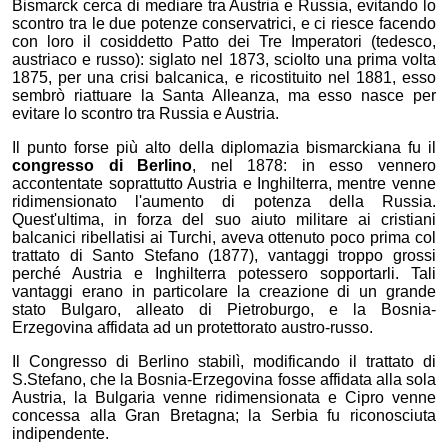
Bismarck cerca di mediare tra Austria e Russia, evitando lo
scontro tra le due potenze conservatrici, e ci riesce facendo
con loro il cosiddetto Patto dei Tre Imperatori (tedesco,
austriaco e russo): siglato nel 1873, sciolto una prima volta
1875, per una crisi balcanica, e ricostituito nel 1881, esso
sembrò riattuare la Santa Alleanza, ma esso nasce per
evitare lo scontro tra Russia e Austria.
Il punto forse più alto della diplomazia bismarckiana fu il
congresso di Berlino
, nel 1878: in esso vennero
accontentate soprattutto Austria e Inghilterra, mentre venne
ridimensionato l'aumento di potenza della Russia.
Quest'ultima, in forza del suo aiuto militare ai cristiani
balcanici ribellatisi ai Turchi, aveva ottenuto poco prima col
trattato di Santo Stefano (1877), vantaggi troppo grossi
perché Austria e Inghilterra potessero sopportarli. Tali
vantaggi erano in particolare la creazione di un grande
stato Bulgaro, alleato di Pietroburgo, e la Bosnia-
Erzegovina affidata ad un protettorato austro-russo.
Il Congresso di Berlino stabilì, modificando il trattato di
S.Stefano, che la Bosnia-Erzegovina fosse affidata alla sola
Austria, la Bulgaria venne ridimensionata e Cipro venne
concessa alla Gran Bretagna; la Serbia fu riconosciuta
indipendente.