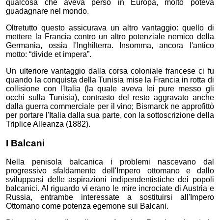
qualcosa che aveva perso in Europa, molto poteva
guadagnare nel mondo.
Oltretutto questo assicurava un altro vantaggio: quello di
mettere la Francia contro un altro potenziale nemico della
Germania, ossia l'Inghilterra. Insomma, ancora l'antico
motto: “divide et impera”.
Un ulteriore vantaggio dalla corsa coloniale francese ci fu
quando la conquista della Tunisia mise la Francia in rotta di
collisione con l'Italia (la quale aveva lei pure messo gli
occhi sulla Tunisia), contrasto del resto aggravato anche
dalla guerra commerciale per il vino; Bismarck ne approfittò
per portare l'Italia dalla sua parte, con la sottoscrizione della
Triplice Alleanza (1882).
I Balcani
Nella penisola balcanica i problemi nascevano dal
progressivo sfaldamento dell'Impero ottomano e dallo
svilupparsi delle aspirazioni indipendentistiche dei popoli
balcanici. Al riguardo vi erano le mire incrociate di Austria e
Russia, entrambe interessate a sostituirsi all'Impero
Ottomano come potenza egemone sui Balcani.