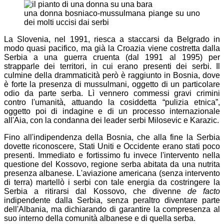
una donna bosniaco-mussulmana piange su uno
dei molti uccisi dai serbi
La Slovenia, nel 1991, riesca a staccarsi da Belgrado in
modo quasi pacifico, ma già la Croazia viene costretta dalla
Serbia a una guerra cruenta (dal 1991 al 1995) per
strapparle dei territori, in cui erano presenti dei serbi. Il
culmine della drammaticità però è raggiunto in Bosnia, dove
è forte la presenza di mussulmani, oggetto di un particolare
odio da parte serba. Lì vennero commessi gravi crimini
contro l'umanità, attuando la cosiddetta “pulizia etnica”,
oggetto poi di indagine e di un processo internazionale
all'Aia, con la condanna dei leader serbi Milosevic e Karazic.
Fino all'indipendenza della Bosnia, che alla fine la Serbia
dovette riconoscere, Stati Uniti e Occidente erano stati poco
presenti. Immediato e fortissimo fu invece l'intervento nella
questione del Kossovo, regione serba abitata da una nutrita
presenza albanese. L'aviazione americana (senza intervento
di terra) martellò i serbi con tale energia da costringere la
Serbia a ritirarsi dal Kossovo, che divenne
de facto
indipendente dalla Serbia, senza peraltro diventare parte
dell'Albania, ma dichiarando di garantire la compresenza al
suo interno della comunità albanese e di quella serba.