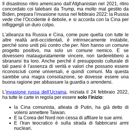
Il disastroso ritiro americano dall'Afghanistan nel 2021, ritiro
concordato coi talebani da Trump, ma molto mal gestito da
Biden, prepara l'invasione russa nel febbraio 2022: la Russia
vede che l'Occidente è debole, e si accorda con la Cina per
infliggergli un duro colpo.
L'alleanza tra Russia e Cina, come pure quella con tutte le
altre realtà anti-occidentali, è intrinsecamente instabile,
perché sono uniti più
contro
che
per
. Non hanno un comune
progetto positivo, ma solo un comune nemico. E se
dovessero malauguratamente vincere, non tarderebbero a
sbranarsi tra loro. Anche perché il presupposto culturale di
tali paesi è l'assenza di verità e valori che possano essere
riconosciuti come universali, e quindi comuni.
Ma questa
sarebbe una magra consolazione, se dovesse essere una
buona ragione per abbassare la guardia o arrendersi.
L'
invasione russa dell'Ucraina
, iniziata il 24 febbraio 2022,
ha tutte le carte in regola per essere
solo l'inizio
:
la Cina comunista, alleata di Putin, ha già detto di
volersi annettere Taiwan.
E la Corea del Nord non cessa di affilare le sue armi.
E l'Iran teocratico è sulla strada di fabbricarsi armi
nucleari.