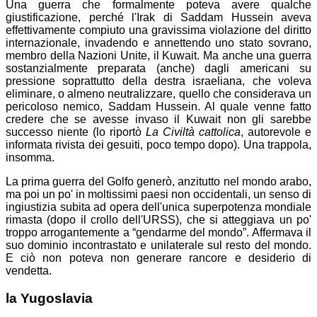
Una guerra che formalmente poteva avere qualche
giustificazione, perché l'Irak di Saddam Hussein aveva
effettivamente compiuto una gravissima violazione del diritto
internazionale, invadendo e annettendo uno stato sovrano,
membro della Nazioni Unite, il Kuwait. Ma anche una guerra
sostanzialmente preparata (anche) dagli americani su
pressione soprattutto della destra israeliana, che voleva
eliminare, o almeno neutralizzare, quello che considerava un
pericoloso nemico, Saddam Hussein. Al quale venne fatto
credere che se avesse invaso il Kuwait non gli sarebbe
successo niente (lo riportò
La Civiltà cattolica
, autorevole e
informata rivista dei gesuiti, poco tempo dopo). Una trappola,
insomma.
La prima guerra del Golfo generò, anzitutto nel mondo arabo,
ma poi un po' in moltissimi paesi non occidentali, un senso di
ingiustizia subita ad opera dell'unica superpotenza mondiale
rimasta (dopo il crollo dell'URSS), che si atteggiava un po'
troppo arrogantemente a “gendarme del mondo”. Affermava il
suo dominio incontrastato e unilaterale sul resto del mondo.
E ciò non poteva non generare rancore e desiderio di
vendetta.
la Yugoslavia