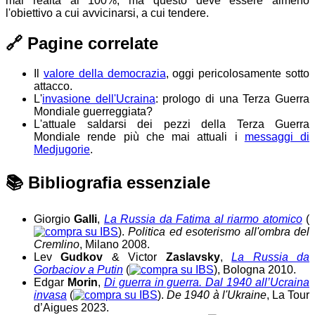
mai realtà al 100%, ma questo deve essere almeno
l'obiettivo a cui avvicinarsi, a cui tendere.
🔗
Pagine correlate
Il
valore della democrazia
, oggi pericolosamente sotto
attacco.
L'
invasione dell'Ucraina
: prologo di una Terza Guerra
Mondiale guerreggiata?
L'attuale saldarsi dei pezzi della Terza Guerra
Mondiale rende più che mai attuali i
messaggi di
Medjugorie
.
📚
Bibliografia essenziale
Giorgio
Galli
,
La Russia da Fatima al riarmo atomico
(
).
Politica ed esoterismo all'ombra del
Cremlino
, Milano 2008.
Lev
Gudkov
& Victor
Zaslavsky
,
La Russia da
Gorbaciov a Putin
(
), Bologna 2010.
Edgar
Morin
,
Di guerra in guerra. Dal 1940 all’Ucraina
invasa
(
).
De 1940 à l'Ukraine
, La Tour
d’Aigues 2023.