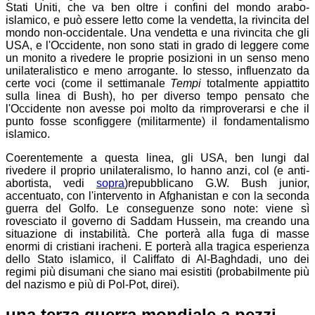
Stati Uniti, che va ben oltre i confini del mondo arabo-
islamico, e può essere letto come la vendetta, la rivincita del
mondo non-occidentale. Una vendetta e una rivincita che gli
USA, e l'Occidente, non sono stati in grado di leggere come
un monito a rivedere le proprie posizioni in un senso meno
unilateralistico e meno arrogante. Io stesso, influenzato da
certe voci (come il settimanale
Tempi
totalmente appiattito
sulla linea di Bush), ho per diverso tempo pensato che
l'Occidente non avesse poi molto da rimproverarsi e che il
punto fosse sconfiggere (militarmente) il fondamentalismo
islamico.
Coerentemente a questa linea, gli USA, ben lungi dal
rivedere il proprio unilateralismo, lo hanno anzi, col
(e anti-
abortista, vedi
sopra
)
repubblicano
G.W. Bush junior,
accentuato, con l'intervento in Afghanistan e con la seconda
guerra del Golfo. Le conseguenze sono note: viene sì
rovesciato il governo di Saddam Hussein, ma creando una
situazione di instabilità. Che porterà alla fuga di masse
enormi di cristiani iracheni. E porterà alla tragica esperienza
dello Stato islamico, il Califfato di Al-Baghdadi, uno dei
regimi più disumani che siano mai esistiti (probabilmente più
del nazismo e più di Pol-Pot, direi).
una terza guerra mondiale a pezzi