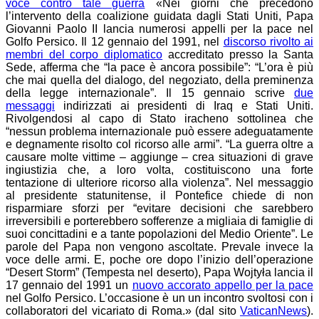
voce contro tale guerra
«Nei giorni che precedono
l’intervento della coalizione guidata dagli Stati Uniti, Papa
Giovanni Paolo II lancia numerosi appelli per la pace nel
Golfo Persico. Il 12 gennaio del 1991, nel
discorso rivolto ai
membri del corpo diplomatico
accreditato presso la Santa
Sede, afferma che “la pace è ancora possibile”: “L’ora è più
che mai quella del dialogo, del negoziato, della preminenza
della legge internazionale”. Il 15 gennaio scrive
due
messaggi
indirizzati ai presidenti di Iraq e Stati Uniti.
Rivolgendosi al capo di Stato iracheno sottolinea che
“nessun problema internazionale può essere adeguatamente
e degnamente risolto col ricorso alle armi”. “La guerra oltre a
causare molte vittime – aggiunge – crea situazioni di grave
ingiustizia che, a loro volta, costituiscono una forte
tentazione di ulteriore ricorso alla violenza”. Nel messaggio
al presidente statunitense, il Pontefice chiede di non
risparmiare sforzi per “evitare decisioni che sarebbero
irreversibili e porterebbero sofferenze a migliaia di famiglie di
suoi concittadini e a tante popolazioni del Medio Oriente”. Le
parole del Papa non vengono ascoltate. Prevale invece la
voce delle armi. E, poche ore dopo l’inizio dell’operazione
“Desert Storm” (Tempesta nel deserto), Papa Wojtyła lancia il
17 gennaio del 1991 un
nuovo accorato appello per la pace
nel Golfo Persico. L’occasione è un un incontro svoltosi con i
collaboratori del vicariato di Roma.» (dal sito
VaticanNews
)
.