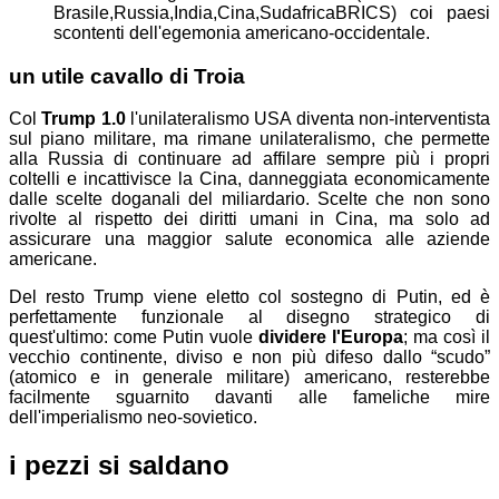
Brasile,Russia,India,Cina,Sudafrica
BRICS
) coi paesi
scontenti dell'egemonia americano-occidentale.
un utile cavallo di Troia
Col
Trump 1.0
l'unilateralismo USA diventa non-interventista
sul piano militare, ma rimane unilateralismo, che permette
alla Russia di continuare ad affilare sempre più i propri
coltelli e incattivisce la Cina, danneggiata economicamente
dalle scelte doganali del miliardario. Scelte che non sono
rivolte al rispetto dei diritti umani in Cina, ma solo ad
assicurare una maggior salute economica alle aziende
americane.
Del resto Trump viene eletto col sostegno di Putin, ed è
perfettamente funzionale al disegno strategico di
quest'ultimo: come Putin vuole
dividere l'Europa
; ma così il
vecchio continente, diviso e non più difeso dallo “scudo”
(atomico e in generale militare) americano, resterebbe
facilmente sguarnito davanti alle fameliche mire
dell'imperialismo neo-sovietico.
i pezzi si saldano