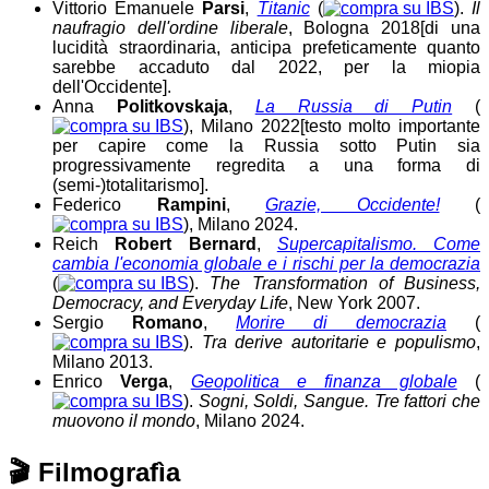
Vittorio Emanuele
Parsi
,
Titanic
(
).
Il
naufragio dell'ordine liberale
, Bologna 2018
[di una
lucidità straordinaria, anticipa prefeticamente quanto
sarebbe accaduto dal 2022, per la miopia
dell'Occidente]
.
Anna
Politkovskaja
,
La Russia di Putin
(
), Milano 2022
[testo molto importante
per capire come la Russia sotto Putin sia
progressivamente regredita a una forma di
(semi-)totalitarismo]
.
Federico
Rampini
,
Grazie, Occidente!
(
), Milano 2024.
Reich
Robert Bernard
,
Supercapitalismo. Come
cambia l'economia globale e i rischi per la democrazia
(
).
The Transformation of Business,
Democracy, and Everyday Life
, New York 2007.
Sergio
Romano
,
Morire di democrazia
(
).
Tra derive autoritarie e populismo
,
Milano 2013.
Enrico
Verga
,
Geopolitica e finanza globale
(
).
Sogni, Soldi, Sangue. Tre fattori che
muovono il mondo
, Milano 2024.
🎬
Filmografìa