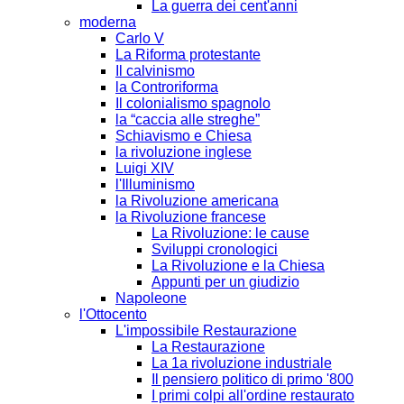
La guerra dei cent'anni
moderna
Carlo V
La Riforma protestante
Il calvinismo
la Controriforma
Il colonialismo spagnolo
la “caccia alle streghe”
Schiavismo e Chiesa
la rivoluzione inglese
Luigi XIV
l'Illuminismo
la Rivoluzione americana
la Rivoluzione francese
La Rivoluzione: le cause
Sviluppi cronologici
La Rivoluzione e la Chiesa
Appunti per un giudizio
Napoleone
l'Ottocento
L'impossibile Restaurazione
La Restaurazione
La 1a rivoluzione industriale
Il pensiero politico di primo '800
I primi colpi all'ordine restaurato