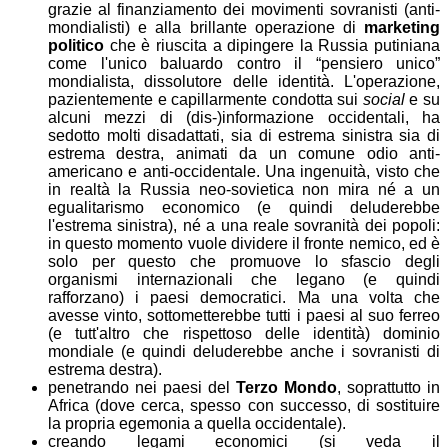
grazie al finanziamento dei movimenti sovranisti (anti-
mondialisti) e alla brillante operazione di
marketing
politico
che è riuscita a dipingere la Russia putiniana
come l'unico baluardo contro il “pensiero unico”
mondialista, dissolutore delle identità. L'operazione,
pazientemente e capillarmente condotta sui
social
e su
alcuni mezzi di (dis-)informazione occidentali, ha
sedotto molti disadattati, sia di estrema sinistra sia di
estrema destra, animati da un comune odio anti-
americano e anti-occidentale. Una ingenuità, visto che
in realtà la Russia neo-sovietica non mira né a un
egualitarismo economico (e quindi deluderebbe
l'estrema sinistra), né a una reale sovranità dei popoli:
in questo momento vuole dividere il fronte nemico, ed è
solo per questo che promuove lo sfascio degli
organismi internazionali che legano (e quindi
rafforzano) i paesi democratici. Ma una volta che
avesse vinto, sottometterebbe tutti i paesi al suo ferreo
(e tutt'altro che rispettoso delle identità) dominio
mondiale (e quindi deluderebbe anche i sovranisti di
estrema destra).
penetrando nei paesi del
Terzo Mondo
, soprattutto in
Africa (dove cerca, spesso con successo, di sostituire
la propria egemonia a quella occidentale).
creando legami economici (si veda il