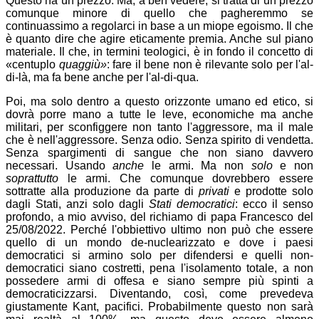
Questo ha un prezzo. Ma, a ben vedere, si tratta di un prezzo
comunque minore di quello che pagheremmo se
continuassimo a regolarci in base a un miope egoismo. Il che
è quanto dire che agire eticamente premia. Anche sul piano
materiale. Il che, in termini teologici, è in fondo il concetto di
«centuplo
quaggiù»
: fare il bene non è rilevante solo per l'al-
di-là, ma fa bene anche per l'al-di-qua.
Poi, ma solo dentro a questo orizzonte umano ed etico, si
dovrà porre mano a tutte le leve, economiche ma anche
militari, per sconfiggere non tanto l'aggressore, ma il male
che è nell'aggressore. Senza odio. Senza spirito di vendetta.
Senza spargimenti di sangue che non siano davvero
necessari. Usando
anche
le armi. Ma non
solo
e non
soprattutto
le armi. Che comunque dovrebbero essere
sottratte alla produzione da parte di
privati
e prodotte solo
dagli Stati, anzi solo dagli
Stati democratici
: ecco il senso
profondo, a mio avviso, del richiamo di papa Francesco del
25/08/2022. Perché l'obbiettivo ultimo non può che essere
quello di un mondo de-nuclearizzato e dove i paesi
democratici si armino solo per difendersi e quelli non-
democratici siano costretti, pena l'isolamento totale, a non
possedere armi di offesa e siano sempre più spinti a
democraticizzarsi. Diventando, così, come prevedeva
giustamente Kant, pacifici. Probabilmente questo non sarà