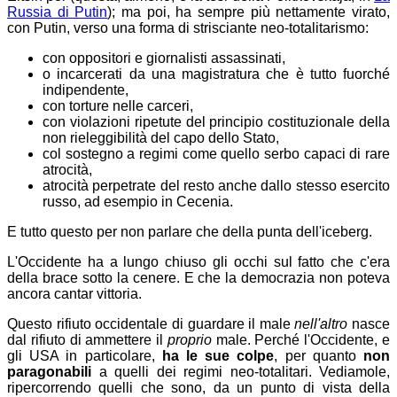
Russia di Putin
); ma
poi, ha sempre più nettamente virato,
con Putin, verso una forma di strisciante neo-totalitarismo:
con oppositori e giornalisti assassinati,
o incarcerati da una magistratura che è tutto fuorché
indipendente,
con torture nelle carceri,
con violazioni ripetute del principio costituzionale della
non rieleggibilità del capo dello Stato,
col sostegno a regimi come quello serbo capaci di rare
atrocità,
atrocità perpetrate del resto anche dallo stesso esercito
russo, ad esempio in Cecenia.
E tutto questo per non parlare che della punta dell'iceberg.
L'Occidente ha a lungo chiuso gli occhi sul fatto che c'era
della brace sotto la cenere. E che la democrazia non poteva
ancora cantar vittoria.
Questo rifiuto occidentale di guardare il male
nell'altro
nasce
dal rifiuto di ammettere il
proprio
male. Perché l'Occidente, e
gli USA in particolare,
ha le sue colpe
, per quanto
non
paragonabili
a quelli dei regimi neo-totalitari. Vediamole,
ripercorrendo quelli che sono, da un punto di vista della