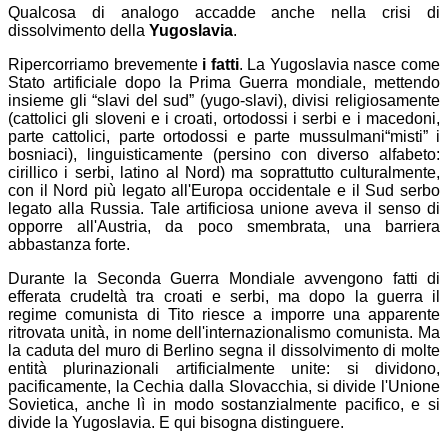
Qualcosa di analogo accadde anche nella crisi di
dissolvimento della
Yugoslavia
.
Ripercorriamo brevemente
i fatti
. La Yugoslavia nasce come
Stato artificiale dopo la Prima Guerra mondiale, mettendo
insieme gli “slavi del sud” (yugo-slavi), divisi religiosamente
(cattolici gli sloveni e i croati, ortodossi i serbi e i macedoni,
parte cattolici, parte ortodossi e parte mussulmani
“misti”
i
bosniaci), linguisticamente (persino con diverso alfabeto:
cirillico i serbi, latino al Nord) ma soprattutto culturalmente,
con il Nord più legato all'Europa occidentale e il Sud serbo
legato alla Russia. Tale artificiosa unione aveva il senso di
opporre all'Austria, da poco smembrata, una barriera
abbastanza forte.
Durante la Seconda Guerra Mondiale avvengono fatti di
efferata crudeltà tra croati e serbi, ma dopo la guerra il
regime comunista di Tito riesce a imporre una apparente
ritrovata unità, in nome dell'internazionalismo comunista. Ma
la caduta del muro di Berlino segna il dissolvimento di molte
entità plurinazionali artificialmente unite: si dividono,
pacificamente, la Cechia dalla Slovacchia, si divide l'Unione
Sovietica, anche lì in modo sostanzialmente pacifico, e si
divide la Yugoslavia. E qui bisogna distinguere.