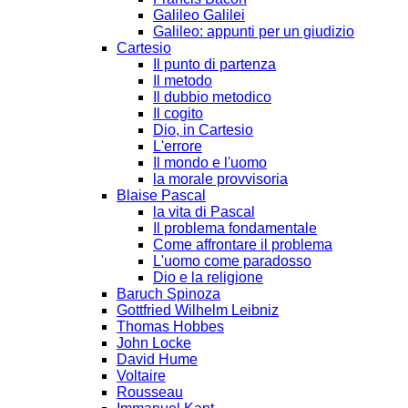
Galileo Galilei
Galileo: appunti per un giudizio
Cartesio
Il punto di partenza
Il metodo
Il dubbio metodico
Il cogito
Dio, in Cartesio
L'errore
Il mondo e l'uomo
la morale provvisoria
Blaise Pascal
la vita di Pascal
Il problema fondamentale
Come affrontare il problema
L'uomo come paradosso
Dio e la religione
Baruch Spinoza
Gottfried Wilhelm Leibniz
Thomas Hobbes
John Locke
David Hume
Voltaire
Rousseau