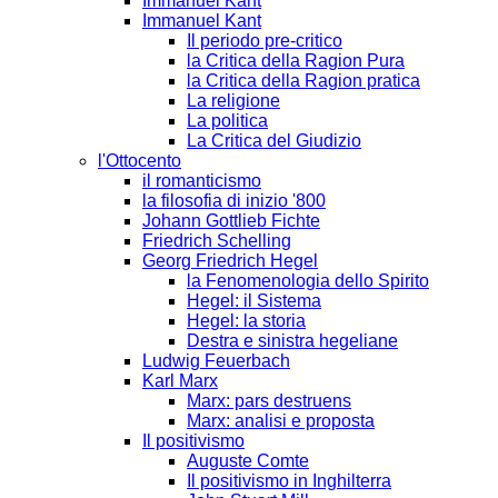
Immanuel Kant
Immanuel Kant
Il periodo pre-critico
la Critica della Ragion Pura
la Critica della Ragion pratica
La religione
La politica
La Critica del Giudizio
l'Ottocento
il romanticismo
la filosofia di inizio '800
Johann Gottlieb Fichte
Friedrich Schelling
Georg Friedrich Hegel
la Fenomenologia dello Spirito
Hegel: il Sistema
Hegel: la storia
Destra e sinistra hegeliane
Ludwig Feuerbach
Karl Marx
Marx: pars destruens
Marx: analisi e proposta
Il positivismo
Auguste Comte
Il positivismo in Inghilterra