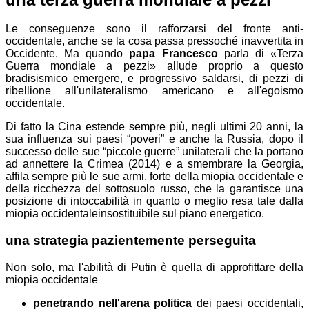
Le conseguenze sono il rafforzarsi del fronte anti-
occidentale, anche se la cosa passa pressoché inavvertita in
Occidente. Ma quando
papa Francesco
parla di «Terza
Guerra mondiale a pezzi» allude proprio a questo
bradisismico emergere, e progressivo saldarsi, di pezzi di
ribellione all'unilateralismo americano e all'egoismo
occidentale.
Di fatto la Cina estende sempre più, negli ultimi 20 anni, la
sua influenza sui paesi “poveri” e anche la Russia, dopo il
successo delle sue “piccole guerre” unilaterali che la portano
ad annettere la Crimea (2014) e a smembrare la Georgia,
affila sempre più le sue armi, forte della miopia occidentale e
della ricchezza del sottosuolo russo, che la garantisce una
posizione di intoccabilità in quanto
o meglio resa tale dalla
miopia occidentale
insostituibile
sul piano energetico.
una strategia pazientemente perseguita
Non solo, ma l'abilità di Putin è quella di approfittare della
miopia occidentale
penetrando nell'arena politica
dei paesi occidentali,