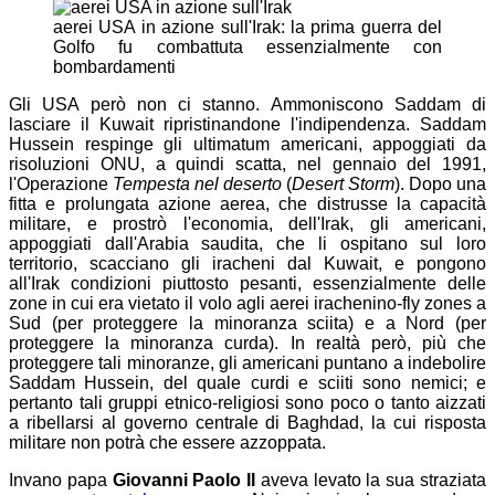
aerei USA in azione sull'Irak: la prima guerra del
Golfo fu combattuta essenzialmente con
bombardamenti
Gli USA però non ci stanno. Ammoniscono Saddam di
lasciare il Kuwait ripristinandone l'indipendenza. Saddam
Hussein respinge gli ultimatum americani, appoggiati da
risoluzioni ONU, a quindi scatta, nel gennaio del 1991,
l'Operazione
Tempesta nel deserto
(
Desert Storm
). Dopo una
fitta e prolungata azione aerea, che distrusse la capacità
militare, e prostrò l'economia, dell'Irak, gli americani,
appoggiati dall'Arabia saudita, che li ospitano sul loro
territorio, scacciano gli iracheni dal Kuwait, e pongono
all'Irak condizioni piuttosto pesanti, essenzialmente delle
zone in cui era vietato il volo agli aerei iracheni
no-fly zones
a
Sud (per proteggere la minoranza sciita) e a Nord (per
proteggere la minoranza curda). In realtà però, più che
proteggere tali minoranze, gli americani puntano a indebolire
Saddam Hussein, del quale curdi e sciiti sono nemici; e
pertanto tali gruppi etnico-religiosi sono poco o tanto aizzati
a ribellarsi al governo centrale di Baghdad, la cui risposta
militare non potrà che essere azzoppata.
Invano papa
Giovanni Paolo II
aveva levato la sua straziata