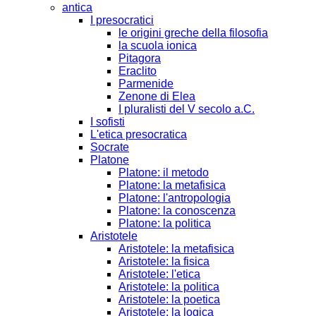
antica
I presocratici
le origini greche della filosofia
la scuola ionica
Pitagora
Eraclito
Parmenide
Zenone di Elea
I pluralisti del V secolo a.C.
I sofisti
L'etica presocratica
Socrate
Platone
Platone: il metodo
Platone: la metafisica
Platone: l'antropologia
Platone: la conoscenza
Platone: la politica
Aristotele
Aristotele: la metafisica
Aristotele: la fisica
Aristotele: l'etica
Aristotele: la politica
Aristotele: la poetica
Aristotele: la logica