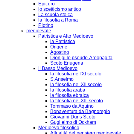
Epicuro
lo scetticismo antico
La scuola stoica
la filosofia a Roma
Plotino
medioevale
Patristica e Alto Medioevo
la Patristica
Origene
Agostino
Dionigi lo pseudo-Areopagita
Scoto Eriugena
Il Basso Medioevo
la filosofia nell'XI secolo
S.Anselmo
la filosofia nel XII secolo
la filosofia araba
la filosofia ebraica
la filosofia nel XIII secolo
Tommaso da Aquino
Bonaventura da Bagnoregio
Giovanni Duns Scoto
Guglielmo di Ockham
Medioevo filosofico
Attualità del pensiero medioevale