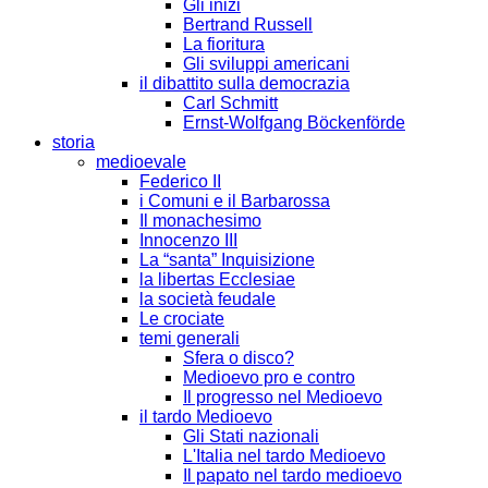
Gli inizi
Bertrand Russell
La fioritura
Gli sviluppi americani
il dibattito sulla democrazia
Carl Schmitt
Ernst-Wolfgang Böckenförde
storia
medioevale
Federico II
i Comuni e il Barbarossa
Il monachesimo
Innocenzo III
La “santa” Inquisizione
la libertas Ecclesiae
la società feudale
Le crociate
temi generali
Sfera o disco?
Medioevo pro e contro
Il progresso nel Medioevo
il tardo Medioevo
Gli Stati nazionali
L'Italia nel tardo Medioevo
Il papato nel tardo medioevo