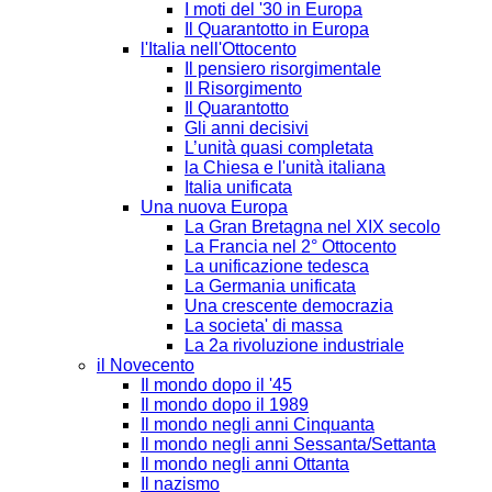
I moti del '30 in Europa
Il Quarantotto in Europa
l'Italia nell'Ottocento
Il pensiero risorgimentale
Il Risorgimento
Il Quarantotto
Gli anni decisivi
L’unità quasi completata
la Chiesa e l'unità italiana
Italia unificata
Una nuova Europa
La Gran Bretagna nel XIX secolo
La Francia nel 2° Ottocento
La unificazione tedesca
La Germania unificata
Una crescente democrazia
La societa' di massa
La 2a rivoluzione industriale
il Novecento
Il mondo dopo il '45
Il mondo dopo il 1989
Il mondo negli anni Cinquanta
Il mondo negli anni Sessanta/Settanta
Il mondo negli anni Ottanta
Il nazismo