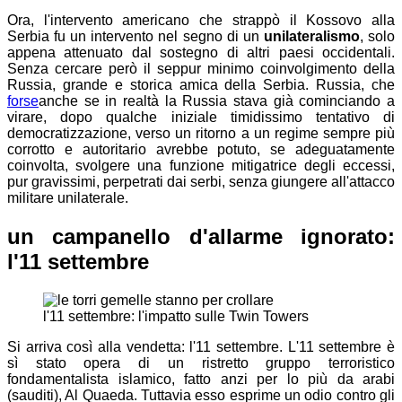
Ora, l'intervento americano che strappò il Kossovo alla
Serbia fu un intervento nel segno di un
unilateralismo
, solo
appena attenuato dal sostegno di altri paesi occidentali.
Senza cercare però il seppur minimo coinvolgimento della
Russia, grande e storica amica della Serbia. Russia, che
forse
anche se in realtà la Russia stava già cominciando a
virare, dopo qualche iniziale timidissimo tentativo di
democratizzazione, verso un ritorno a un regime sempre più
corrotto e autoritario
avrebbe potuto, se adeguatamente
coinvolta, svolgere una funzione mitigatrice degli eccessi,
pur gravissimi, perpetrati dai serbi, senza giungere all'attacco
militare unilaterale.
un campanello d'allarme ignorato:
l'11 settembre
l'11 settembre: l'impatto sulle Twin Towers
Si arriva così alla vendetta: l'11 settembre. L'11 settembre è
sì stato opera di un ristretto gruppo terroristico
fondamentalista islamico, fatto anzi per lo più da arabi
(sauditi), Al Quaeda. Tuttavia esso esprime un odio contro gli