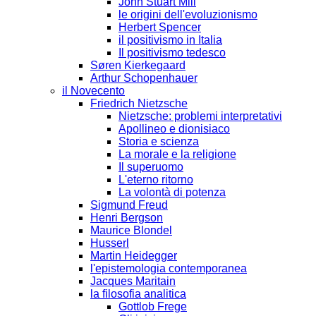
John Stuart Mill
le origini dell'evoluzionismo
Herbert Spencer
il positivismo in Italia
Il positivismo tedesco
Søren Kierkegaard
Arthur Schopenhauer
il Novecento
Friedrich Nietzsche
Nietzsche: problemi interpretativi
Apollineo e dionisiaco
Storia e scienza
La morale e la religione
Il superuomo
L'eterno ritorno
La volontà di potenza
Sigmund Freud
Henri Bergson
Maurice Blondel
Husserl
Martin Heidegger
l'epistemologia contemporanea
Jacques Maritain
la filosofia analitica
Gottlob Frege