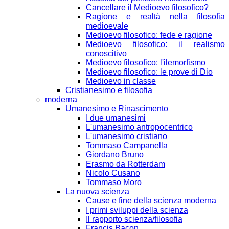
Cancellare il Medioevo filosofico?
Ragione e realtà nella filosofia
medioevale
Medioevo filosofico: fede e ragione
Medioevo filosofico: il realismo
conoscitivo
Medioevo filosofico: l'ilemorfismo
Medioevo filosofico: le prove di Dio
Medioevo in classe
Cristianesimo e filosofia
moderna
Umanesimo e Rinascimento
I due umanesimi
L'umanesimo antropocentrico
L'umanesimo cristiano
Tommaso Campanella
Giordano Bruno
Erasmo da Rotterdam
Nicolo Cusano
Tommaso Moro
La nuova scienza
Cause e fine della scienza moderna
I primi sviluppi della scienza
Il rapporto scienza/filosofia
Francis Bacon