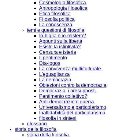
Cosmologia filosofica
Antropologia filosofica
Etica filosofica
Filosofia politica
La conoscenza
temi e questioni di filosofia
Io-biglia o io-mistero?
Appunti sulla libertà
Esiste la istintivita?
Censura e isteria
Il pentimento
Dia-logos
La convivenza multiculturale
L'eguaglianza
La democrazia
Obiezioni contro la democrazia
Democrazia: i presupposti
Pentimento collettivo?
Anti-democrazie e guerra
Universalismo e particolarismo
Inaffidabilità del particolarismo
filosofia in sintesi
glossario
storia della filosofia
storia della filosofia