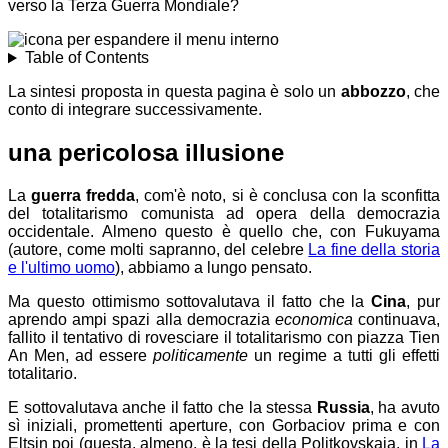
verso la Terza Guerra Mondiale?
Table of Contents
La sintesi proposta in questa pagina è solo un
abbozzo
, che
conto di integrare successivamente.
una pericolosa illusione
La
guerra fredda
, com'è noto, si è conclusa con la sconfitta
del totalitarismo comunista ad opera della democrazia
occidentale. Almeno questo è quello che, con Fukuyama
(autore, come molti sapranno, del celebre
La fine della storia
e l'ultimo uomo
), abbiamo a lungo pensato.
Ma questo ottimismo sottovalutava il fatto che la
Cina
, pur
aprendo ampi spazi alla democrazia
economica
continuava,
fallito il tentativo di rovesciare il totalitarismo con piazza Tien
An Men, ad essere
politicamente
un regime a tutti gli effetti
totalitario.
E sottovalutava anche il fatto che la stessa
Russia
, ha avuto
sì
iniziali, promettenti aperture, con Gorbaciov prima e con
Eltsin poi (questa, almeno, è la tesi della Politkovskaja, in
La