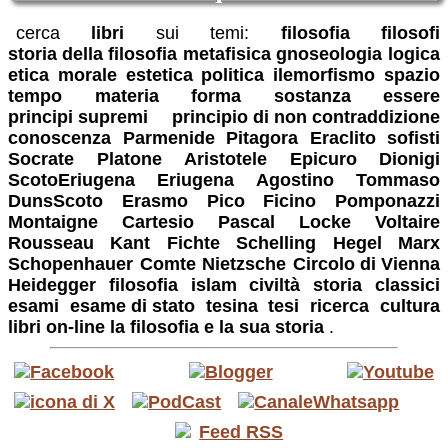
cerca
libri
sui temi:
filosofia
filosofi
storia della filosofia
metafisica
gnoseologia
logica
etica
morale
estetica
politica
ilemorfismo
spazio
tempo
materia
forma
sostanza
essere
principi supremi
principio di non contraddizione
conoscenza
Parmenide
Pitagora
Eraclito
sofisti
Socrate
Platone
Aristotele
Epicuro
Dionigi
ScotoEriugena
Eriugena
Agostino
Tommaso
DunsScoto
Erasmo
Pico
Ficino
Pomponazzi
Montaigne
Cartesio
Pascal
Locke
Voltaire
Rousseau
Kant
Fichte
Schelling
Hegel
Marx
Schopenhauer
Comte
Nietzsche
Circolo di Vienna
Heidegger
filosofia
islam
civiltà
storia
classici
esami
esame di stato
tesina
tesi
ricerca
cultura
libri on-line
la filosofia e la sua storia
.