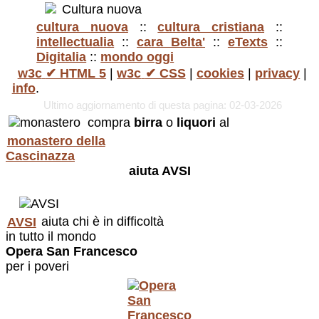
cultura nuova
::
cultura cristiana
::
intellectualia
::
cara Belta'
::
eTexts
::
Digitalia
::
mondo oggi
w3c
✔ HTML 5
|
w3c
✔ CSS
|
cookies
|
privacy
|
info
.
Ultimo aggiornamento di questa pagina: 02-03-2026
compra
birra
o
liquori
al
monastero della
Cascinazza
aiuta AVSI
AVSI
aiuta chi è in difficoltà
in tutto il mondo
Opera San Francesco
per i poveri