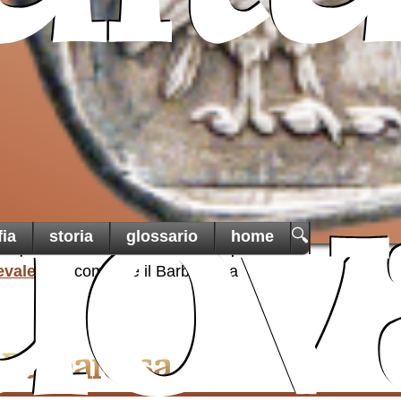
Sancta
un ai
cristiani
di Terra
una t
martoria
uov
🔍
fia
storia
glossario
home
evale
I comuni e il Barbarossa
l Barbarossa