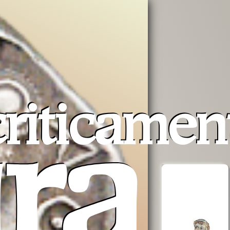
riticamen
ra
erra
Opera San
aiuta AVSI