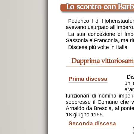
lo scontro con Bar
Federico I di Hohenstaufen
avevano usurpato all'Impero. P
La sua concezione di Impe
Sassonia e Franconia, ma ri
Discese più volte in Italia
dapprima vittoriosa
Discese una prima volta in Italia (ott. 1154) e, nella prima dieta di Roncaglia, promulgò
prima discesa
un 
era
funzionari di nomina impe
soppresse il Comune che vi 
Arnaldo da Brescia, al ponte
18 giugno 1155.
seconda discesa