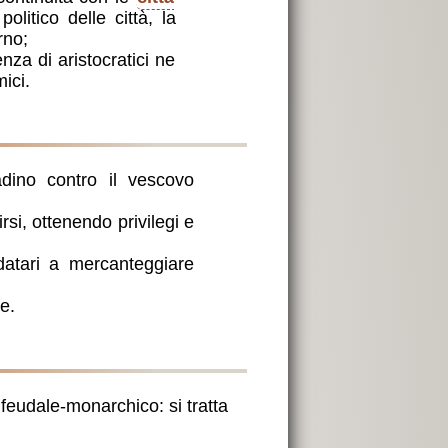
olitico delle città, la
rno;
enza di aristocratici ne
ici.
tadino contro il vescovo
irsi, ottenendo privilegi e
datari a mercanteggiare
e.
ipo feudale-monarchico: si tratta