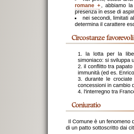
romane
, abbiamo la p
presenza in esse di aspir
nei secondi, limitati a
determina il carattere e
circostanze favorevoli
la lotta per la lib
simoniaco: si sviluppa 
il conflitto tra papat
immunità (ed es. Enric
durante le crociate
concessioni in cambio d
l'interregno tra Fran
coniuratio
Il Comune è un fenomeno 
di un patto sottoscritto dai cit