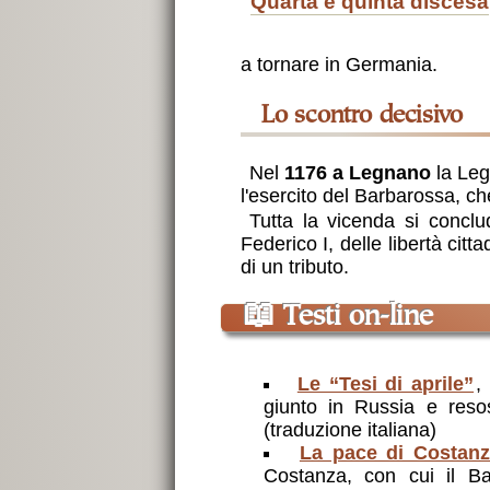
quarta e quinta discesa
a tornare in Germania.
lo scontro decisivo
Nel
1176 a Legnano
la Leg
l'esercito del Barbarossa, ch
Tutta la vicenda si concl
Federico I, delle libertà cit
di un tributo.
📖
Testi on-line
Le “Tesi di aprile”
,
giunto in Russia e reso
(traduzione italiana)
La pace di Costan
Costanza, con cui il Ba