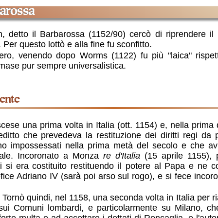
barossa
, detto il Barbarossa (1152/90) cercò di riprendere il 
er questo lottò e alla fine fu sconfitto.
ro, venendo dopo Worms (1122) fu più "laica" rispetto
mase pur sempre universalistica.
mente
editto che prevedeva la restituzione dei diritti regi d
no impossessati nella prima metà del secolo e che av
riale. Incoronato a Monza
re d'Italia
(15 aprile 1155),
si era costituito restituendo il potere al Papa e ne co
fice Adriano IV (sarà poi arso sul rogo), e si fece inco
Tornò quindi, nel 1158, una seconda volta in Italia per riaffermare i suoi diritti sovrani
sui Comuni lombardi, e particolarmente su Milano, ch