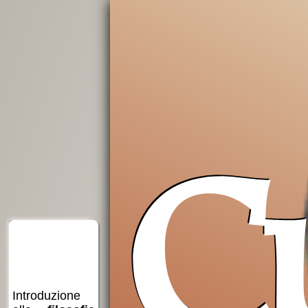
C
Grazie,
Insostituibile
Medioevo