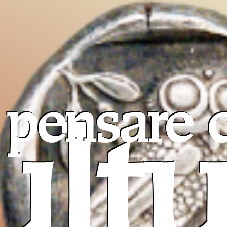
pensare c
ultu
Pro T