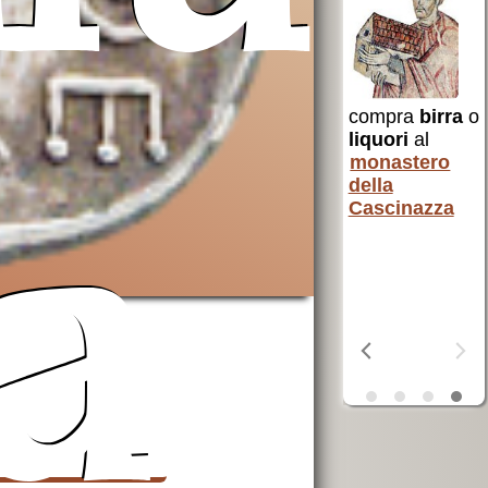
Francesco
uto a
per i poveri
 e non
 Santa
compra
birra
o
AVSI
aiuta chi
liquori
al
è in difficoltà
monastero
in tutto il
della
erra
mondo
Cascinazza
ta
a
OSF
aiuta i
poveri