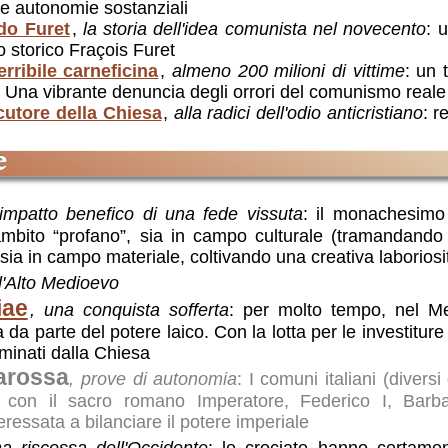
e autonomie sostanziali
do Furet
,
la storia dell'idea comunista nel novecento
: 
 storico Fraçois Furet
rribile carneficina
,
almeno 200 milioni di vittime
: un 
00. Una vibrante denuncia degli orrori del comunismo reale
utore della Chiesa
,
alla radici dell'odio anticristiano
: r
ale
,
I 21 punti
: testo in traduzione italiana dei 21 pun
e
are la diffusione del comunismo fuori dalla Russia
itler
,
Intervista di Mara Quadri a Viktor Suvorov
: inter
l'impatto benefico di una fede vissuta
: il monachesimo
eparava non alla difesa ma all'attacco, usando il nazi
'ambito “profano”, sia in campo culturale (tramandando
.
 sia in campo materiale, coltivando una creativa laboriosi
parole di Solgenitsin
: brani da L'Arcipelago Gulag Alexa
regime stalinano
 l'Alto Medioevo
lismo
,
applaudire senza fermarsi
: In Unione sovietica es
iae
, una conquista sofferta
: per molto tempo, nel M
ro-Stalin
 da parte del potere laico. Con la lotta per le investitur
rte di Stalin
,
un grottesco balletto sul suo cadaver
ominati dalla Chiesa
barossa
, prove di autonomia
: I comuni italiani (diversi 
oso
,
Un episodio da
Vita e destino
, di V.Grossmann
: l'
e con il sacro romano Imperatore, Federico I, Barb
ra un ritratto di Stalin diventa un grave problema: grav
eressata a bilanciare il potere imperiale
ma riscossa dell'Occidente
: le crociate hanno certamen