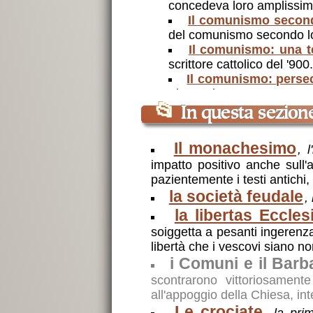
concedeva loro amplissim
Il comunismo secon
del comunismo secondo lo
Il comunismo: una te
scrittore cattolico del '9
Il comunismo: persec
Irina Osipova
la Terza internazion
📂
In questa sezion
Internazionale per coordin
Stalin voleva usare H
Il monachesimo
, 
fu spiazzata perché si pr
impatto positivo anche sull
per sfondare in Occidente
pazientemente i testi antichi,
Lo stalinismo
,
nelle 
la società feudale
spietata repressività del 
,
Un tragicomico servi
la libertas Eccles
manifestarsi abbastanza p
soiggetta a pesanti ingerenza
Il comunismo: la mo
libertà che i vescovi siano n
Caprara
i Comuni e il Bar
Uno scherzo pericol
scontrarono vittoriosament
bimbo di 4 anni, che alte
all'appoggio della Chiesa, int
parenti
Le crociate
, la pri