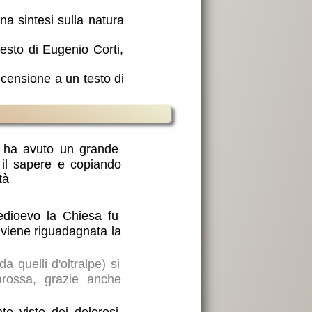
una sintesi sulla natura
testo di Eugenio Corti,
ecensione a un testo di
ti fissanti dalla Terza
vista a Suvorov: l'URSS
 ha avuto un grande
smo come rompighiaccio
 il sapere e copiando
tà
nder Solgenitsin sulla
isteva il terrore di non
edioevo la Chiesa fu
e viene riguadagnata la
e
: articolo di Massimo
da quelli d'oltralpe) si
innocente scherzo di un
arossa, grazie anche
e imbarazzo e paura dei
te visto dei dolorosi