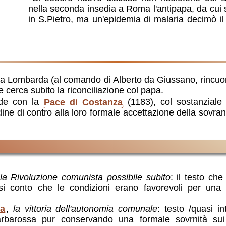
nella seconda insedia a Roma l'antipapa, da cui 
in S.Pietro, ma un'epidemia di malaria decimò il
a Lombarda (al comando di Alberto da Giussano, rincuor
e cerca subito la riconciliazione col papa.
ude con la
Pace di Costanza
(1183), col sostanziale 
tadine di contro alla loro formale accettazione della sovr
la Rivoluzione comunista possibile subito
: il testo ch
si conto che le condizioni erano favorevoli per una 
za
,
la vittoria dell'autonomia comunale
: testo /quasi in
rbarossa pur conservando una formale sovrnità sui 