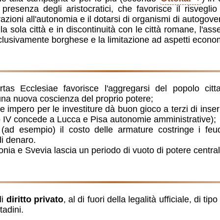
resenza degli aristocratici, che favorisce il risveglio p
azioni all'autonomia e il dotarsi di organismi di autogove
lla sola città e in discontinuità con le città romane, l'ass
sclusivamente borghese e la limitazione ad aspetti econom
ertas Ecclesiae favorisce l'aggregarsi del popolo cit
una nuova coscienza del proprio potere;
o e impero per le investiture dà buon gioco a terzi di inser
o IV concede a Lucca e Pisa autonomie amministrative);
 (ad esempio) il costo delle armature costringe i feu
i denaro.
conia e Svevia lascia un periodo di vuoto di potere central
di
diritto privato
, al di fuori della legalità ufficiale, di t
tadini.