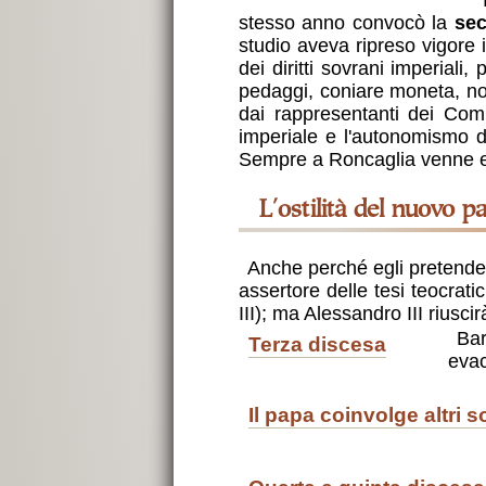
stesso anno convocò la
sec
studio aveva ripreso vigore 
dei diritti sovrani imperiali,
pedaggi, coniare moneta, nom
dai rappresentanti dei Comun
imperiale e l'autonomismo de
Sempre a Roncaglia venne 
l'ostilità del nuovo p
Anche perché egli pretendeva
assertore delle tesi teocrati
III); ma Alessandro III riusci
Barbarossa, di nuovo in Italia, assedia e distrugge Milano (1162), dopo averla fatta
terza discesa
evac
il papa coinvolge altri s