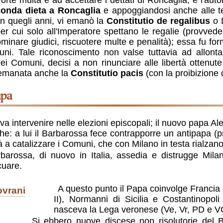
forte multa e ad accettare i dettati di Roncaglia, e l'au
onda dieta a Roncaglia
e appoggiandosi anche alle teo
in quegli anni, vi emanò la
Constitutio de regalibus
o D
 per cui solo all'Imperatore spettano le regalie (provvede
inare giudici, riscuotere multe e penalità); essa fu f
i. Tale riconoscimento non valse tuttavia ad allontanar
i Comuni, decisi a non rinunciare alle libertà ottenute
emanata anche la
Constitutio pacis
(con la proibizione d
apa
 intervenire nelle elezioni episcopali; il nuovo papa Al
che: a lui il Barbarossa fece contrapporre un antipapa (
rà a catalizzare i Comuni, che con Milano in testa rialzano
uare.
A questo punto il Papa coinvolge Francia (Luigi VII), Inghilterra (Enrico
ovrani
II), Normanni di Sicilia e Costantinopoli
nasceva la Lega veronese (Ve, Vr, PD e V
Si ebbero nuove discese non risolutorie del Barbarossa (1164 e 1166/8):