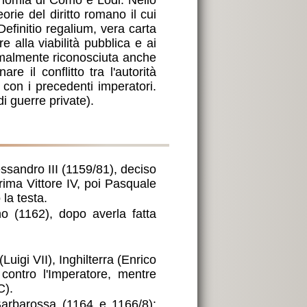
tonomia di Como e Lodi. Nello
rie del diritto romano il cui
efinitio regalium, vera carta
re alla viabilità pubblica e ai
ormalmente riconosciuta anche
e il conflitto tra l'autorità
 con i precedenti imperatori.
i guerre private).
essandro III (1159/81), deciso
prima Vittore IV, poi Pasquale
 la testa.
 contro l'Imperatore, mentre
C).