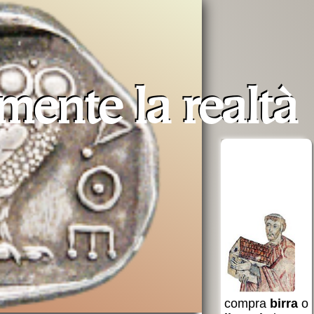
amente la
realtà
erra
Opera San
aiuta AVSI
Francesco
uto a
per i poveri
 e non
 Santa
compra
birra
o