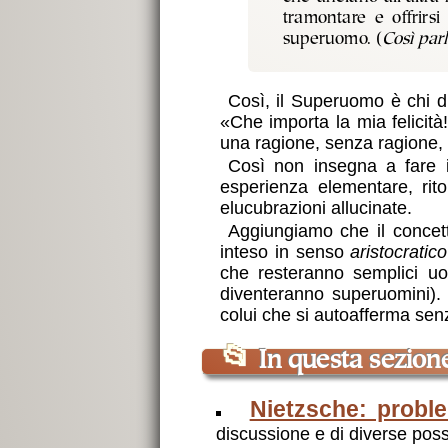
tramontare e offrirsi
superuomo. (
Così par
Così, il Superuomo è chi di
«Che importa la mia felicit
una ragione, senza ragione, 
Così non insegna a fare il
esperienza elementare, rit
elucubrazioni allucinate.
Aggiungiamo che il concett
inteso in senso
aristocratico
che resteranno semplici uo
diventeranno superuomini).
colui che si autoafferma senz
📂
In questa sezion
Nietzsche: problem
discussione e di diverse possi