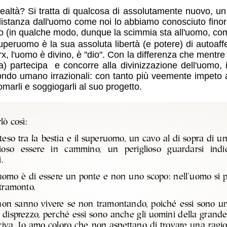
altà? Si tratta di qualcosa di assolutamente nuovo, un
ui distanza dall'uomo come noi lo abbiamo conosciuto fino
mo (in qualche modo, dunque la scimmia sta all'uomo, co
superuomo è la sua assoluta libertà (e potere) di autoa
l'uomo è divino, è "dio". Con la differenza che mentre p
) partecipa e concorre alla divinizzazione dell'uomo,
do umano irrazionali: con tanto più veemente impeto al
marli e soggiogarli al suo progetto.
lò così:
eso tra la bestia e il superuomo, un cavo al di sopra di u
glioso essere in cammino, un periglioso guardarsi indi
.
uomo è di essere un ponte e non uno scopo: nell'uomo si p
tramonto.
on sanno vivere se non tramontando, poiché essi sono un
 disprezzo, perché essi sono anche gli uomini della grand
 riva. Io amo coloro che non aspettano di trovare una ragion