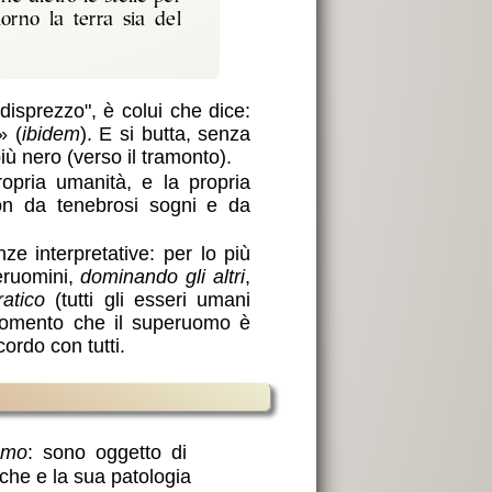
iorno la terra sia del
disprezzo", è colui che dice:
» (
ibidem
). E si butta, senza
ù nero (verso il tramonto).
opria umanità, e la propria
n da tenebrosi sogni e da
 interpretative: per lo più
eruomini,
dominando gli altri
,
atico
(tutti gli esseri umani
rgomento che il superuomo è
ordo con tutti.
ismo
: sono oggetto di
zsche e la sua patologia