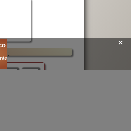
×
co
;
nte
losofia
islam
tesi
ricerca