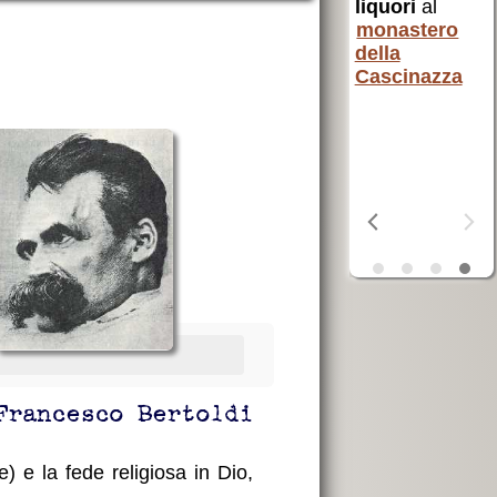
AVSI
aiuta chi
liquori
al
erra
è in difficoltà
monastero
ta
in tutto il
della
OSF
aiuta i
mondo
Cascinazza
poveri
Francesco Bertoldi
e) e la fede religiosa in Dio,