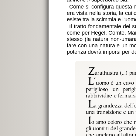
Come si configura questa re
era vista nella storia, la c
esiste tra la scimmia e l'uo
Il tratto fondamentale del 
come per Hegel, Comte, Marx, 
stesso (la natura non-umana
fare con una natura e un mon
potenza dovrà imporsi per do
Z
arathustra (...) par
L'
uomo è un cavo t
periglioso, un peri
rabbrividire e fermarsi
L
a grandezza dell'
una transizione e un 
I
o amo coloro che n
gli uomini del grande
che anelano all'altra