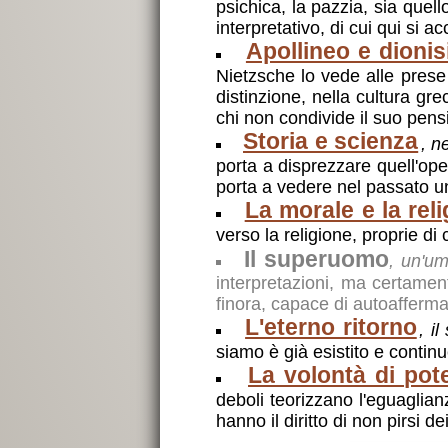
psichica, la pazzia, sia quel
interpretativo, di cui qui si a
Apollineo e dionis
Nietzsche lo vede alle prese 
distinzione, nella cultura gr
chi non condivide il suo pen
Storia e scienza
, n
porta a disprezzare quell'op
porta a vedere nel passato un
La morale e la rel
verso la religione, proprie di
Il superuomo
, un'um
interpretazioni, ma certamen
finora, capace di autoaffermar
L'eterno ritorno
, i
siamo è già esistito e continue
La volontà di pot
deboli teorizzano l'eguaglian
hanno il diritto di non pirsi dei