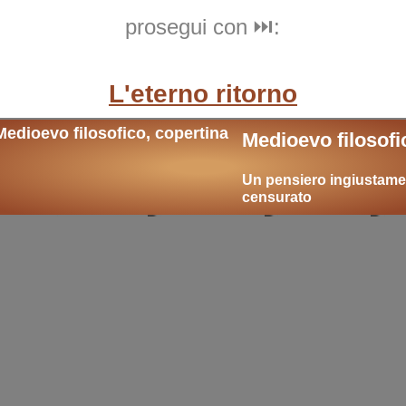
prosegui con ⏭️:
L'eterno ritorno
Medioevo filosofi
i
Un pensiero ingiustame
censurato
 temi:
Nietzsche
superuomo
oltreuomo
fi
a
classici
esami
esame di stato
tesina
 on-line
Il superuomo
.