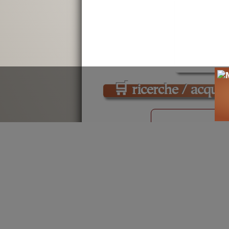
🛒
ricerche / acquist
cerca
libri
sui
civiltà
stori
cultura
libri