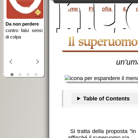
nu
della democrazia
Home
Filosofia
4.il 
si
una ingiusta
Il superuomo
dimenticanza
un'um
Table of Contents
Si tratta della proposta "in
affinché il superuomo sia
.