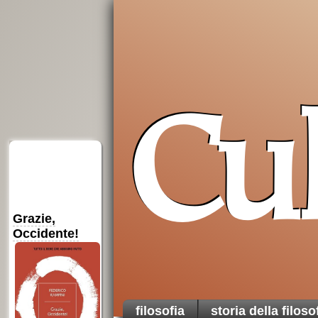
Cu
Introduzione
Insostituibile
Medioevo
alla
filosofia
democrazia
filosofico
per chi parte da
filosofia
storia della filoso
zero
le
ottime
ragioni