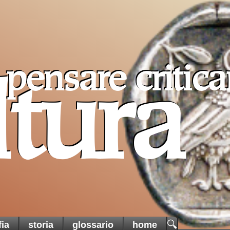
pensare critic
ltura
Pro T
Sancta
un ai
cristiani
di Terra
🔍
fia
storia
glossario
home