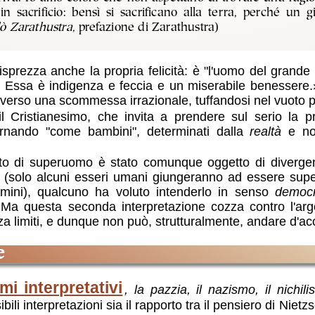
 in sacrificio: bensì si sacrificano alla terra, perché un g
lò Zarathustra
, prefazione di Zarathustra)
sprezza anche la propria felicità: è "l'uomo del grande 
à! Essa è indigenza e feccia e un miserabile benessere.
verso una scommessa irrazionale, tuffandosi nel vuoto pi
 Cristianesimo, che invita a prendere sul serio la pr
ornando "come bambini", determinati dalla
realtà
e no
o di superuomo è stato comunque oggetto di divergenze
(solo alcuni esseri umani giungeranno ad essere sup
mini), qualcuno ha voluto intenderlo in senso
democr
 Ma questa seconda interpretazione cozza contro l'a
a limiti, e dunque non può, strutturalmente, andare d'acc
e
i interpretativi
, la pazzia, il nazismo, il nichil
bili interpretazioni sia il rapporto tra il pensiero di Niet