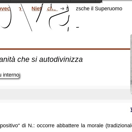
ova
una t
Novecento
Nietzsche
Nietzsche il Superuomo
martoria
anità che si autodivinizza
 positivo" di N.: occorre abbattere la morale (tradizional