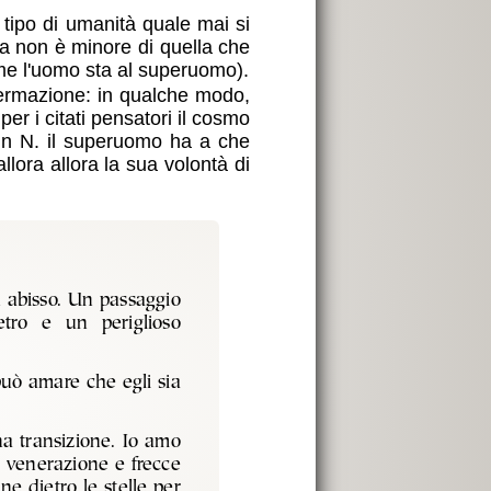
 tipo di umanità quale mai si
ra non è minore di quella che
me l'uomo sta al superuomo).
ffermazione: in qualche modo,
er i citati pensatori il cosmo
 in N. il superuomo ha a che
lora allora la sua volontà di
n abisso. Un passaggio
etro e un periglioso
uò amare che egli sia
a transizione. Io amo
e venerazione e frecce
e dietro le stelle per