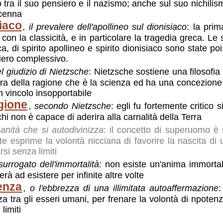
lo tra il suo pensiero e il nazismo; anche sul suo nichil
ccenna
iaco
, il prevalere dell'apollineo sul dionisiaco
: la pri
con la classicità, e in particolare la tragedia greca. Le
eca, di spirito apollineo e spirito dionisiaco sono state 
siero complessivo.
el giudizio di Nietzsche
: Nietzsche sostiene una filosofia 
era della ragione che è la scienza ed ha una concezione
 vincolo insopportabile
igione
, secondo Nietzsche
: egli fu fortemente critico 
 chi non è capace di aderira alla carnalità della Terra
anità che si autodivinizza
: il concetto di superuomo è 
te esprime la volontà nicciana di favorire la nascita di
si senza limiti
l surrogato dell'immortalità
: non esiste un'anima immorta
rà ad esistere per infinite altre volte
enza
, o l'ebbrezza di una illimitata autoaffermazione
:
za tra gli esseri umani, per frenare la volontà di npotenz
 limiti