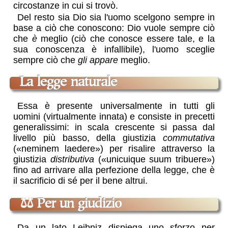
circostanze in cui si trovò.
Del resto sia Dio sia l'uomo scelgono sempre in
base a ciò che conoscono: Dio vuole sempre ciò
che
è
meglio (ciò che conosce essere tale, e la
sua conoscenza è infallibile), l'uomo sceglie
sempre ciò che
gli appare
meglio.
la legge naturale
Essa è presente universalmente in tutti gli
uomini (virtualmente innata) e consiste in precetti
generalissimi: in scala crescente si passa dal
livello più basso, della giustizia
commutativa
(
neminem laedere
) per risalire attraverso la
giustizia
distributiva
(
unicuique suum tribuere
)
fino ad arrivare alla perfezione della legge, che è
il sacrificio di sé per il bene altrui.
⚖
Per un giudizio
Da un lato Leibniz dispiega uno sforzo per