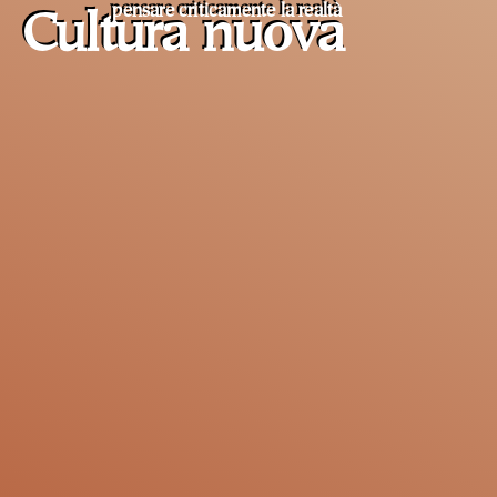
pensare criticamente la
realtà
Cultura nuova