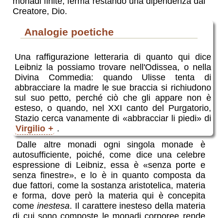
monadi finite, ferma restando una dipendenza dal
Creatore, Dio.
analogie poetiche
Una raffigurazione letteraria di quanto qui dice
Leibniz la possiamo trovare nell'Odissea, o nella
Divina Commedia: quando Ulisse tenta di
abbracciare la madre le sue braccia si richiudono
sul suo petto, perché ciò che gli appare non è
esteso, o quando, nel XXI canto del Purgatorio,
Stazio cerca vanamente di «abbracciar li piedi» di
Virgilio
.
Dalle altre monadi ogni singola monade è
autosufficiente, poiché, come dice una celebre
espressione di Leibniz, essa è «senza porte e
senza finestre», e lo è in quanto composta da
due fattori, come la sostanza aristotelica, materia
e forma, dove però la materia qui è concepita
come
inestesa
. Il carattere inesteso della materia
di cui sono composte le monadi corporee rende