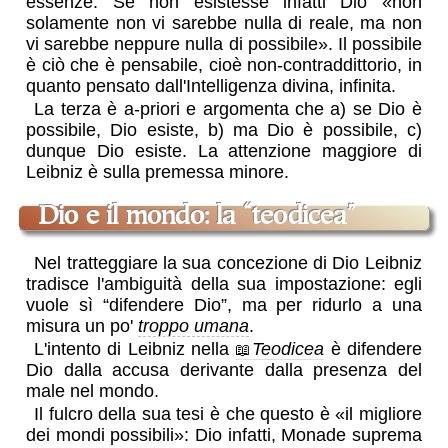
essenze. Se non esistesse infatti Dio
non
solamente non vi sarebbe nulla di reale, ma non
vi sarebbe neppure nulla di possibile
. Il possibile
è ciò che è pensabile, cioè non-contraddittorio, in
quanto pensato dall'Intelligenza divina, infinita.
La terza è a-priori e argomenta che a) se Dio è
possibile, Dio esiste, b) ma Dio è possibile, c)
dunque Dio esiste. La attenzione maggiore di
Leibniz è sulla premessa minore.
Dio e il mondo: la “teodicea”
Nel tratteggiare la sua concezione di Dio Leibniz
tradisce l'ambiguità della sua impostazione: egli
vuole sì “difendere Dio”, ma per ridurlo a una
misura un po'
troppo umana
.
L'intento di Leibniz nella
Teodicea
è difendere
Dio dalla accusa derivante dalla presenza del
male nel mondo.
Il fulcro della sua tesi è che questo è «il migliore
dei mondi possibili»: Dio infatti, Monade suprema