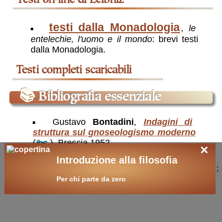
testi on-line di Leibniz
testi dalla Monadologia
,
le
entelechie, l'uomo e il mondo
: brevi testi
dalla Monadologia.
📚
Bibliografia essenziale
Gustavo
Bontadini
,
Indagini di
struttura sul gnoseologismo moderno
(
), Brescia 1952.
×
Carlo
Giacon
,
La causalità nel
Introduzione alla filosofia
;
razionalismo moderno
(
).
Cartesio,
Per chi parte da zero
Spinoza, Malebranche, Leibniz
, Milano-
Roma 1945.
Jean
Guitton
,
Pascal et Leibniz
(
), 1951.