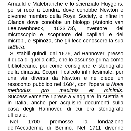
Arnauld e Malebranche e lo scienziato Huygens,
poi si recò a Londra, dove conobbe Newton e
divenne membro della Royal Society, e infine in
Olanda dove conobbe un biologo (Antonio van
Leeuwenhoeck, 1623-73), inventore del
microscopio e scopritore dei capillari e dei
microbi, e Spinoza, che gli fece conoscere la sua
Etica
.
Si stabilì quindi, dal 1676, ad Hannover, presso
il duca di quella città, che lo assunse prima come
bibliotecario, poi come consigliere e storiografo
della dinastia. Scoprì il calcolo infinitesimale, per
una via diversa da Newton e ne diede un
resoconto pubblico nel 1684, con l'opera
Nova
methodus pro maximis et minimis
.
Successivamente riprese a viaggiare, in Austria e
in Italia, anche per acquisire documenti sulla
casa degli Hannover, di cui era storiografo
ufficiale.
Nel 1700 promosse la fondazione
dell'Accademia di Berlino. Nel 1711 divenne