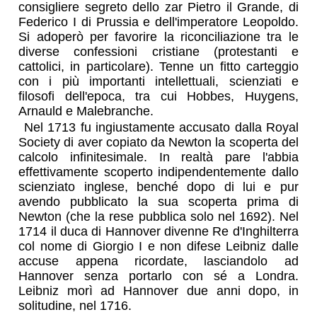
consigliere segreto dello zar Pietro il Grande, di
Federico I di Prussia e dell'imperatore Leopoldo.
Si adoperò per favorire la riconciliazione tra le
diverse confessioni cristiane (protestanti e
cattolici, in particolare). Tenne un fitto carteggio
con i più importanti intellettuali, scienziati e
filosofi dell'epoca, tra cui Hobbes, Huygens,
Arnauld e Malebranche.
Nel 1713 fu ingiustamente accusato dalla Royal
Society di aver copiato da Newton la scoperta del
calcolo infinitesimale. In realtà pare l'abbia
effettivamente scoperto indipendentemente dallo
scienziato inglese, benché dopo di lui e pur
avendo pubblicato la sua scoperta prima di
Newton (che la rese pubblica solo nel 1692). Nel
1714 il duca di Hannover divenne Re d'Inghilterra
col nome di Giorgio I e non difese Leibniz dalle
accuse appena ricordate, lasciandolo ad
Hannover senza portarlo con sé a Londra.
Leibniz morì ad Hannover due anni dopo, in
solitudine, nel 1716.