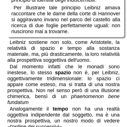
principio di
identità degli indiscernibili
.
Per illustrare tale principio Leibniz amava
raccontare che le dame della corte di Hannover
si aggiravano invano nel parco del castello alla
ricerca di due foglie perfettamente uguali: non
riuscirono mai a trovarne.
Leibniz sostiene non solo, come Aristotele, la
relatività di spazio e tempo alla sostanza
materiale, ma, più drasticamente, la loro relatività
alla prospettiva soggettiva dell'uomo.
Dal momento infatti che le monadi sono
inestese, lo stesso
spazio
non è, per Leibniz,
oggettivamente tridimensionale: lo spazio ci
appare come esteso, ma si tratta di una nostra
prospettiva. Non nel senso però di una illusione
chimerica, bensì di un
phaenomenon bene
fundatum
Analogamente il
tempo
non ha una realtà
oggettiva indipendente dal soggetto, ma è una
nostra prospettiva, un nostro modo di vedere
«l'ordine dei successivi».