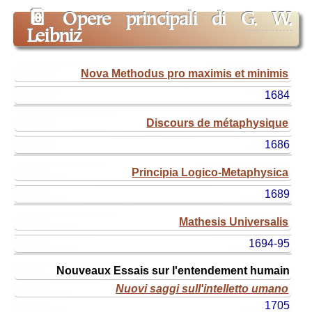
📔
Opere principali di
G. W.
Leibniz
titolo
Nova Methodus pro maximis et minimis
originale
1684
titolo
ital.
Discours de métaphysique
(o
1686
edizione)
anno
Principia Logico-Metaphysica
1689
Mathesis Universalis
1694-95
Nouveaux Essais sur l'entendement humain
Nuovi saggi sull'intelletto umano
1705