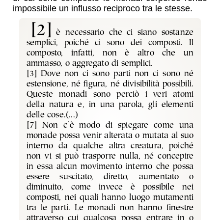
impossibile un influsso reciproco tra le stesse.
[2]
è necessario che ci siano sostanze
semplici, poiché ci sono dei composti. Il
composto, infatti, non è altro che un
ammasso, o aggregato di semplici.
[3] Dove non ci sono parti non ci sono né
estensione, né figura, né divisibilità possibili.
Queste monadi sono perciò i veri atomi
della natura e, in una parola, gli elementi
delle cose.(...)
[7] Non c'è modo di spiegare come una
monade possa venir alterata o mutata al suo
interno da qualche altra creatura, poiché
non vi si può trasporre nulla, né concepire
in essa alcun movimento interno che possa
essere suscitato, diretto, aumentato o
diminuito, come invece è possibile nei
composti, nei quali hanno luogo mutamenti
tra le parti. Le monadi non hanno finestre
attraverso cui qualcosa possa entrare in o