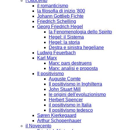
l'Ottocento
il romanticismo
la filosofia di inizio '800
Johann Gottlieb Fichte
Friedrich Schelling
Georg Friedrich Hegel
la Fenomenologia dello Spirito
Hegel: il Sistema
Hegel: la storia
Destra e sinistra hegeliane
Ludwig Feuerbach
Karl Marx
Marx: pars destruens
Marx: analisi e proposta
Il positivismo
Auguste Comte
Il positivismo in Inghilterra
John Stuart Mill
le origini dell'evoluzionismo
Herbert Spencer
il positivismo in Italia
Il positivismo tedesco
Søren Kierkegaard
Arthur Schopenhauer
il Novecento