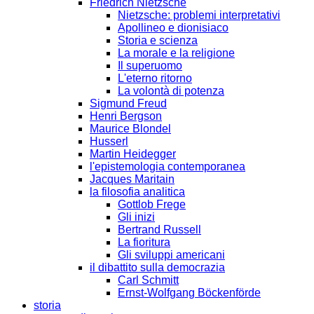
Friedrich Nietzsche
Nietzsche: problemi interpretativi
Apollineo e dionisiaco
Storia e scienza
La morale e la religione
Il superuomo
L'eterno ritorno
La volontà di potenza
Sigmund Freud
Henri Bergson
Maurice Blondel
Husserl
Martin Heidegger
l'epistemologia contemporanea
Jacques Maritain
la filosofia analitica
Gottlob Frege
Gli inizi
Bertrand Russell
La fioritura
Gli sviluppi americani
il dibattito sulla democrazia
Carl Schmitt
Ernst-Wolfgang Böckenförde
storia