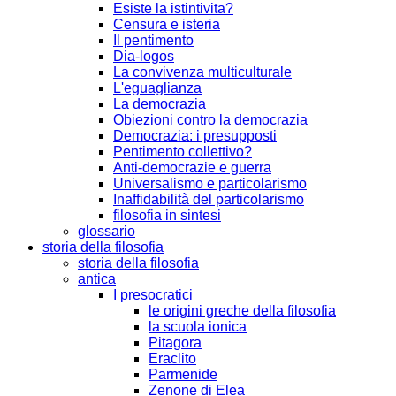
Esiste la istintivita?
Censura e isteria
Il pentimento
Dia-logos
La convivenza multiculturale
L'eguaglianza
La democrazia
Obiezioni contro la democrazia
Democrazia: i presupposti
Pentimento collettivo?
Anti-democrazie e guerra
Universalismo e particolarismo
Inaffidabilità del particolarismo
filosofia in sintesi
glossario
storia della filosofia
storia della filosofia
antica
I presocratici
le origini greche della filosofia
la scuola ionica
Pitagora
Eraclito
Parmenide
Zenone di Elea