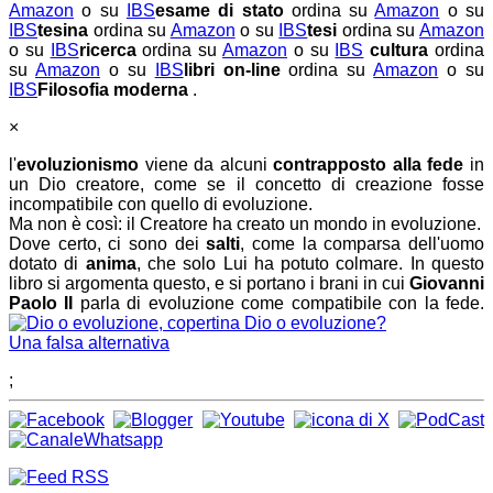
Amazon
o su
IBS
esame di stato
ordina su
Amazon
o su
IBS
tesina
ordina su
Amazon
o su
IBS
tesi
ordina su
Amazon
o su
IBS
ricerca
ordina su
Amazon
o su
IBS
cultura
ordina
su
Amazon
o su
IBS
libri on-line
ordina su
Amazon
o su
IBS
Filosofia moderna
.
×
l'
evoluzionismo
viene da alcuni
contrapposto alla fede
in
un Dio creatore, come se il concetto di creazione fosse
incompatibile con quello di evoluzione.
Ma non è così: il Creatore ha creato un mondo in evoluzione.
Dove certo, ci sono dei
salti
, come la comparsa dell'uomo
dotato di
anima
, che solo Lui ha potuto colmare. In questo
libro si argomenta questo, e si portano i brani in cui
Giovanni
Paolo II
parla di evoluzione come compatibile con la fede.
Dio o evoluzione?
Una falsa alternativa
;