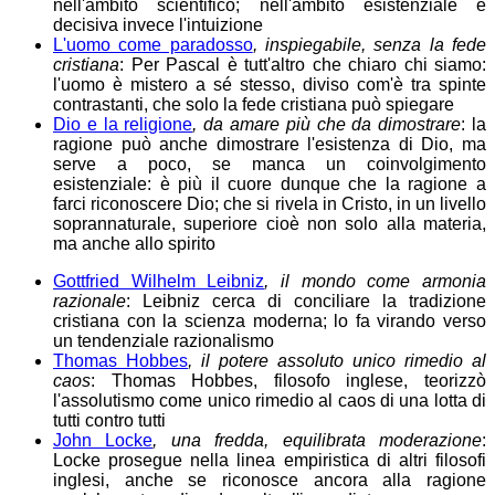
nell'ambito scientifico; nell'ambito esistenziale è
decisiva invece l'intuizione
L'uomo come paradosso
, inspiegabile, senza la fede
cristiana
: Per Pascal è tutt'altro che chiaro chi siamo:
l'uomo è mistero a sé stesso, diviso com'è tra spinte
contrastanti, che solo la fede cristiana può spiegare
Dio e la religione
, da amare più che da dimostrare
: la
ragione può anche dimostrare l'esistenza di Dio, ma
serve a poco, se manca un coinvolgimento
esistenziale: è più il cuore dunque che la ragione a
farci riconoscere Dio; che si rivela in Cristo, in un livello
soprannaturale, superiore cioè non solo alla materia,
ma anche allo spirito
Gottfried Wilhelm Leibniz
, il mondo come armonia
razionale
: Leibniz cerca di conciliare la tradizione
cristiana con la scienza moderna; lo fa virando verso
un tendenziale razionalismo
Thomas Hobbes
, il potere assoluto unico rimedio al
caos
: Thomas Hobbes, filosofo inglese, teorizzò
l'assolutismo come unico rimedio al caos di una lotta di
tutti contro tutti
John Locke
, una fredda, equilibrata moderazione
:
Locke prosegue nella linea empiristica di altri filosofi
inglesi, anche se riconosce ancora alla ragione