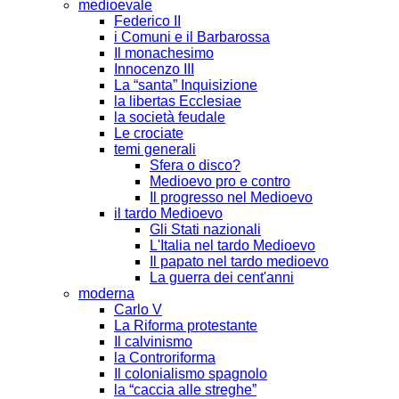
medioevale
Federico II
i Comuni e il Barbarossa
Il monachesimo
Innocenzo III
La “santa” Inquisizione
la libertas Ecclesiae
la società feudale
Le crociate
temi generali
Sfera o disco?
Medioevo pro e contro
Il progresso nel Medioevo
il tardo Medioevo
Gli Stati nazionali
L'Italia nel tardo Medioevo
Il papato nel tardo medioevo
La guerra dei cent'anni
moderna
Carlo V
La Riforma protestante
Il calvinismo
la Controriforma
Il colonialismo spagnolo
la “caccia alle streghe”