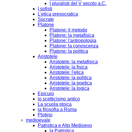
I pluralisti del V secolo a.C.
I sofisti
L'etica presocratica
Socrate
Platone
Platone: il metodo
Platone: la metafisica
Platone: l'antropologia
Platone: la conoscenza
Platone: la politica
Aristotele
Aristotele: la metafisica
Aristotele: la fisica
Aristotele: l'etica
Aristotele: la politica
Aristotele: la poetica
Aristotele: la logica
Epicuro
lo scetticismo antico
La scuola stoica
la filosofia a Roma
Plotino
medioevale
Patristica e Alto Medioevo
la Patristica