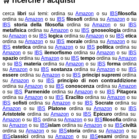
🛒
ricerche / acquisti
cerca
libri
sui temi:
ordina su
Amazon
o su
IBS
filosofia
ordina su
Amazon
o su
IBS
filosofi
ordina su
Amazon
o su
IBS
storia della filosofia
ordina su
Amazon
o su
IBS
metafisica
ordina su
Amazon
o su
IBS
gnoseologia
ordina
su
Amazon
o su
IBS
logica
ordina su
Amazon
o su
IBS
etica
ordina su
Amazon
o su
IBS
morale
ordina su
Amazon
o su
IBS
estetica
ordina su
Amazon
o su
IBS
politica
ordina su
Amazon
o su
IBS
ilemorfismo
ordina su
Amazon
o su
IBS
spazio
ordina su
Amazon
o su
IBS
tempo
ordina su
Amazon
o su
IBS
materia
ordina su
Amazon
o su
IBS
forma
ordina
su
Amazon
o su
IBS
sostanza
ordina su
Amazon
o su
IBS
essere
ordina su
Amazon
o su
IBS
principi supremi
ordina
su
Amazon
o su
IBS
principio di non contraddizione
ordina su
Amazon
o su
IBS
conoscenza
ordina su
Amazon
o su
IBS
Parmenide
ordina su
Amazon
o su
IBS
Pitagora
ordina su
Amazon
o su
IBS
Eraclito
ordina su
Amazon
o su
IBS
sofisti
ordina su
Amazon
o su
IBS
Socrate
ordina su
Amazon
o su
IBS
Platone
ordina su
Amazon
o su
IBS
Aristotele
ordina su
Amazon
o su
IBS
Epicuro
ordina su
Amazon
o su
IBS
ordina su
Amazon
o su
IBS
filosofia
ordina
su
Amazon
o su
IBS
islam
ordina su
Amazon
o su
IBS
civiltà
ordina su
Amazon
o su
IBS
storia
ordina su
Amazon
o su
IBS
classici
ordina su
Amazon
o su
IBS
esami
ordina su