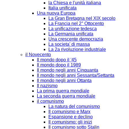
la Chiesa e l'unità italiana
Italia unificata
Una nuova Europa
La Gran Bretagna nel XIX secolo
La Francia nel 2° Ottocento
La unificazione tedesca
La Germania unificata
Una crescente democrazia
La societa' di massa
La 2a rivoluzione industriale
il Novecento
Il mondo dopo il '45
Il mondo dopo il 1989
Il mondo negli anni Cinquanta
Il mondo negli anni Sessanta/Settanta
Il mondo negli anni Ottanta
Il nazismo
La prima guerra mondiale
La seconda guerra mondiale
il comunismo
La natura del comunismo
Il comunismo e Marx
Espansione e declino
Il comunismo: gli inizi
Il comunismo sotto Stalin