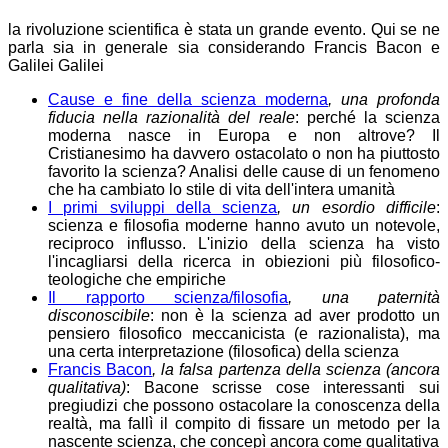
la rivoluzione scientifica è stata un grande evento. Qui se ne
parla sia in generale sia considerando Francis Bacon e
Galilei Galilei
Cause e fine della scienza moderna
, una profonda
fiducia nella razionalità del reale
: perché la scienza
moderna nasce in Europa e non altrove? Il
Cristianesimo ha davvero ostacolato o non ha piuttosto
favorito la scienza? Analisi delle cause di un fenomeno
che ha cambiato lo stile di vita dell'intera umanità
I primi sviluppi della scienza
, un esordio difficile
:
scienza e filosofia moderne hanno avuto un notevole,
reciproco influsso. L'inizio della scienza ha visto
l'incagliarsi della ricerca in obiezioni più filosofico-
teologiche che empiriche
Il rapporto scienza/filosofia
, una paternità
disconoscibile
: non è la scienza ad aver prodotto un
pensiero filosofico meccanicista (e razionalista), ma
una certa interpretazione (filosofica) della scienza
Francis Bacon
, la falsa partenza della scienza (ancora
qualitativa)
: Bacone scrisse cose interessanti sui
pregiudizi che possono ostacolare la conoscenza della
realtà, ma fallì il compito di fissare un metodo per la
nascente scienza, che concepì ancora come qualitativa