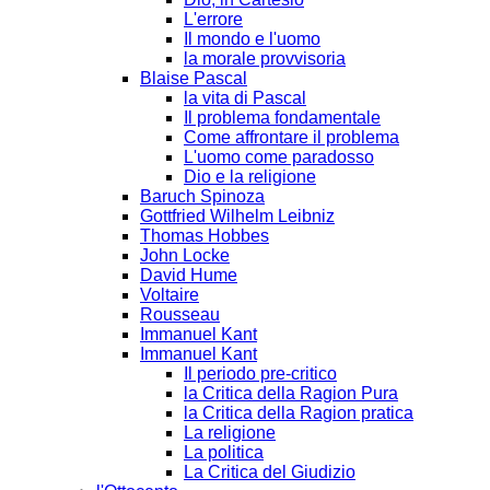
L'errore
Il mondo e l'uomo
la morale provvisoria
Blaise Pascal
la vita di Pascal
Il problema fondamentale
Come affrontare il problema
L'uomo come paradosso
Dio e la religione
Baruch Spinoza
Gottfried Wilhelm Leibniz
Thomas Hobbes
John Locke
David Hume
Voltaire
Rousseau
Immanuel Kant
Immanuel Kant
Il periodo pre-critico
la Critica della Ragion Pura
la Critica della Ragion pratica
La religione
La politica
La Critica del Giudizio