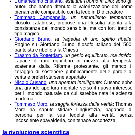
L'umanesimo cristiano
, esaltare l'uomo in Dio
: sono gli
autori che hanno ritenuto la valorizzazione dell'uomo
pienamente compatibile con la fede in Dio creatore
Tommaso Campanella
, un naturalismo temperato
:
filosofo calabrese, propose una filosofia attenta alla
consistenza del mondo sensibile, ma con forti tratti di
tipo magico
Giordano Bruno
, la tragedia di uno spirito ribelle
:
Pagine su Giordano Bruno, filosofo italiano del '500,
panteista e ribelle alla Chiesa
Erasmo da Rotterdam
, un genio equilibrato, ma timido
:
capace di raro equilibrio in mezzo alla tempesta
scatenata dalla Riforma protestante, gli mancò il
coraggio di sostenere pubblicamente delle parole di
verità e preferì starsene appartato
Nicolo Cusano
, una apertura intelligente
: Cusano ebbe
una grande apertura mentale verso il nuovo interesse
per il mondo naturale da cui sarebbe nata la scienza
moderna
Tommaso Moro
, la saggia fortezza della verità
: Thomas
More ha saputo sfidare l'ingiustizia, pagando di
persona per la sua fedeltà alla verità, senza
incosciente spavalderia, con tenace accortezza
la rivoluzione scientifica