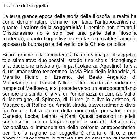
il valore del soggetto
La terza grande epoca della storia della filosofia in realtà ha
come denominatore comune non tanto l'antropocentrismo,
quanto il
valore della soggettività
: il nemico non è tanto il
Cristianesimo (lo è solo per una parte della filosofia
moderna), quanto l'oggettivismo scolastico, maldestramente
sposato da buona parte dei vertici della Chiesa cattolica.
Se in comune tutta la modernità ha una stima per il soggetto,
tale stima trova due possibili strade: una che si ricongiunge
alla tradizione cristiana (e in particolare ad Agostino), la via
di un umanesimo teocentrico, la via Pico della Mirandola, di
Marsilio Ficino, di Erasmo, del Beato Angelico, di
Michelangelo, di Pascal; l'altra si allontana da tale tradizione,
rompe col Medioevo, e si procede verso un antropocentrismo
sempre più spinto: è la via di Pomponazzi, di Lorenzo Valla,
di Montaigne, di Spinoza, di Hume (e a livello artistico, di
Masaccio, di Raffaello). A metà strada, trasversalmente divisi
tra l'una e l'altra anima della modernità, pensatori come
Cartesio, Locke, Leinbiz e Kant. Questi pensatori in effetti
sono da un lato in larga complici e succubi della deriva
razionalista e immanentista della corrente antropocentrica:
per loro la ragione del soggetto è criterio e filtro, e non
apertura all'oggettivo; e tuttavia tutti so sforzano di lasciare