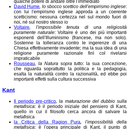
qualche potere di andare oltre l'immediato
David Hume
, lo sbocco scettico dell'empirismo inglese
:
con lui l'empirismo inglese approda a un coerente
scetticismo: nessuna certezza nel sul mondo fuori di
noi, né sul nostro stesso io
Voltaire
, l'impossibile tenuta di una religiosità
puramente naturale
: Voltaire è uno dei più importanti
esponenti dell'Illuminismo (francese, ma non solo).
Sostenne la tolleranza contro le ingerenze di una
Chiesa effettivamente invadente; ma la sua idea di una
religione puramente razionale finì col rivelarsi
impraticabile
Rousseau
, la Natura sopra tutto
: la sua concezione,
che riguarda soprattutto la politica e la pedagogia,
esalta la naturalità contro la razionalità, ed ebbe poi
importanti effetti sulla cultura successiva
Kant
Il periodo pre-critico
, la maturazione del dubbio sulla
metafisica
: è il periodo iniziale del pensiero di Kant,
quello in cui il filosofo cerca ancora di salvare la
metafisica
la Critica della Ragion Pura
, l'impossibilità della
metafisica
: è l'opera principale di Kant, il punto di