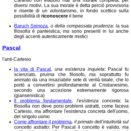
Cartesio non elaborò mai una morale completa, per
diversi motivi. La sua morale è detta perciò provvisoria
e risente di un volontarismo, in fondo scettico sulla
possibilità di
riconoscere
il bene
Baruch Spinoza
, o della compassata prudenza
: la sua
filosofia è panteistica, ma sono presenti in lui anche
degli accenti autenticamente mistici
Pascal
l'anti-Cartesio
la vita di Pascal
, una esistenza inquieta
: Pascal fu
scienziato, pruima che filosofo, ma soprattutto fu
animato da una insaziabile sete di verità totale, che lo
portò a convertirsi profondamente al Cristianesimo,
secondo una accezione estremamente rigorosa
(giansenistica)
Il problema fondamentale
, l'esistenza concreta
: la
filosofia non deve porsi problemi astratti, come faceva
Cartesio, ma affrontare l'esistenza concreta dell'uomo,
del singolo uomo
Come affrontare il problema
, il primato dell'intuitività sul
concetto astratto
: Per Pascal il concetto è valido, ma