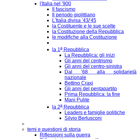
l'Italia nel '900
Il fascismo
Il periodo giolittiano
L'Italia divisa '43/'45
la Costituente e le sue scelte
la Costituzione della Repubblica
le modifiche alla Costituzione
a
la 1
Repubblica
La Repubblica: gli inizi
Gli anni del centrismo
Gli anni del centro-sinistra
Dal ’68 alla solidarietà
nazionale
Bettino Craxi
Gli anni del pentapartito
Prima Repubblica: la fine
Mani Pulite
a
la 2
Repubblica
Leaders e famiglie politiche
Silvio Berlusconi
temi e questioni di storia
Riflessioni sulla guerra