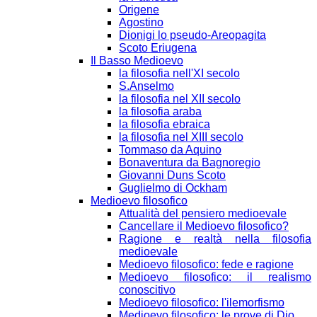
Origene
Agostino
Dionigi lo pseudo-Areopagita
Scoto Eriugena
Il Basso Medioevo
la filosofia nell'XI secolo
S.Anselmo
la filosofia nel XII secolo
la filosofia araba
la filosofia ebraica
la filosofia nel XIII secolo
Tommaso da Aquino
Bonaventura da Bagnoregio
Giovanni Duns Scoto
Guglielmo di Ockham
Medioevo filosofico
Attualità del pensiero medioevale
Cancellare il Medioevo filosofico?
Ragione e realtà nella filosofia
medioevale
Medioevo filosofico: fede e ragione
Medioevo filosofico: il realismo
conoscitivo
Medioevo filosofico: l'ilemorfismo
Medioevo filosofico: le prove di Dio