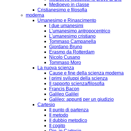
Medioevo in classe
Cristianesimo e filosofia
moderna
Umanesimo e Rinascimento
I due umanesimi
L'umanesimo antropocentrico
L'umanesimo cristiano
Tommaso Campanella
Giordano Bruno
Erasmo da Rotterdam
Nicolo Cusano
Tommaso Moro
La nuova scienza
Cause e fine della scienza moderna
I primi sviluppi della scienza
Il rapporto scienza/filosofia
Francis Bacon
Galileo Galilei
Galileo: appunti per un giudizio
Cartesio
Il punto di partenza
Il metodo
Il dubbio metodico
Il cogito
Dio, in Cartesio