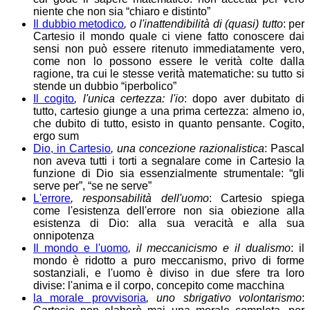
niente che non sia “chiaro e distinto”
Il dubbio metodico
, o l'inattendibilità di (quasi) tutto
: per
Cartesio il mondo quale ci viene fatto conoscere dai
sensi non può essere ritenuto immediatamente vero,
come non lo possono essere le verità colte dalla
ragione, tra cui le stesse verità matematiche: su tutto si
stende un dubbio “iperbolico”
Il cogito
, l'unica certezza: l'io
: dopo aver dubitato di
tutto, cartesio giunge a una prima certezza: almeno io,
che dubito di tutto, esisto in quanto pensante. Cogito,
ergo sum
Dio, in Cartesio
, una concezione razionalistica
: Pascal
non aveva tutti i torti a segnalare come in Cartesio la
funzione di Dio sia essenzialmente strumentale: “gli
serve per”, “se ne serve”
L'errore
, responsabilità dell'uomo
: Cartesio spiega
come l'esistenza dell'errore non sia obiezione alla
esistenza di Dio: alla sua veracità e alla sua
onnipotenza
Il mondo e l'uomo
, il meccanicismo e il dualismo
: il
mondo è ridotto a puro meccanismo, privo di forme
sostanziali, e l'uomo è diviso in due sfere tra loro
divise: l'anima e il corpo, concepito come macchina
la morale provvisoria
, uno sbrigativo volontarismo
: