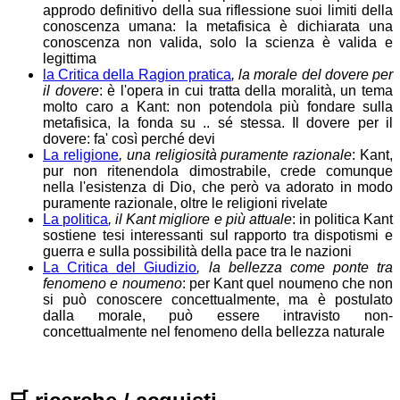
approdo definitivo della sua riflessione suoi limiti della
conoscenza umana: la metafisica è dichiarata una
conoscenza non valida, solo la scienza è valida e
legittima
la Critica della Ragion pratica
, la morale del dovere per
il dovere
: è l'opera in cui tratta della moralità, un tema
molto caro a Kant: non potendola più fondare sulla
metafisica, la fonda su .. sé stessa. Il dovere per il
dovere: fa' così perché devi
La religione
, una religiosità puramente razionale
: Kant,
pur non ritenendola dimostrabile, crede comunque
nella l'esistenza di Dio, che però va adorato in modo
puramente razionale, oltre le religioni rivelate
La politica
, il Kant migliore e più attuale
: in politica Kant
sostiene tesi interessanti sul rapporto tra dispotismi e
guerra e sulla possibilità della pace tra le nazioni
La Critica del Giudizio
, la bellezza come ponte tra
fenomeno e noumeno
: per Kant quel noumeno che non
si può conoscere concettualmente, ma è postulato
dalla morale, può essere intravisto non-
concettualmente nel fenomeno della bellezza naturale