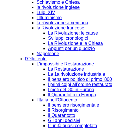
Schiavismo e Chiesa
la rivoluzione inglese
Luigi XIV
l'Illuminismo
la Rivoluzione americana
la Rivoluzione francese
La Rivoluzione: le cause
Sviluppi cronologici
La Rivoluzione e la Chiesa
Appunti per un giudizio
Napoleone
l'Ottocento
L'impossibile Restaurazione
La Restaurazione
La 1a rivoluzione industriale
Il pensiero politico di primo '800
I primi colpi all'ordine restaurato
I moti del '30 in Europa
Il Quarantotto in Europa
l'Italia nell'Ottocento
Il pensiero risorgimentale
Il Risorgimento
Il Quarantotto
Gli anni decisivi
L’unità quasi completata