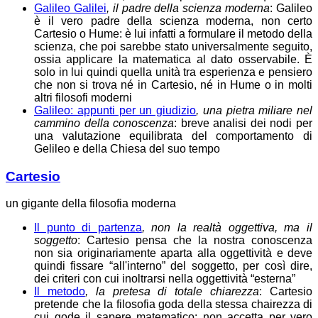
Galileo Galilei
, il padre della scienza moderna
: Galileo
è il vero padre della scienza moderna, non certo
Cartesio o Hume: è lui infatti a formulare il metodo della
scienza, che poi sarebbe stato universalmente seguito,
ossia applicare la matematica al dato osservabile. È
solo in lui quindi quella unità tra esperienza e pensiero
che non si trova né in Cartesio, né in Hume o in molti
altri filosofi moderni
Galileo: appunti per un giudizio
, una pietra miliare nel
cammino della conoscenza
: breve analisi dei nodi per
una valutazione equilibrata del comportamento di
Gelileo e della Chiesa del suo tempo
Cartesio
un gigante della filosofia moderna
Il punto di partenza
, non la realtà oggettiva, ma il
soggetto
: Cartesio pensa che la nostra conoscenza
non sia originariamente aparta alla oggettività e deve
quindi fissare “all'interno” del soggetto, per così dire,
dei criteri con cui inoltrarsi nella oggettività “esterna”
Il metodo
, la pretesa di totale chiarezza
: Cartesio
pretende che la filosofia goda della stessa chairezza di
cui gode il sapere matematico: non accetta per vero