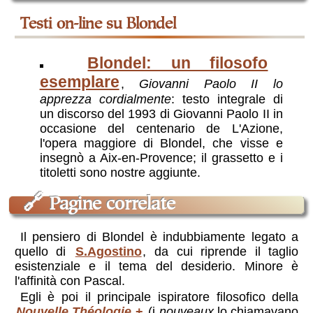
testi on-line su Blondel
Blondel: un filosofo
esemplare
,
Giovanni Paolo II lo
apprezza cordialmente
: testo integrale di
un discorso del 1993 di Giovanni Paolo II in
occasione del centenario de L'Azione,
l'opera maggiore di Blondel, che visse e
insegnò a Aix-en-Provence; il grassetto e i
titoletti sono nostre aggiunte.
🔗
Pagine correlate
Il pensiero di Blondel è indubbiamente legato a
quello di
S.Agostino
, da cui riprende il taglio
esistenziale e il tema del desiderio. Minore è
l'affinità con Pascal.
Egli è poi il principale ispiratore filosofico della
Nouvelle Théologie
(i
nouveaux
lo chiamavano