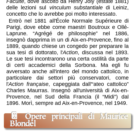
Faculté
, dove ascoltò da Henry Joly (estate 1881)
delle lezioni sul
vinculum substantiale
di Leiniz,
concetto che lo avrebbe poi molto interessato.
Entrò nel 1881 all'École Normale Supérieure di
Parigi, dove ebbe come maestri Boutroux e Ollé-
Laprune. “Agrégé de philosophie” nel 1886,
insegnò dapprima in un di Aix-en-Provence, fino al
1889, quando chiese un congedo per preparare la
sua tesi di dottorato, l'
Action
, discussa nel 1893.
Le sue tesi incontrarono una certa ostilità da parte
di certi accademici della Sorbona. Ma egli fu
avversato anche all'intero del mondo cattolico, in
particolare dai settori più conservatori, come
l'
Action française
, capeggiata dall'“ateo cattolico”
Charles Maurras. Insegnò all'università di Aix-en-
Provence, nel Sud della Francia (il “Midi”) dal
1896. Morì, sempre ad Aix-en-Provence, nel 1949.
📔
Opere principali di Maurice
Blondel