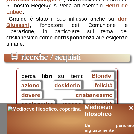
«il nostro Hegel»): si veda ad esempio
Henri de
Lubac
.
Grande è stato il suo influsso anche su
don
Giussani
, fondatore dei Comunione e
Liberazione, in particolare sul tema del
cristianesimo come
corrispondenza
alle esigenze
umane.
🛒
ricerche / acquisti
cerca
libri
sui temi:
Blondel
azione
desiderio
felicità
dovere
cristianesimo
apologetica
umano
umanità
×
Medioevo
filosofico
modernità
filosofia
islam
civiltà
storia
classici
esami
Un pensiero
ingiustamente
esame di stato
tesina
tesi