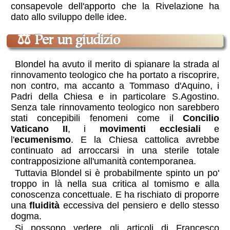
consapevole dell'apporto che la Rivelazione ha
dato allo sviluppo delle idee.
⚖
Per un giudizio
Blondel ha avuto il merito di spianare la strada al
rinnovamento teologico che ha portato a riscoprire,
non contro, ma accanto a Tommaso d'Aquino, i
Padri della Chiesa e in particolare S.Agostino.
Senza tale rinnovamento teologico non sarebbero
stati concepibili fenomeni come il
Concilio
Vaticano II
, i
movimenti ecclesiali
e
l'
ecumenismo
. E la Chiesa cattolica avrebbe
continuato ad arroccarsi in una sterile totale
contrapposizione all'umanità contemporanea.
Tuttavia Blondel si è probabilmente spinto un po'
troppo in là nella sua critica al tomismo e alla
conoscenza concettuale. E ha rischiato di proporre
una
fluidità
eccessiva del pensiero e dello stesso
dogma.
Si possono vedere gli articoli di Francesco