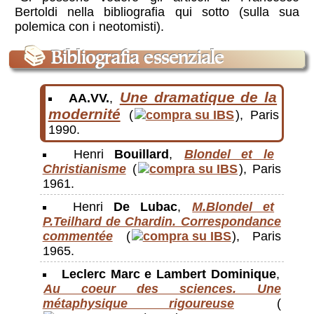
Bertoldi nella bibliografia qui sotto (sulla sua
polemica con i neotomisti).
📚
Bibliografia essenziale
Une dramatique de la
AA.VV.
,
modernité
(
), Paris
1990.
Henri
Bouillard
,
Blondel et le
Christianisme
(
), Paris
1961.
Henri
De Lubac
,
M.Blondel et
P.Teilhard de Chardin. Correspondance
commentée
(
), Paris
1965.
Leclerc Marc e Lambert Dominique
,
Au coeur des sciences. Une
métaphysique rigoureuse
(