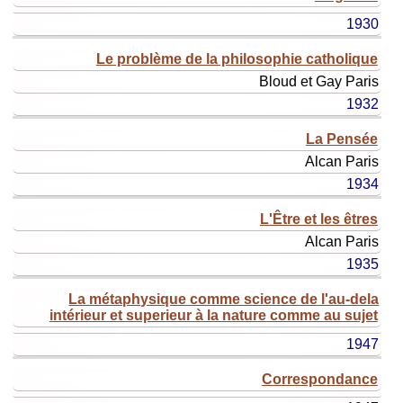
1930
Le problème de la philosophie catholique
Bloud et Gay
Paris
1932
La Pensée
Alcan
Paris
1934
L'Être et les êtres
Alcan
Paris
1935
La métaphysique comme science de l'au-dela
intérieur et superieur à la nature comme au sujet
1947
Correspondance