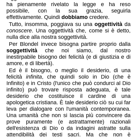
ha pienamente rivelato la legge e ha reso
possibile, con la sua grazia, seguirla
effettivamente. Quindi
dobbiamo
credere.
Tutto, insomma, poggiava su una
oggettività
da
conoscere
. Una oggettività che, come si è detto,
nulla dice alla nostra soggettività.
Per Blondel invece bisogna partire proprio dalla
soggettività
che noi siamo, dal nostro
inestirpabile bisogno dei felicità (e di giustizia e di
amore, e di libertà).
Ed è il bisogno, o meglio il desiderio, di una
felicità
infinita
, che quindi solo in Dio (che è
Infinito) e in Cristo (l'unico che può condurci al Dio
infinito) può trovare risposta adeguata, è tale
desiderio che costituisce il cardine di una
apologetica cristiana. È tale desiderio ciò su cui far
leva per dialogare con l'umanità contemporanea.
Una umanità che non si lascia più convincere da
prove puramente (e astrattamente) razionali
dell'esistenza di Dio o da indagini astratte sulla
attendibilità dei testi sacri. Ma che non è