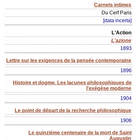
titolo
Carnets intimes
originale
Du Cerf
Paris
titolo
[data incerta]
ital.
(o
L'Action
edizione)
L'azione
anno
1893
Lettre sur les exigences de la pensée contemporaine
1896
Histoire et dogme. Les lacunes philosophiques de
l'exégèse moderne
1904
Le point de départ de la recherche philosophique
1906
Le quinzième centenaire de la mort de Saint
Augustin