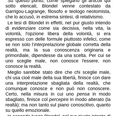
Su questo punto, come spiegano gli articoli qui
sotto elencati, Blondel venne contestato da
Garrigou-Lagrange, filosofo e teologo neotomista,
che lo accusò, in estrema sintesi, di relativismo.
Le tesi di Blondel in effetti, nel pur giusto intendo
di evidenziare come sia decisiva, nella vita, la
volontà, l'opzione libera della volontà, si era
espresso con delle formule piuttosto infelici, come
se non solo l'
interpretazione
globale corretta della
realtà, ma la sua conoscenza originaria e
primordiale, dipendesse da una scelta. Per cui se
uno sceglie male, non conosce l'essere, non
conosce la realtà.
Meglio sarebbe stato dire che chi sceglie male,
chi usa cioè male della sua libertà, finisce con dare
una interpretazione sbagliata della realtà, che
comunque conosce e non può non conoscere.
Certo, nella misura in cui uno
pensa
in modo
sbagliato, finisce col
percepire
in modo alterato (la
realtà): ma non tanto sul piano conoscitivo, quanto
su quello emozionale.