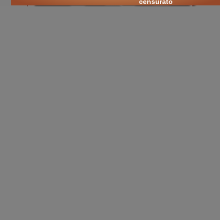
censurato
ricerca
cultura
libri on-line
Maurice Blondel
.
cultura nuova
::
cultura cristiana
::
intellectualia
::
cara Belta'
::
eTexts
::