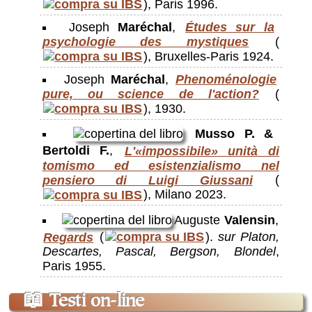
), Paris 1996.
Joseph
Maréchal
,
Études sur la
psychologie des mystiques
(
), Bruxelles-Paris 1924.
Joseph
Maréchal
,
Phenoménologie
pure, ou science de l'action?
(
), 1930.
Musso P. &
Bertoldi F.
,
L'«impossibile» unità di
tomismo ed esistenzialismo nel
pensiero di Luigi Giussani
(
), Milano 2023.
Auguste
Valensin
,
Regards
(
).
sur Platon,
Descartes, Pascal, Bergson, Blondel
,
Paris 1955.
📖
Testi on-line