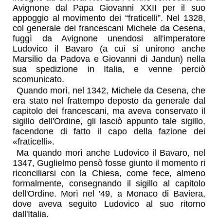
Avignone dal Papa Giovanni XXII per il suo
appoggio al movimento dei “fraticelli”. Nel 1328,
col generale dei francescani Michele da Cesena,
fuggì da Avignone unendosi all'imperatore
Ludovico il Bavaro (a cui si unirono anche
Marsilio da Padova e Giovanni di Jandun) nella
sua spedizione in Italia, e venne perciò
scomunicato.
Quando morì, nel 1342, Michele da Cesena, che
era stato nel frattempo deposto da generale dal
capitolo dei francescani, ma aveva conservato il
sigillo dell'Ordine, gli lasciò appunto tale sigillo,
facendone di fatto il capo della fazione dei
fraticelli
.
Ma quando morì anche Ludovico il Bavaro, nel
1347, Guglielmo pensò fosse giunto il momento ri
riconciliarsi con la Chiesa, come fece, almeno
formalmente, consegnando il sigillo al capitolo
dell'Ordine. Morì nel '49, a Monaco di Baviera,
dove aveva seguito Ludovico al suo ritorno
dall'Italia.