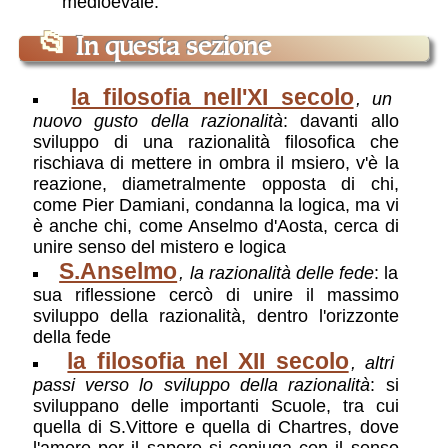
medioevale.
📂
In questa sezione
la filosofia nell'XI secolo
, un
nuovo gusto della razionalità
: davanti allo
sviluppo di una razionalità filosofica che
rischiava di mettere in ombra il msiero, v'è la
reazione, diametralmente opposta di chi,
come Pier Damiani, condanna la logica, ma vi
è anche chi, come Anselmo d'Aosta, cerca di
unire senso del mistero e logica
S.Anselmo
, la razionalità delle fede
: la
sua riflessione cercò di unire il massimo
sviluppo della razionalità, dentro l'orizzonte
della fede
la filosofia nel XII secolo
, altri
passi verso lo sviluppo della razionalità
: si
sviluppano delle importanti Scuole, tra cui
quella di S.Vittore e quella di Chartres, dove
l'amore per il sapere si coniuga con il senso