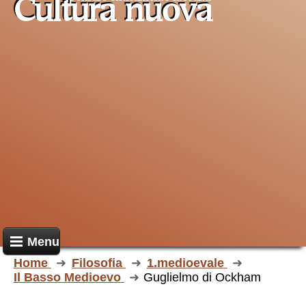
Cultura nuova
Menu
Home
Filosofia
1.medioevale
Il Basso Medioevo
Guglielmo di Ockham