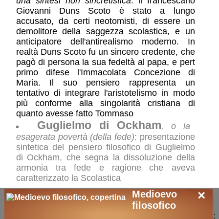
una sintesi non sincretistica
: il francescano
Giovanni Duns Scoto è stato a lungo
accusato, da certi neotomisti, di essere un
demolitore della saggezza scolastica, e un
anticipatore dell'antirealismo moderno. In
realtà Duns Scoto fu un sincero credente, che
pagò di persona la sua fedeltà al papa, e pert
primo difese l'Immacolata Concezione di
Maria. Il suo pensiero rappresenta un
tentativo di integrare l'aristotelismo in modo
più conforme alla singolarità cristiana di
quanto avesse fatto Tommaso
Guglielmo di Ockham
, o la
esagerata povertà (della fede)
: presentazione
sintetica del pensiero filosofico di Guglielmo
di Ockham, che segna la dissoluzione della
armonia tra fede e ragione che aveva
caratterizzato la Scolastica
×
Medioevo
🛒
ricerche / acquisti
filosofico
;