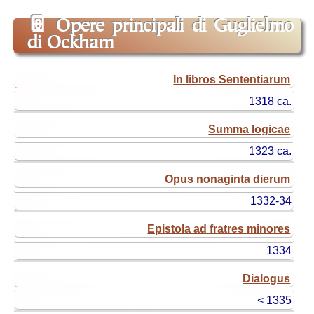
📔
Opere principali di Guglielmo
di Ockham
titolo
In libros Sententiarum
originale
1318 ca.
titolo
ital.
Summa logicae
(o
1323 ca.
edizione)
anno
Opus nonaginta dierum
1332-34
Epistola ad fratres minores
1334
Dialogus
< 1335