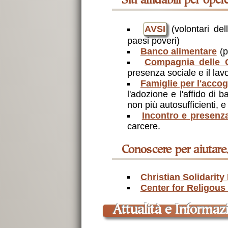
Siti affidabili per ope
AVSI
(volontari dell
paesi poveri)
Banco alimentare
(p
Compagnia delle 
presenza sociale e il lav
Famiglie per l'accog
l'adozione e l'affido di b
non più autosufficienti, e 
Incontro e presenz
carcere.
conoscere per aiutare.
Christian Solidarity 
Center for Religou
Attualità e Informa