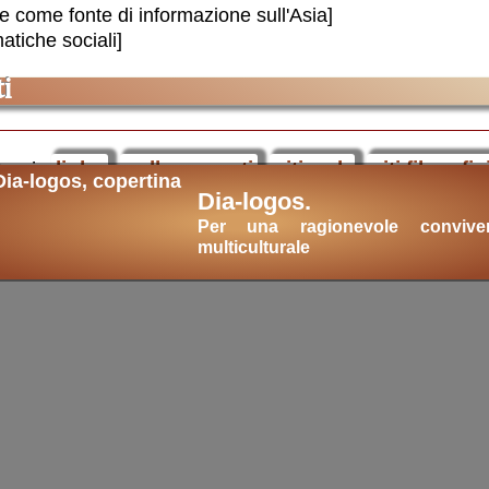
e come fonte di informazione sull'Asia]
atiche sociali]
i
temi:
links
collegamenti
siti web
siti filosofic
Dia-logos.
am
civiltà
storia
classici
esami
esame di 
Per una ragionevole convive
cultura
libri on-line
Links consigliati
.
multiculturale