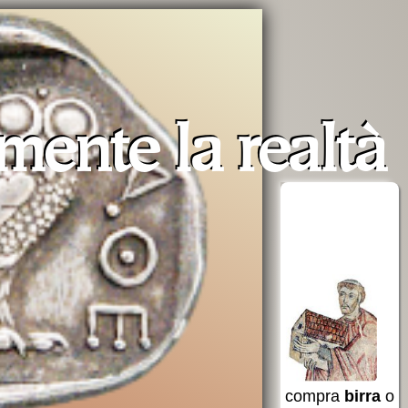
amente la
realtà
erra
Opera San
aiuta AVSI
Francesco
to a
per i poveri
e non
Santa
compra
birra
o