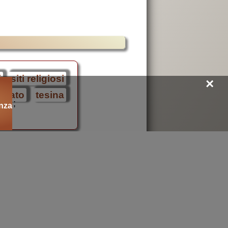
i
siti religiosi
×
stato
tesina
;
nza