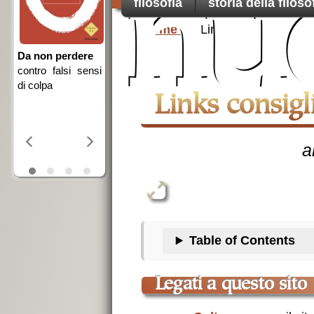
nu
filosofia
storia della filoso
della democrazia
Home
Links
e
nsi
una ingiusta
dimenticanza
Links consigl
Table of Contents
legati a questo sito