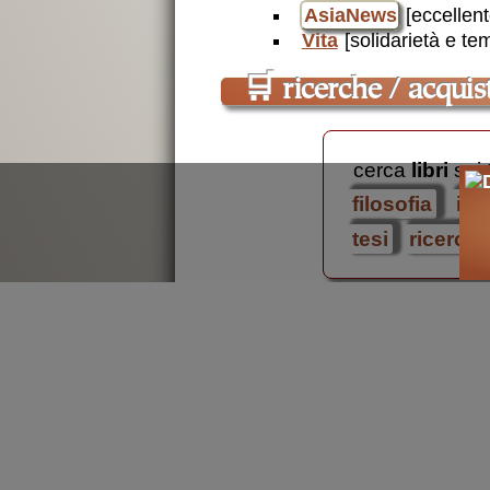
AsiaNews
[eccellent
Vita
[solidarietà e tem
🛒
ricerche / acquist
cerca
libri
sui 
filosofia
isl
tesi
ricerca