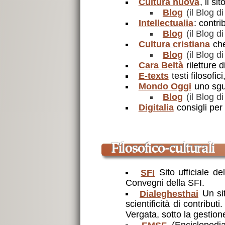
Cultura nuova
, il si
Blog
(il Blog d
Intellectualia
: contrib
Blog
(il Blog di
Cultura cristiana
che
Blog
(il Blog di
Cara Beltà
riletture d
E-texts
testi filosofici
Mondo Oggi
uno sgua
Blog
(il Blog d
Digitalia
consigli per 
Filosofico-culturali
SFI
Sito ufficiale de
Convegni della SFI.
Dialeghesthai
Un si
scientificità di contribut
Vergata, sotto la gestion