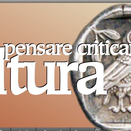
pensare critic
ltura
Pro T
Sancta
un aiu
cristiani 
di Terra 