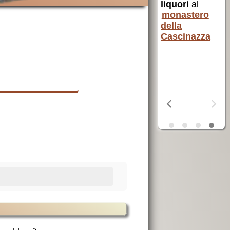
AVSI
aiuta chi
liquori
al
è in difficoltà
monastero
in tutto il
della
erra
mondo
Cascinazza
a
OSF
aiuta i
poveri