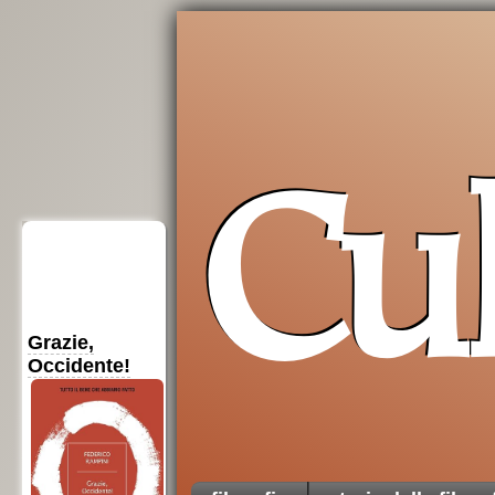
Cu
Insostituibile
Introduzione
Medioevo
democrazia
alla
filosofia
filosofico
per chi parte da
le
ottime
ragioni
zero