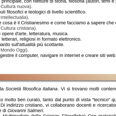
to principale, con riletture di storia, filosofia (autori, temi 
i Cultura nuova).
uti filosofici e teologici di livello scientifico.
 Intellectualia).
 cosa è il Cristianesimo e come facciamo a sapere che 
 Cultura cristiana).
i opere d'arte, letteratura, musica.
, letterari, religiosi in formato elettronico.
rdo sull'attualità più scottante.
i Mondo Oggi).
gestire il computer, navigare in internet e creare siti web
lla
Società filosofica italiana
. Vi si trovano molti contenut
to molto ben curato, tanto dal punto di vista "tecnico" q
i. Di indirizzo cristiano, vi collaborano docenti e ricercator
e di
Giovanni Salmeri
.