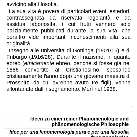
avvicinò alla filosofia.
La sua vita è povera di particolari eventi esteriori,
contrassegnata da riservata regolarità e da
assidua laboriosità, i cui frutti vennero solo
parzialmente pubblicati durante la sua vita, che
peraltro vide importanti riconoscimenti alla sua
originalità.
Insegnò alle università di Gottinga (1901/15) e di
Friburgo (1916/28). Durante il nazismo, in quanto
ebreo (
etnicamente
ebreo, benché si fosse già nel
1886 convertito al Cristianesimo, sposando
cristianamente l'anno dopo una giovane maestra di
Prossnitz, da cui avrebbe avuto tre figli), venne
allontanato dall'insegnamento. Morì nel 1938.
📔
Opere principali di Husserl
titolo
Ideen zu einer reiner Phänomenologie und
originale
phänomenologische Philosophie
Idee per una fenomenologia pura e per una filosofia
titolo