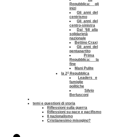
Repubblica: gli
inizi
Gli anni del
centrismo
Gli anni del
centro-sinistra
Dal ’68 alla
solidarietà
nazionale
Bettino Craxi
Gli anni del
pentapartito
Prima
Repubblica: la
fine
Mani Pulite
a
la 2
Repubblica
Leaders e
famiglie
politiche
Silvio
Berlusconi
temi e questioni di storia
Riflessioni sulla guerra
Riflessioni su pace e pacifismo
Il nazionalismo
Cristianesimo misogino?