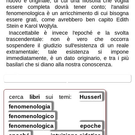
nuovo e originale, di cui una filosofia che voglia
essere completa dovrà tener conto; l'analisi
fenomenologica è un arricchimento di cui bisogna
essere grati, come avrebbero ben capito Edith
Stein e Karol Wojtyla.
Inaccettabile è invece l'epoché e la svolta
trascendentale: non è vero che occorra
sospendere il giudizio sull'esistenza di un reale
extramentale; tale esistenza si impone
immediatamente, è un dato originario, e tra i più
basilari che si diano alla nostra conoscenza.
🛒
ricerche / acquisti
cerca
libri
sui temi:
Husserl
fenomenologia
fenomenologico
fenomenologica
epoche