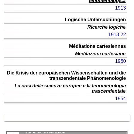
fenomenologica
ital.
1913
(o
edizione)
Logische Untersuchungen
anno
Ricerche logiche
1913-22
Méditations cartesiennes
Meditazioni cartesiane
1950
Die Krisis der europäischen Wissenschaften und die
transzendentale Phänomenologie
La crisi delle scienze europee e la fenomenologia
trascendentale
1954
tornare “alle cose”
anche Cezanne guardava alle cose, nella loro
stabilita' essenziale