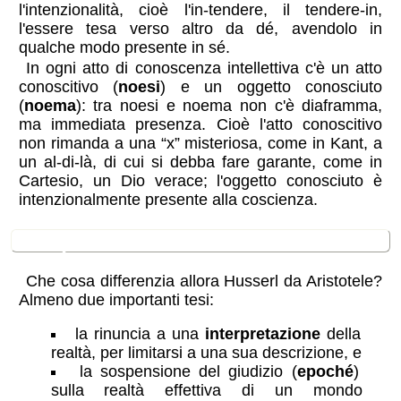
l'intenzionalità, cioè l'in-tendere, il tendere-in,
l'essere tesa verso altro da dé, avendolo in
qualche modo presente in sé.
In ogni atto di conoscenza intellettiva c'è un atto
conoscitivo (
noesi
) e un oggetto conosciuto
(
noema
): tra noesi e noema non c'è diaframma,
ma immediata presenza. Cioè l'atto conoscitivo
non rimanda a una “x” misteriosa, come in Kant, a
un al-di-là, di cui si debba fare garante, come in
Cartesio, un Dio verace; l'oggetto conosciuto è
intenzionalmente presente alla coscienza.
l'
epoché
Che cosa differenzia allora Husserl da Aristotele?
Almeno due importanti tesi:
la rinuncia a una
interpretazione
della
realtà, per limitarsi a una sua descrizione, e
la sospensione del giudizio (
epoché
)
sulla realtà effettiva di un mondo