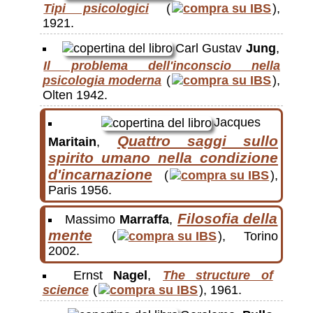
Tipi psicologici
(
),
1921.
Carl Gustav
Jung
,
Il problema dell'inconscio nella
psicologia moderna
(
),
Olten 1942.
Jacques
Quattro saggi sullo
Maritain
,
spirito umano nella condizione
d'incarnazione
(
),
Paris 1956.
Filosofia della
Massimo
Marraffa
,
mente
(
), Torino
2002.
Ernst
Nagel
,
The structure of
science
(
), 1961.