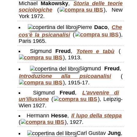
Michael
Makowsky
,
Storia delle teorie
sociologiche
(
), New
York 1972.
Pierre
Daco
,
Che
cos'è la psicanalisi
(
),
Paris 1965.
Sigmund
Freud
,
Totem e tabù
(
), 1913.
Sigmund
Freud
,
Introduzione alla psicoanalisi
(
), 1915-17.
Sigmund
Freud
,
L'avvenire di
un'illusione
(
), Leipzig-
Wien 1927.
Hermann
Hesse
,
Il lupo della steppa
(
), 1927.
Carl Gustav
Jung
,