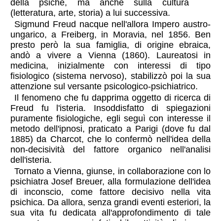
della psiche, ma anche sulla cultura
(letteratura, arte, storia) a lui successiva.
Sigmund Freud nacque nell'allora Impero austro-
ungarico, a Freiberg, in Moravia, nel 1856. Ben
presto però la sua famiglia, di origine ebraica,
andò a vivere a Vienna (1860). Laureatosi in
medicina, inizialmente con interessi di tipo
fisiologico (sistema nervoso), stabilizzò poi la sua
attenzione sul versante psicologico-psichiatrico.
Il fenomeno che fu dapprima oggetto di ricerca di
Freud fu l'isteria. Insoddisfatto di spiegazioni
puramente fisiologiche, egli seguì con interesse il
metodo dell'ipnosi, praticato a Parigi (dove fu dal
1885) da Charcot, che lo confermò nell'idea della
non-decisività del fattore organico nell'analisi
dell'isteria.
Tornato a Vienna, giunse, in collaborazione con lo
psichiatra Josef Breuer, alla formulazione dell'idea
di inconscio, come fattore decisivo nella vita
psichica. Da allora, senza grandi eventi esteriori, la
sua vita fu dedicata all'approfondimento di tale