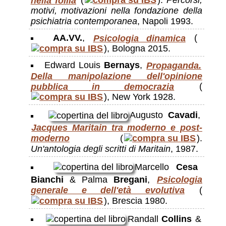
nella follia
(
).
Percorsi,
motivi, motivazioni nella fondazione della
psichiatria contemporanea
, Napoli 1993.
AA.VV.
,
Psicologia dinamica
(
), Bologna 2015.
Edward Louis
Bernays
,
Propaganda.
Della manipolazione dell'opinione
pubblica in democrazia
(
), New York 1928.
Augusto
Cavadi
,
Jacques Maritain tra moderno e post-
moderno
(
).
Un'antologia degli scritti di Maritain
, 1987.
Marcello
Cesa
Bianchi
& Palma
Bregani
,
Psicologia
generale e dell'età evolutiva
(
), Brescia 1980.
Randall
Collins
&