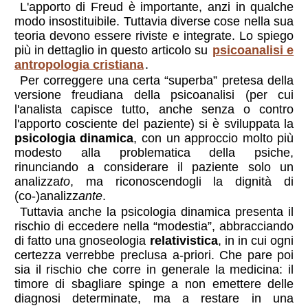
L'apporto di Freud è importante, anzi in qualche
modo insostituibile. Tuttavia diverse cose nella sua
teoria devono essere riviste e integrate. Lo spiego
più in dettaglio in questo articolo su
psicoanalisi e
antropologia cristiana
.
Per correggere una certa “superba” pretesa della
versione freudiana della psicoanalisi (per cui
l'analista capisce tutto, anche senza o contro
l'apporto cosciente del paziente) si è sviluppata la
psicologia dinamica
, con un approccio molto più
modesto alla problematica della psiche,
rinunciando a considerare il paziente solo un
analizza
to
, ma riconoscendogli la dignità di
(co-)analizz
ante
.
Tuttavia anche la psicologia dinamica presenta il
rischio di eccedere nella “modestia”, abbracciando
di fatto una gnoseologia
relativistica
, in in cui ogni
certezza verrebbe preclusa a-priori. Che pare poi
sia il rischio che corre in generale la medicina: il
timore di sbagliare spinge a non emettere delle
diagnosi determinate, ma a restare in una