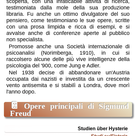
scoperta, con una infaticabile attività di ricerca,
testimoniata dalla mole della sua produzione
libraria. Fu anche un ottimo divulgatore del suo
pensiero, come testimoniano le sue opere, scritte
con una prosa limpida e ricca di esempi, e si
avvalse anche di conferenze aperte al pubblico
non specialista.
Promosse anche una Società internazionale di
psicoanalisi (Norimberga, 1910), in cui si
raccolsero alcune delle più vive intelligenze della
psicologia del '900, come Jung e Adler.
Nel 1938 decise di abbandonare un'Austria
occupata dai nazisti e investita da un crescente
vento antisemita e si stabilì a Londra, dove morì
l'anno dopo.
📔
Opere principali di Sigmund
Freud
titolo
Studien über Hysterie
originale