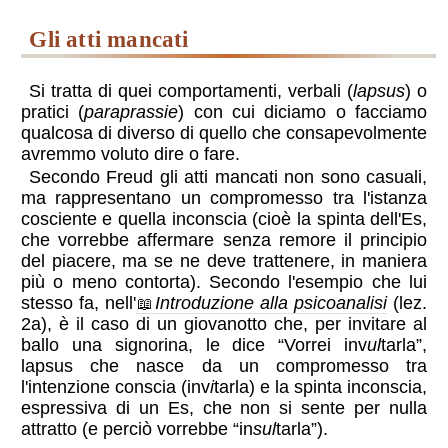
gli atti mancati
Si tratta di quei comportamenti, verbali (
lapsus
) o
pratici (
paraprassie
) con cui diciamo o facciamo
qualcosa di diverso di quello che consapevolmente
avremmo voluto dire o fare.
Secondo Freud gli atti mancati non sono casuali,
ma rappresentano un compromesso tra l'istanza
cosciente e quella inconscia (cioè la spinta dell'Es,
che vorrebbe affermare senza remore il principio
del piacere, ma se ne deve trattenere, in maniera
più o meno contorta). Secondo l'esempio che lui
stesso fa, nell'
Introduzione alla psicoanalisi
(lez.
2a), è il caso di un giovanotto che, per invitare al
ballo una signorina, le dice “Vorrei inv
ul
tarla”,
lapsus che nasce da un compromesso tra
l'intenzione conscia (inv
i
tarla) e la spinta inconscia,
espressiva di un Es, che non si sente per nulla
attratto (e perciò vorrebbe “in
sul
tarla”).