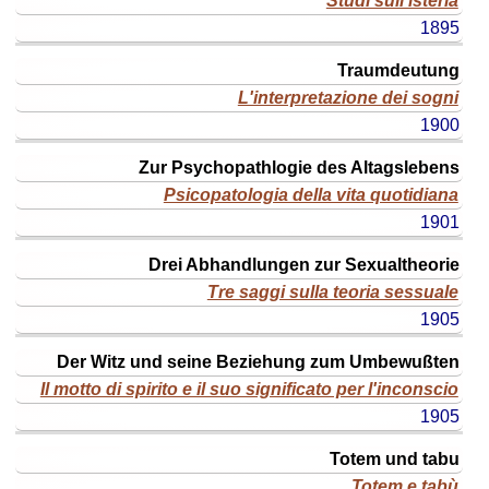
Studi sull'isteria
titolo
1895
ital.
(o
Traumdeutung
edizione)
L'interpretazione dei sogni
anno
1900
Zur Psychopathlogie des Altagslebens
Psicopatologia della vita quotidiana
1901
Drei Abhandlungen zur Sexualtheorie
Tre saggi sulla teoria sessuale
1905
Der Witz und seine Beziehung zum Umbewußten
Il motto di spirito e il suo significato per l'inconscio
1905
Totem und tabu
Totem e tabù