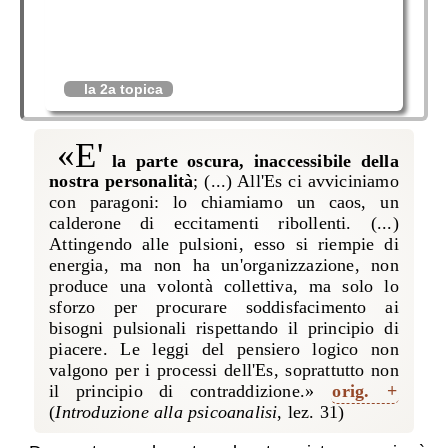
la 2a topica
«E'
la parte oscura, inaccessibile della
nostra personalità
; (...) All'Es ci avviciniamo
con paragoni: lo chiamiamo un caos, un
calderone di eccitamenti ribollenti. (...)
Attingendo alle pulsioni, esso si riempie di
energia, ma non ha un'organizzazione, non
produce una volontà collettiva, ma solo lo
sforzo per procurare soddisfacimento ai
bisogni pulsionali rispettando il principio di
piacere. Le leggi del pensiero logico non
valgono per i processi dell'Es, soprattutto non
il principio di contraddizione.»
orig.
(
Introduzione alla psicoanalisi
, lez. 31
)