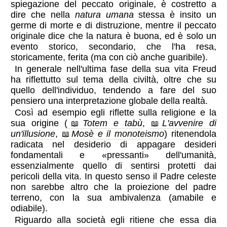
spiegazione del peccato originale, è costretto a
dire che nella
natura umana
stessa è insito un
germe di morte e di distruzione, mentre il peccato
originale dice che la natura è buona, ed è solo un
evento storico, secondario, che l'ha resa,
storicamente, ferita (ma con ciò anche guaribile).
In generale nell'ultima fase della sua vita Freud
ha riflettutto sul tema della civiltà, oltre che su
quello dell'individuo, tendendo a fare del suo
pensiero una interpretazione globale della realtà.
Così ad esempio egli riflette sulla religione e la
sua origine (
Totem e tabù
,
L'avvenire di
un'illusione
,
Mosè e il monoteismo
) ritenendola
radicata nel desiderio di appagare desideri
fondamentali e
pressanti
dell'umanità,
essenzialmente quello di sentirsi protetti dai
pericoli della vita. In questo senso il Padre celeste
non sarebbe altro che la proiezione del padre
terreno, con la sua ambivalenza (amabile e
odiabile).
Riguardo alla società egli ritiene che essa dia