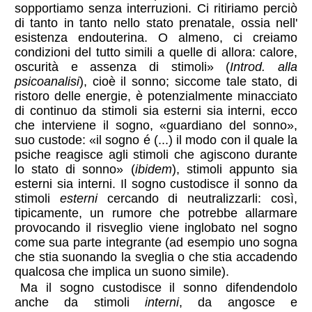
sopportiamo senza interruzioni. Ci ritiriamo perciò
di tanto in tanto nello stato prenatale, ossia nell'
esistenza endouterina. O almeno, ci creiamo
condizioni del tutto simili a quelle di allora: calore,
oscurità e assenza di stimoli
(
Introd. alla
psicoanalisi
), cioè il sonno; siccome tale stato, di
ristoro delle energie, è potenzialmente minacciato
di continuo da stimoli sia esterni sia interni, ecco
che interviene il sogno,
guardiano del sonno
,
suo custode:
il sogno é (...) il modo con il quale la
psiche reagisce agli stimoli che agiscono durante
lo stato di sonno
(
ibidem
), stimoli appunto sia
esterni sia interni. Il sogno custodisce il sonno da
stimoli
esterni
cercando di neutralizzarli: così,
tipicamente, un rumore che potrebbe allarmare
provocando il risveglio viene inglobato nel sogno
come sua parte integrante (ad esempio uno sogna
che stia suonando la sveglia o che stia accadendo
qualcosa che implica un suono simile).
Ma il sogno custodisce il sonno difendendolo
anche da stimoli
interni
, da angosce e