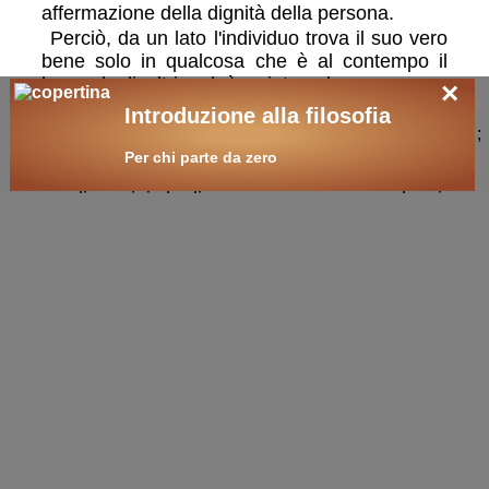
affermazione della dignità della persona.
Perciò, da un lato l'individuo trova il suo vero
bene solo in qualcosa che è al contempo il
bene degli altri, ed è spinto ad avere come
×
orizzonte il mondo; dall'altro lo stato è
Introduzione alla filosofia
relativizzato: non ogni legge positiva è giusta,
;
né lo è qualsiasi decisione delle istituzioni
Per chi parte da zero
statali: essendo fatti da uomini, anche gli stati,
se gli uomini che li compongono sono malvagi,
possono diventare delle bande di furfanti.
🛒
ricerche / acquisti
cerca
libri
sui temi:
Cristianesimo
filosofia
storia della filosofia
filosofia
islam
civiltà
storia
classici
esami
esame di stato
tesina