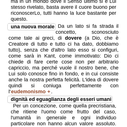
ma in un mondo dove il Senso ultimo si è Lui
stesso rivelato, basta avere il cuore buono per
riconoscerLo, tutti hanno la luce bastante per
questo.
Da un lato si fa strada il
una nuova morale
concetto, sconosciuto
come tale ai greci, di
dovere
(a Dio, che è
Creatore di tutto e tutto ci ha dato, dobbiamo
tutto), senza che d'altro lato esso si configuri,
come sarà in Kant, come immotivato: Dio ci
chiede di fare certe cose non per arbitrario
capriccio, ma perché vuole il nostro bene, che
Lui solo conosce fino in fondo, e in cui consiste
anche la nostra perfetta felicità. L'idea di dovere
quindi si coniuga perfettamente con
l'
eudemonismo
.
dignità ed eguaglianza degli esseri umani
Per un concezione, come quella precristiana,
che ritiene l'uomo come frutto del caso,
l'umanità in generale e ogni individuo
particolare non hanno alcun valore assoluto.