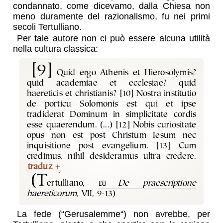
condannato, come dicevamo, dalla Chiesa non
meno duramente del razionalismo, fu nei primi
secoli Tertulliano.
Per tale autore non ci può essere alcuna utilità
nella cultura classica:
[9]
Quid ergo Athenis et Hierosolymis?
quid academiae et ecclesiae? quid
haereticis et christianis? [10] Nostra institutio
de porticu Solomonis est qui et ipse
tradiderat Dominum in simplicitate cordis
esse quaerendum. (...) [12] Nobis curiositate
opus non est post Christum Iesum nec
inquisitione post evangelium. [13] Cum
credimus, nihil desideramus ultra credere.
traduz
(T
ertulliano,
De praescriptione
haereticorum
, VII, 9-13)
La fede (“Gerusalemme“) non avrebbe, per