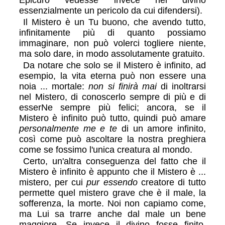
Epicuro vedesse invece nel divino
essenzialmente un pericolo da cui difendersi).
Il Mistero è un Tu buono, che avendo tutto,
infinitamente più di quanto possiamo
immaginare, non può volerci togliere niente,
ma solo dare, in modo assolutamente gratuito.
Da notare che solo se il Mistero è infinito, ad
esempio, la vita eterna può non essere una
noia ... mortale:
non si finirà mai
di inoltrarsi
nel Mistero, di conoscerlo sempre di più e di
esserNe sempre più felici; ancora, se il
Mistero è infinito può tutto, quindi può amare
personalmente me e te
di un amore infinito,
così come può ascoltare la nostra preghiera
come se fossimo l'unica creatura al mondo.
Certo, un'altra conseguenza del fatto che il
Mistero è infinito è appunto che il Mistero è ...
mistero, per cui
pur essendo
creatore di tutto
permette quel mistero grave che è il male, la
sofferenza, la morte. Noi non capiamo come,
ma Lui sa trarre anche dal male un bene
maggiore. Se invece il divino fosse finito,