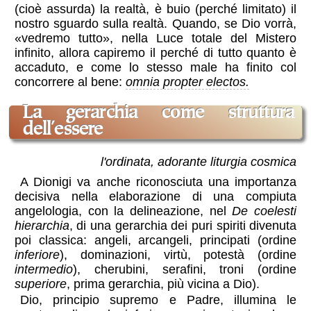
(cioè assurda) la realtà, è buio (perché limitato) il
nostro sguardo sulla realtà. Quando, se Dio vorrà,
vedremo tutto
, nella Luce totale del Mistero
infinito, allora capiremo il perché di tutto quanto è
accaduto, e come lo stesso male ha finito col
concorrere al bene:
omnia propter electos.
la gerarchia come struttura
dell'essere
l'ordinata, adorante liturgia cosmica
A Dionigi va anche riconosciuta una importanza
decisiva nella elaborazione di una compiuta
angelologia, con la delineazione, nel
De coelesti
hierarchia
, di una gerarchia dei puri spiriti divenuta
poi classica: angeli, arcangeli, principati (ordine
inferiore
), dominazioni, virtù, potestà (ordine
intermedio
), cherubini, serafini, troni (ordine
superiore
, prima gerarchia, più vicina a Dio).
Dio, principio supremo e Padre, illumina le