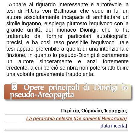
Appare al riguardo interessante e autorevole la
tesi di H.Urs von Balthasar che vede in lui un
autore assolutamente incapace di architettare un
simile inganno, e spiega piuttosto l'equivoco con la
grande umiltà del monaco Dionigi, che lo ha
trattenuto dal fornire particolari autobiografici
precisi, e ha così reso possibile l'equivoco. Tale
tesi appare preferibile a quella di una intenzionale
finzione, in quanto lo pseudo-Dionigi è certamente
un autore sinceramente e anzi fortemente
credente, a cui perciò sembra non potersi attribuire
una volontà gravemente fraudolenta.
📔
Opere principali di Dionigi lo
pseudo-Areopagita
titolo
Περὶ τῆς Οὐρανίας Ἱεραρχίας
originale
La gerarchia celeste (De coelesti Hierarchia)
titolo
[data incerta]
ital.