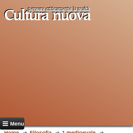
pensare criticamente la
realtà
Cultura nuova
Menu
Home
Filosofia
1.medioevale