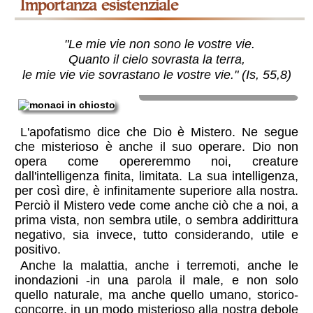
importanza esistenziale
"Le mie vie non sono le vostre vie.
Quanto il cielo sovrasta la terra,
le mie vie vie sovrastano le vostre vie." (Is, 55,8)
Il senso del mistero genera
umiltà e silenzio:
L'apofatismo dice che Dio è Mistero. Ne segue
che misterioso è anche il suo operare. Dio non
opera come opereremmo noi, creature
dall'intelligenza finita, limitata. La sua intelligenza,
per così dire, è infinitamente superiore alla nostra.
Perciò il Mistero vede come anche ciò che a noi, a
prima vista, non sembra utile, o sembra addirittura
negativo, sia invece, tutto considerando, utile e
positivo.
Anche la malattia, anche i terremoti, anche le
inondazioni -in una parola il male, e non solo
quello naturale, ma anche quello umano, storico-
concorre, in un modo misterioso alla nostra debole