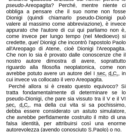
pseudo
-Areopagita? Perché, mentre niente ci
obbliga a pensare che il suo nome non fosse
Dionigi (quindi chiamarlo pseudo-Dionigi può
valere al massimo come abbreviazione), è invece
appurato che l'autore di cui qui parliamo non è,
come invece per lungo tempo (nel Medioevo) si
credette,
quel
Dionigi che incontrò l'apostolo Paolo
all'Areopago di Atene, cioè Dionigi l'Areopagita.
Che non lo sia è provato dalle conoscenze che il
nostro autore dimostra di avere, soprattutto
riguardo alla filosofia neoplatonica, come non
avrebbe potuto avere un autore del I
sec.
d.C.
, in
cui invece va collocato il
vero
Areopagita.
Perché allora si è creato questo equivoco? Si
tratta fondamentalmente di determinare se lo
pseudo-Dionigi, che pare sia vissuto tra il V e il VI
sec.
d.C.
, ma della cui vita si sa pochissimo,
debba essere considerato un astuto simulatore,
che avrebbe perfidamente costruito il mito di una
falsa identità, per attribuirsi così una enorme
autorevolezza (avendo conosciuto S.Paolo) o no.