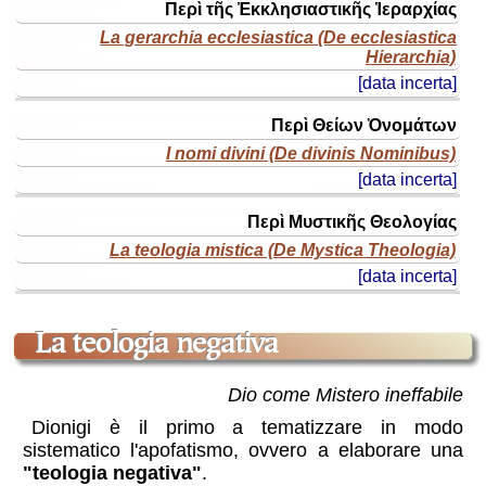
(o
Περὶ τῆς Ἐκκλησιαστικῆς Ἱεραρχίας
edizione)
La gerarchia ecclesiastica (De ecclesiastica
Hierarchia)
anno
[data incerta]
Περὶ Θείων Ὀνομάτων
I nomi divini (De divinis Nominibus)
[data incerta]
Περὶ Μυστικῆς Θεολογίας
La teologia mistica (De Mystica Theologia)
[data incerta]
la teologia negativa
Dio come Mistero ineffabile
luce che irrompe
Dionigi è il primo a tematizzare in modo
nelle tenebre:
sistematico l'apofatismo, ovvero a elaborare una
come la nostra
"teologia negativa"
.
attuale