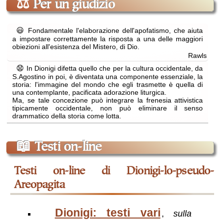
⚖
Per un giudizio
😃
Fondamentale l'elaborazione dell'apofatismo, che aiuta
a impostare correttamente la risposta a una delle maggiori
obiezioni all'esistenza del Mistero, di Dio.
Rawls
😧
In Dionigi difetta quello che per la cultura occidentale, da
S.Agostino in poi, è diventata una componente essenziale, la
storia: l'immagine del mondo che egli trasmette è quella di
una contemplante, pacificata adorazione liturgica.
Ma, se tale concezione può integrare la frenesia attivistica
tipicamente occidentale, non può eliminare il senso
drammatico della storia come lotta.
📖
Testi on-line
testi on-line di Dionigi-lo-pseudo-
Areopagita
Dionigi: testi vari
,
sulla