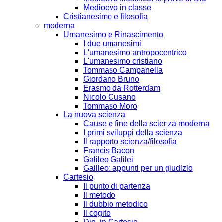
Medioevo in classe
Cristianesimo e filosofia
moderna
Umanesimo e Rinascimento
I due umanesimi
L'umanesimo antropocentrico
L'umanesimo cristiano
Tommaso Campanella
Giordano Bruno
Erasmo da Rotterdam
Nicolo Cusano
Tommaso Moro
La nuova scienza
Cause e fine della scienza moderna
I primi sviluppi della scienza
Il rapporto scienza/filosofia
Francis Bacon
Galileo Galilei
Galileo: appunti per un giudizio
Cartesio
Il punto di partenza
Il metodo
Il dubbio metodico
Il cogito
Dio, in Cartesio