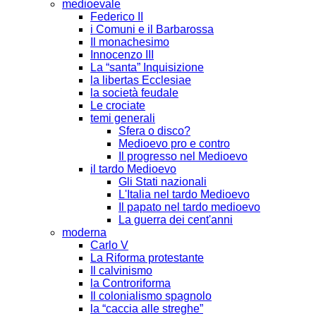
medioevale
Federico II
i Comuni e il Barbarossa
Il monachesimo
Innocenzo III
La “santa” Inquisizione
la libertas Ecclesiae
la società feudale
Le crociate
temi generali
Sfera o disco?
Medioevo pro e contro
Il progresso nel Medioevo
il tardo Medioevo
Gli Stati nazionali
L'Italia nel tardo Medioevo
Il papato nel tardo medioevo
La guerra dei cent'anni
moderna
Carlo V
La Riforma protestante
Il calvinismo
la Controriforma
Il colonialismo spagnolo
la “caccia alle streghe”