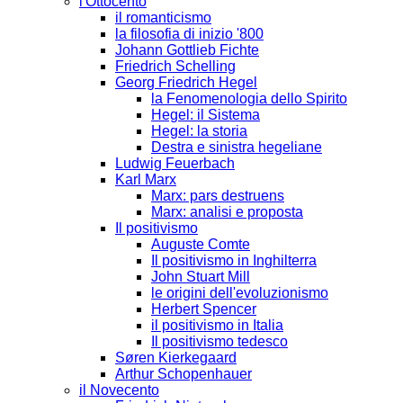
l'Ottocento
il romanticismo
la filosofia di inizio '800
Johann Gottlieb Fichte
Friedrich Schelling
Georg Friedrich Hegel
la Fenomenologia dello Spirito
Hegel: il Sistema
Hegel: la storia
Destra e sinistra hegeliane
Ludwig Feuerbach
Karl Marx
Marx: pars destruens
Marx: analisi e proposta
Il positivismo
Auguste Comte
Il positivismo in Inghilterra
John Stuart Mill
le origini dell'evoluzionismo
Herbert Spencer
il positivismo in Italia
Il positivismo tedesco
Søren Kierkegaard
Arthur Schopenhauer
il Novecento