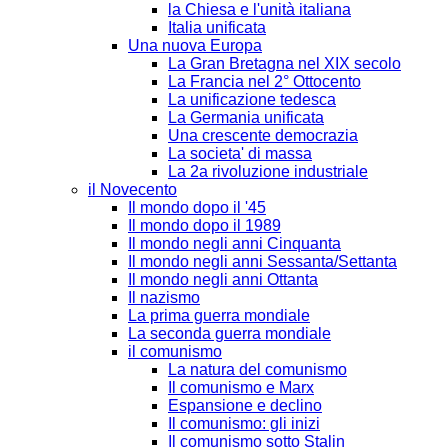
la Chiesa e l'unità italiana
Italia unificata
Una nuova Europa
La Gran Bretagna nel XIX secolo
La Francia nel 2° Ottocento
La unificazione tedesca
La Germania unificata
Una crescente democrazia
La societa' di massa
La 2a rivoluzione industriale
il Novecento
Il mondo dopo il '45
Il mondo dopo il 1989
Il mondo negli anni Cinquanta
Il mondo negli anni Sessanta/Settanta
Il mondo negli anni Ottanta
Il nazismo
La prima guerra mondiale
La seconda guerra mondiale
il comunismo
La natura del comunismo
Il comunismo e Marx
Espansione e declino
Il comunismo: gli inizi
Il comunismo sotto Stalin