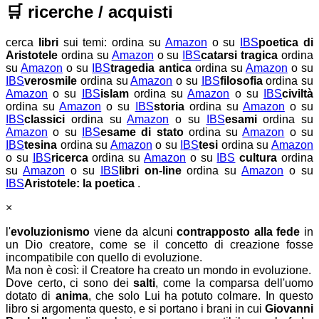
🛒
ricerche / acquisti
cerca
libri
sui temi:
ordina su
Amazon
o su
IBS
poetica di
Aristotele
ordina su
Amazon
o su
IBS
catarsi tragica
ordina
su
Amazon
o su
IBS
tragedia antica
ordina su
Amazon
o su
IBS
verosmile
ordina su
Amazon
o su
IBS
filosofia
ordina su
Amazon
o su
IBS
islam
ordina su
Amazon
o su
IBS
civiltà
ordina su
Amazon
o su
IBS
storia
ordina su
Amazon
o su
IBS
classici
ordina su
Amazon
o su
IBS
esami
ordina su
Amazon
o su
IBS
esame di stato
ordina su
Amazon
o su
IBS
tesina
ordina su
Amazon
o su
IBS
tesi
ordina su
Amazon
o su
IBS
ricerca
ordina su
Amazon
o su
IBS
cultura
ordina
su
Amazon
o su
IBS
libri on-line
ordina su
Amazon
o su
IBS
Aristotele: la poetica
.
×
l'
evoluzionismo
viene da alcuni
contrapposto alla fede
in
un Dio creatore, come se il concetto di creazione fosse
incompatibile con quello di evoluzione.
Ma non è così: il Creatore ha creato un mondo in evoluzione.
Dove certo, ci sono dei
salti
, come la comparsa dell'uomo
dotato di
anima
, che solo Lui ha potuto colmare. In questo
libro si argomenta questo, e si portano i brani in cui
Giovanni