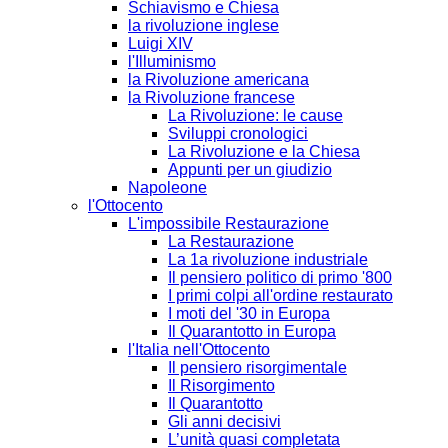
Schiavismo e Chiesa
la rivoluzione inglese
Luigi XIV
l'Illuminismo
la Rivoluzione americana
la Rivoluzione francese
La Rivoluzione: le cause
Sviluppi cronologici
La Rivoluzione e la Chiesa
Appunti per un giudizio
Napoleone
l'Ottocento
L'impossibile Restaurazione
La Restaurazione
La 1a rivoluzione industriale
Il pensiero politico di primo '800
I primi colpi all'ordine restaurato
I moti del '30 in Europa
Il Quarantotto in Europa
l'Italia nell'Ottocento
Il pensiero risorgimentale
Il Risorgimento
Il Quarantotto
Gli anni decisivi
L’unità quasi completata