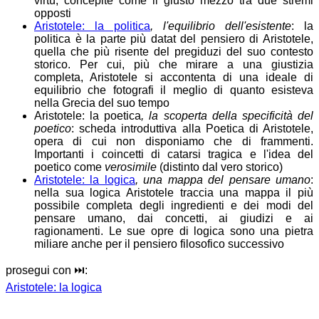
virtù, concepite come il giusto mezzo tra due stremi
opposti
Aristotele: la politica
, l'equilibrio dell'esistente
: la
politica è la parte più datat del pensiero di Aristotele,
quella che più risente del pregiduzi del suo contesto
storico. Per cui, più che mirare a una giustizia
completa, Aristotele si accontenta di una ideale di
equilibrio che fotografi il meglio di quanto esisteva
nella Grecia del suo tempo
Aristotele: la poetica
, la scoperta della specificità del
poetico
: scheda introduttiva alla Poetica di Aristotele,
opera di cui non disponiamo che di frammenti.
Importanti i coincetti di catarsi tragica e l'idea del
poetico come
verosimile
(distinto dal vero storico)
Aristotele: la logica
, una mappa del pensare umano
:
nella sua logica Aristotele traccia una mappa il più
possibile completa degli ingredienti e dei modi del
pensare umano, dai concetti, ai giudizi e ai
ragionamenti. Le sue opre di logica sono una pietra
miliare anche per il pensiero filosofico successivo
prosegui con ⏭️:
Aristotele: la logica