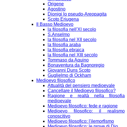
Origene
Agostino
Dionigi lo pseudo-Areopagita
Scoto Eriugena
Il Basso Medioevo
la filosofia nell'XI secolo
S.Anselmo
la filosofia nel XII secolo
la filosofia araba
la filosofia ebraica
la filosofia nel XIII secolo
Tommaso da Aquino
Bonaventura da Bagnoregio
Giovanni Duns Scoto
Guglielmo di Ockham
Medioevo filosofico
Attualità del pensiero medioevale
Cancellare il Medioevo filosofico?
Ragione e realtà nella filosofia
medioevale
Medioevo filosofico: fede e ragione
Medioevo filosofico: il realismo
conoscitivo
Medioevo filosofico: l'ilemorfismo
Medioevo filosofico: le prove di Dio