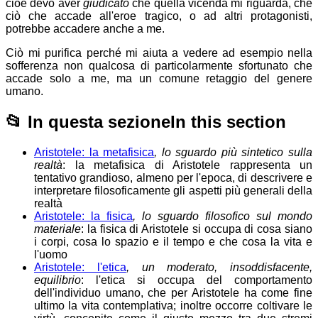
cioè devo aver
giudicato
che quella vicenda mi riguarda, che
ciò che accade all'eroe tragico, o ad altri protagonisti,
potrebbe accadere anche a me.
Ciò mi purifica perché mi aiuta a vedere ad esempio nella
sofferenza non qualcosa di particolarmente sfortunato che
accade solo a me, ma un comune retaggio del genere
umano.
📂
In questa sezione
In this section
Aristotele: la metafisica
, lo sguardo più sintetico sulla
realtà
: la metafisica di Aristotele rappresenta un
tentativo grandioso, almeno per l'epoca, di descrivere e
interpretare filosoficamente gli aspetti più generali della
realtà
Aristotele: la fisica
, lo sguardo filosofico sul mondo
materiale
: la fisica di Aristotele si occupa di cosa siano
i corpi, cosa lo spazio e il tempo e che cosa la vita e
l'uomo
Aristotele: l'etica
, un moderato, insoddisfacente,
equilibrio
: l'etica si occupa del comportamento
dell'individuo umano, che per Aristotele ha come fine
ultimo la vita contemplativa; inoltre occorre coltivare le