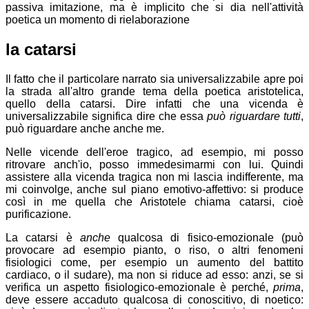
passiva imitazione, ma è implicito che si dia nell'attività
poetica un momento di rielaborazione
la catarsi
Il fatto che il particolare narrato sia universalizzabile apre poi
la strada all'altro grande tema della poetica aristotelica,
quello della catarsi. Dire infatti che una vicenda è
universalizzabile significa dire che essa
può riguardare tutti
,
può riguardare anche anche me.
Nelle vicende dell'eroe tragico, ad esempio, mi posso
ritrovare anch'io, posso immedesimarmi con lui. Quindi
assistere alla vicenda tragica non mi lascia indifferente, ma
mi coinvolge, anche sul piano emotivo-affettivo: si produce
così in me quella che Aristotele chiama catarsi, cioè
purificazione.
La catarsi è
anche
qualcosa di fisico-emozionale (può
provocare ad esempio pianto, o riso, o altri fenomeni
fisiologici come, per esempio un aumento del battito
cardiaco, o il sudare), ma non si riduce ad esso: anzi, se si
verifica un aspetto fisiologico-emozionale è perché,
prima
,
deve essere accaduto qualcosa di conoscitivo, di noetico: