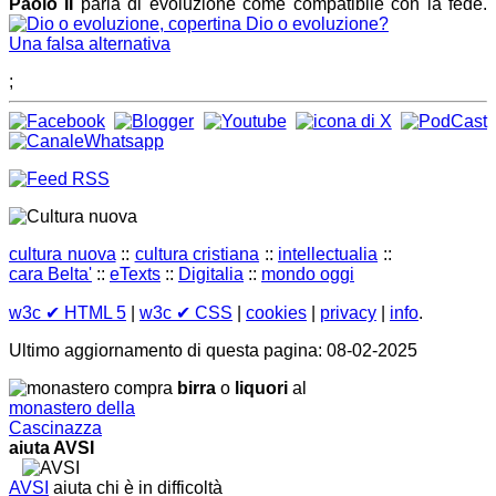
Paolo II
parla di evoluzione come compatibile con la fede.
Dio o evoluzione?
Una falsa alternativa
;
cultura nuova
::
cultura cristiana
::
intellectualia
::
cara Belta'
::
eTexts
::
Digitalia
::
mondo oggi
w3c
✔ HTML 5
|
w3c
✔ CSS
|
cookies
|
privacy
|
info
.
Ultimo aggiornamento di questa pagina: 08-02-2025
compra
birra
o
liquori
al
monastero della
Cascinazza
aiuta AVSI
AVSI
aiuta chi è in difficoltà