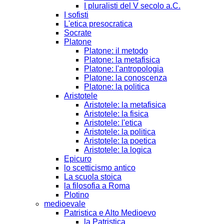
I pluralisti del V secolo a.C.
I sofisti
L'etica presocratica
Socrate
Platone
Platone: il metodo
Platone: la metafisica
Platone: l'antropologia
Platone: la conoscenza
Platone: la politica
Aristotele
Aristotele: la metafisica
Aristotele: la fisica
Aristotele: l'etica
Aristotele: la politica
Aristotele: la poetica
Aristotele: la logica
Epicuro
lo scetticismo antico
La scuola stoica
la filosofia a Roma
Plotino
medioevale
Patristica e Alto Medioevo
la Patristica