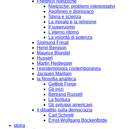
Friedrich Nietzsche
Nietzsche: problemi interpretativi
Apollineo e dionisiaco
Storia e scienza
La morale e la religione
Il superuomo
L'eterno ritorno
La volontà di potenza
Sigmund Freud
Henri Bergson
Maurice Blondel
Husserl
Martin Heidegger
l'epistemologia contemporanea
Jacques Maritain
la filosofia analitica
Gottlob Frege
Gli inizi
Bertrand Russell
La fioritura
Gli sviluppi americani
il dibattito sulla democrazia
Carl Schmitt
Ernst-Wolfgang Böckenförde
storia