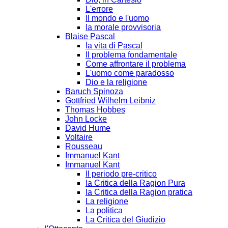
L'errore
Il mondo e l'uomo
la morale provvisoria
Blaise Pascal
la vita di Pascal
Il problema fondamentale
Come affrontare il problema
L'uomo come paradosso
Dio e la religione
Baruch Spinoza
Gottfried Wilhelm Leibniz
Thomas Hobbes
John Locke
David Hume
Voltaire
Rousseau
Immanuel Kant
Immanuel Kant
Il periodo pre-critico
la Critica della Ragion Pura
la Critica della Ragion pratica
La religione
La politica
La Critica del Giudizio