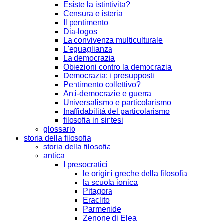
Esiste la istintivita?
Censura e isteria
Il pentimento
Dia-logos
La convivenza multiculturale
L'eguaglianza
La democrazia
Obiezioni contro la democrazia
Democrazia: i presupposti
Pentimento collettivo?
Anti-democrazie e guerra
Universalismo e particolarismo
Inaffidabilità del particolarismo
filosofia in sintesi
glossario
storia della filosofia
storia della filosofia
antica
I presocratici
le origini greche della filosofia
la scuola ionica
Pitagora
Eraclito
Parmenide
Zenone di Elea