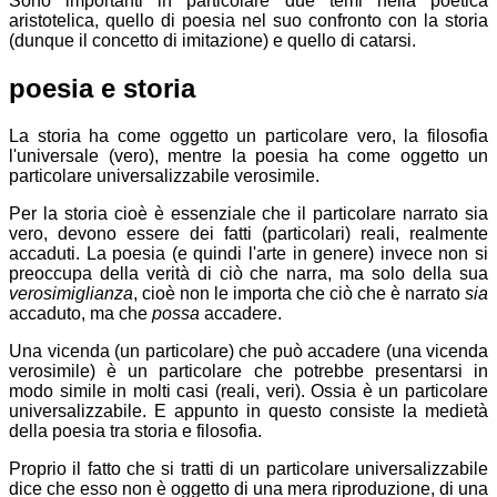
Sono importanti in particolare due temi nella poetica
aristotelica, quello di poesia nel suo confronto con la storia
(dunque il concetto di imitazione) e quello di catarsi.
poesia e storia
La storia ha come oggetto un particolare vero, la filosofia
l'universale (vero), mentre la poesia ha come oggetto un
particolare universalizzabile verosimile.
Per la storia cioè è essenziale che il particolare narrato sia
vero, devono essere dei fatti (particolari) reali, realmente
accaduti. La poesia (e quindi l'arte in genere) invece non si
preoccupa della verità di ciò che narra, ma solo della sua
verosimiglianza
, cioè non le importa che ciò che è narrato
sia
accaduto, ma che
possa
accadere.
Una vicenda (un particolare) che può accadere (una vicenda
verosimile) è un particolare che potrebbe presentarsi in
modo simile in molti casi (reali, veri). Ossia è un particolare
universalizzabile. E appunto in questo consiste la medietà
della poesia tra storia e filosofia.
Proprio il fatto che si tratti di un particolare universalizzabile
dice che esso non è oggetto di una mera riproduzione, di una