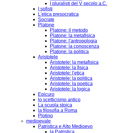
I pluralisti del V secolo a.C.
I sofisti
L'etica presocratica
Socrate
Platone
Platone: il metodo
Platone: la metafisica
Platone: l'antropologia
Platone: la conoscenza
Platone: la politica
Aristotele
Aristotele: la metafisica
Aristotele: la fisica
Aristotele: l'etica
Aristotele: la politica
Aristotele: la poetica
Aristotele: la logica
Epicuro
lo scetticismo antico
La scuola stoica
la filosofia a Roma
Plotino
medioevale
Patristica e Alto Medioevo
la Patristica