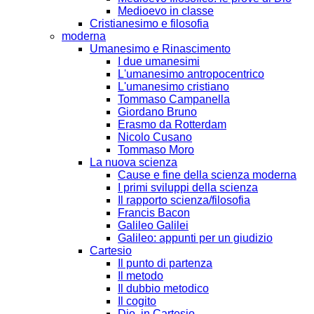
Medioevo in classe
Cristianesimo e filosofia
moderna
Umanesimo e Rinascimento
I due umanesimi
L'umanesimo antropocentrico
L'umanesimo cristiano
Tommaso Campanella
Giordano Bruno
Erasmo da Rotterdam
Nicolo Cusano
Tommaso Moro
La nuova scienza
Cause e fine della scienza moderna
I primi sviluppi della scienza
Il rapporto scienza/filosofia
Francis Bacon
Galileo Galilei
Galileo: appunti per un giudizio
Cartesio
Il punto di partenza
Il metodo
Il dubbio metodico
Il cogito
Dio, in Cartesio