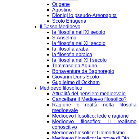
Origene
Agostino
Dionigi lo pseudo-Areopagita
Scoto Eriugena
Il Basso Medioevo
la filosofia nell'XI secolo
S.Anselmo
la filosofia nel XII secolo
la filosofia araba
la filosofia ebraica
la filosofia nel XIII secolo
Tommaso da Aquino
Bonaventura da Bagnoregio
Giovanni Duns Scoto
Guglielmo di Ockham
Medioevo filosofico
Attualità del pensiero medioevale
Cancellare il Medioevo filosofico?
Ragione e realtà nella filosofia
medioevale
Medioevo filosofico: fede e ragione
Medioevo filosofico: il realismo
conoscitivo
Medioevo filosofico: l'ilemorfismo
Medioevo filosofico: le prove di Dio