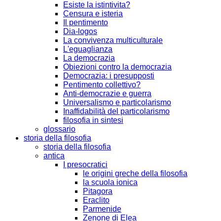
Esiste la istintivita?
Censura e isteria
Il pentimento
Dia-logos
La convivenza multiculturale
L'eguaglianza
La democrazia
Obiezioni contro la democrazia
Democrazia: i presupposti
Pentimento collettivo?
Anti-democrazie e guerra
Universalismo e particolarismo
Inaffidabilità del particolarismo
filosofia in sintesi
glossario
storia della filosofia
storia della filosofia
antica
I presocratici
le origini greche della filosofia
la scuola ionica
Pitagora
Eraclito
Parmenide
Zenone di Elea