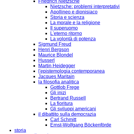
Friedrich Nietzsche
Nietzsche: problemi interpretativi
Apollineo e dionisiaco
Storia e scienza
La morale e la religione
Il superuomo
L'eterno ritorno
La volontà di potenza
Sigmund Freud
Henri Bergson
Maurice Blondel
Husserl
Martin Heidegger
l'epistemologia contemporanea
Jacques Maritain
la filosofia analitica
Gottlob Frege
Gli inizi
Bertrand Russell
La fioritura
Gli sviluppi americani
il dibattito sulla democrazia
Carl Schmitt
Ernst-Wolfgang Böckenförde
storia