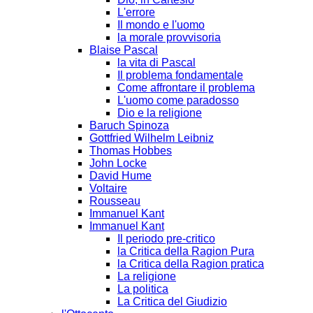
L'errore
Il mondo e l'uomo
la morale provvisoria
Blaise Pascal
la vita di Pascal
Il problema fondamentale
Come affrontare il problema
L'uomo come paradosso
Dio e la religione
Baruch Spinoza
Gottfried Wilhelm Leibniz
Thomas Hobbes
John Locke
David Hume
Voltaire
Rousseau
Immanuel Kant
Immanuel Kant
Il periodo pre-critico
la Critica della Ragion Pura
la Critica della Ragion pratica
La religione
La politica
La Critica del Giudizio