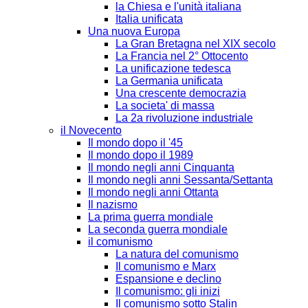
la Chiesa e l'unità italiana
Italia unificata
Una nuova Europa
La Gran Bretagna nel XIX secolo
La Francia nel 2° Ottocento
La unificazione tedesca
La Germania unificata
Una crescente democrazia
La societa' di massa
La 2a rivoluzione industriale
il Novecento
Il mondo dopo il '45
Il mondo dopo il 1989
Il mondo negli anni Cinquanta
Il mondo negli anni Sessanta/Settanta
Il mondo negli anni Ottanta
Il nazismo
La prima guerra mondiale
La seconda guerra mondiale
il comunismo
La natura del comunismo
Il comunismo e Marx
Espansione e declino
Il comunismo: gli inizi
Il comunismo sotto Stalin