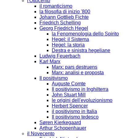
l'Ottocento
il romanticismo
la filosofia di inizio '800
Johann Gottlieb Fichte
Friedrich Schelling
Georg Friedrich Hegel
la Fenomenologia dello Spirito
Hegel: il Sistema
Hegel: la storia
Destra e sinistra hegeliane
Ludwig Feuerbach
Karl Marx
Marx: pars destruens
Marx: analisi e proposta
Il positivismo
Auguste Comte
Il positivismo in Inghilterra
John Stuart Mill
le origini dell'evoluzionismo
Herbert Spencer
il positivismo in Italia
Il positivismo tedesco
Søren Kierkegaard
Arthur Schopenhauer
il Novecento