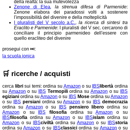
della realtà: la sua mutevolezza
Zenone di Elea
, la strenua difesa di Parmenide
:
Zenone elabora dei paradossi volti a sostenere
l'impossibilità del divenire e della molteplicità
I pluralisti del V secolo a.C.
, la ricerca di sintesi tra
Eraclito e Parmenide
: I pluralisti del V sec. cercarono di
conciliare il principio parmenideo dell'essere con
quello eracliteo del divenire
prosegui con ⏭️:
la scuola ionica
🛒
ricerche / acquisti
cerca
libri
sui temi:
ordina su
Amazon
o su
IBS
libertà
ordina
su
Amazon
o su
IBS
Termopili
ordina su
Amazon
o su
IBS
egiziani
ordina su
Amazon
o su
IBS
Mose
ordina su
Amazon
o su
IBS
persiani
ordina su
Amazon
o su
IBS
democrazia
ordina su
Amazon
o su
IBS
pensiero libero
ordina su
Amazon
o su
IBS
filosofia
ordina su
Amazon
o su
IBS
filosofia
ordina su
Amazon
o su
IBS
islam
ordina su
Amazon
o su
IBS
civiltà
ordina su
Amazon
o su
IBS
storia
ordina su
Amazon
o su
IBS
classici
ordina su
Amazon
o su