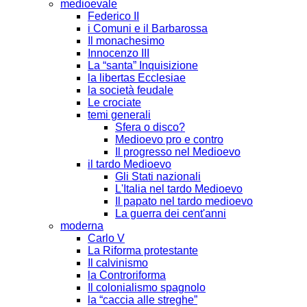
medioevale
Federico II
i Comuni e il Barbarossa
Il monachesimo
Innocenzo III
La “santa” Inquisizione
la libertas Ecclesiae
la società feudale
Le crociate
temi generali
Sfera o disco?
Medioevo pro e contro
Il progresso nel Medioevo
il tardo Medioevo
Gli Stati nazionali
L'Italia nel tardo Medioevo
Il papato nel tardo medioevo
La guerra dei cent'anni
moderna
Carlo V
La Riforma protestante
Il calvinismo
la Controriforma
Il colonialismo spagnolo
la “caccia alle streghe”