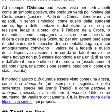
Ad esempio l'
Odissea
può essere vista per certi aspetti
come un simbolo positivo, che prefigura verità poi rivelate dal
Cristianesimo (così molti Padri della Chiesa intendevano vari
episodi, in senso simbolico, come quello delle suadenti
sirene, figura delle tentazioni diaboliche, a cui si può
resistere legati all'albero, che è l'albero della Croce, o
mettendosi, come i compagni di Ulisse, nelle orecchie i tappi
di cera delle parole della Scrittura); per altri aspetti però essa
è indubbiamente lo specchio di una mentalità pagana, in cui
ambiguamente convivono il valore della fedeltà e quello
della dispersiva evasione, e in cui da un lato il nuovo che
viene trovato non può essere ricondotto a una unità di senso
e dall'altro il termine ultimo è il ritorno a un (assolutamente)
già noto (Itaca, una condizione semmai peggiore di come era
stata lasciata).
Il mondo classico può dunque essere visto come una
attesa
,
come una
domanda
(ad esempio di significato della
sofferenza, specie nei grandi Tragici) e come
parziale e
ambigua
(mescolata a molti errori)
risposta.
Utile come
strumento, da vagliare criticamente. Cfr. la breve
storia della
filosofia in sintesi
, qui proposta.