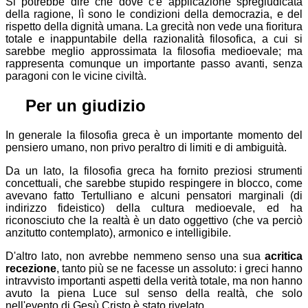
Si potrebbe dire che dove c'è applicazione spregiudicata
della ragione, lì sono le condizioni della democrazia, e del
rispetto della dignità umana. La grecità non vede una fioritura
totale e inappuntabile della razionalità filosofica, a cui si
sarebbe meglio approssimata la filosofia medioevale; ma
rappresenta comunque un importante passo avanti, senza
paragoni con le vicine civiltà.
⚖
Per un giudizio
In generale la filosofia greca è un importante momento del
pensiero umano, non privo peraltro di limiti e di ambiguità.
Da un lato, la filosofia greca ha fornito preziosi strumenti
concettuali, che sarebbe stupido respingere in blocco, come
avevano fatto Tertulliano e alcuni pensatori marginali (di
indirizzo fideistico) della cultura medioevale, ed ha
riconosciuto che la realtà è un dato oggettivo (che va perciò
anzitutto contemplato), armonico e intelligibile.
D'altro lato, non avrebbe nemmeno senso una sua
acritica
recezione
, tanto più se ne facesse un assoluto: i greci hanno
intravvisto importanti aspetti della verità totale, ma non hanno
avuto la piena Luce sul senso della realtà, che solo
nell'evento di Gesù Cristo è stato rivelato.