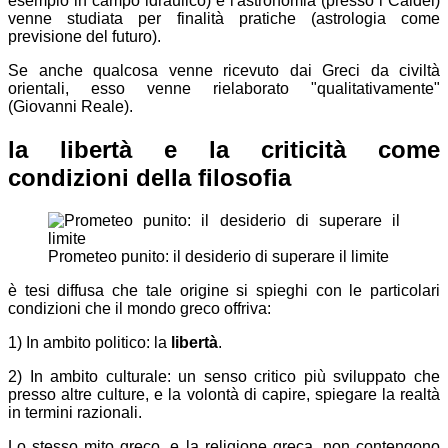
esempio in campo idraulico) e l'astronomia (presso i Caldei)
venne studiata per finalità pratiche (astrologia come
previsione del futuro).
Se anche qualcosa venne ricevuto dai Greci da civiltà
orientali,
esso venne rielaborato "qualitativamente"
(Giovanni Reale).
la libertà e la criticità come
condizioni della filosofia
Prometeo punito: il desiderio di superare il limite
è tesi diffusa che tale origine si spieghi con le particolari
condizioni che il mondo greco offriva:
1) In ambito politico: la
libertà
.
2) In ambito culturale: un senso critico più sviluppato che
presso altre culture, e la volontà di capire, spiegare la realtà
in termini razionali.
Lo stesso mito greco, e la religione greca, non contengono