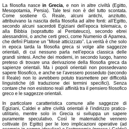
La filosofia nasce
in Grecia
, e non in altre civiltà (Egitto,
Mesopotamia, Persia). Tale tesi non è del tutto scontata.
Come sostiene G. Reale, alcuni antichi, anzitutto,
attribuivano la nascita della filosofia ad altre fonti: all'Egitto,
secondo alcuni sacerdoti Egiziani dell'epoca tolemaica, o
alla Bibbia (soprattutto al Pentateuco), secondo ebrei
alessandrini, o anche certi greci, come Numenio di Apamea,
che definì Platone un "Mosè atticizzato". La verità è che solo
in epoca tarda la filosofia greca si volge alle saggezze
orientali, di cui nessuno parla nell'epoca classica delle
grandi sintesi. Anche dei moderni, in secondo luogo, hanno
preteso di trovare una derivazione della filosofia greca da
sapienze orientali. Ma i popoli orientali non possedevano
sapere filosofico, e anche se l'avessero posseduto (secondo
il Reale) non lo avrebbero potuto trasmettere per difficoltà
linguistiche (di traduzione dei termini specifici). Senza
contare che non esistono reali affinità tra il pensiero filosofico
greco e le saggezze orientali.
In particolare caratteristica comune alle saggezze di
Egiziani, Caldei e altre civiltà orientali è l'indirizzo pratico-
utilitario, mentre solo in Grecia si sviluppa un sapere
puramente speculativo. Così le matematiche vennero
coltivate (in Egitto) per le loro implicazioni operative (ad