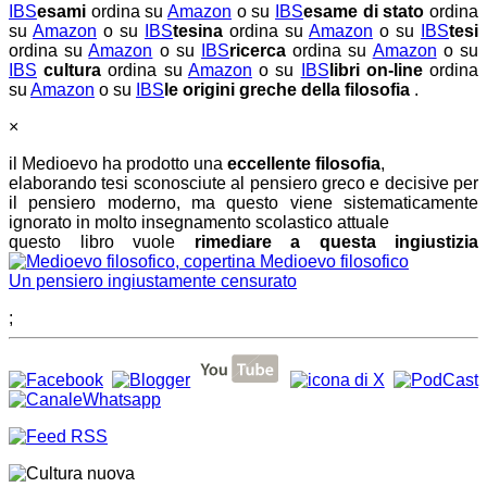
IBS
esami
ordina su
Amazon
o su
IBS
esame di stato
ordina
su
Amazon
o su
IBS
tesina
ordina su
Amazon
o su
IBS
tesi
ordina su
Amazon
o su
IBS
ricerca
ordina su
Amazon
o su
IBS
cultura
ordina su
Amazon
o su
IBS
libri on-line
ordina
su
Amazon
o su
IBS
le origini greche della filosofia
.
×
il Medioevo ha prodotto una
eccellente filosofia
,
elaborando tesi sconosciute al pensiero greco e decisive per
il pensiero moderno, ma questo viene sistematicamente
ignorato in molto insegnamento scolastico attuale
questo libro vuole
rimediare a questa ingiustizia
Medioevo filosofico
Un pensiero ingiustamente censurato
;