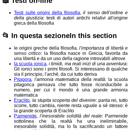
📖
Testi on-line
Testi sulle origini della filosofia
,
il senso dell'ordine e
della giustizia
: testi di autori antichi relativi all'origine
greca della filosofia
📂
In questa sezione
In this section
le origini greche della filosofia
, l'importanza di libertà e
senso critico
: la filosofia nasce in Grecia, favorita da
una libertà e da un uso della ragione introvabili altrove
la scuola ionica
, i timidi, ma reali inizi di una avventura
:
Gli ionici sono i primi filosofi. Si interessano di qualche
sia il principio, l'arché, da cui tutto deriva
Pitagora
, l'armonia matematica della realtà
: la scuola
pitagorica pensava che tutto fosse riconducibile a
numero, per cui il mondo è una grande armonia
matematica
Eraclito
, la stupita scoperta del divenire
: panta rei, tutto
scorre, tutto cambia, niente resta uguale a sé stesso: è
la grande scoperta di Eraclito
Parmenide
, l'inesorabile solidità del reale
: Parmenide
sottolinea che la realtà ha una ineliminabile,
inesorabile solidità, ma lo fa sacrificando un fattore