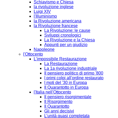
Schiavismo e Chiesa
la rivoluzione inglese
Luigi XIV
l'Illuminismo
la Rivoluzione americana
la Rivoluzione francese
La Rivoluzione: le cause
Sviluppi cronologici
La Rivoluzione e la Chiesa
Appunti per un giudizio
Napoleone
l'Ottocento
L'impossibile Restaurazione
La Restaurazione
La 1a rivoluzione industriale
Il pensiero politico di primo '800
I primi colpi all'ordine restaurato
I moti del '30 in Europa
Il Quarantotto in Europa
l'Italia nell'Ottocento
Il pensiero risorgimentale
Il Risorgimento
Il Quarantotto
Gli anni decisivi
L’unità quasi completata