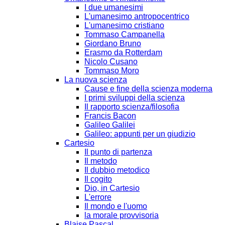
I due umanesimi
L'umanesimo antropocentrico
L'umanesimo cristiano
Tommaso Campanella
Giordano Bruno
Erasmo da Rotterdam
Nicolo Cusano
Tommaso Moro
La nuova scienza
Cause e fine della scienza moderna
I primi sviluppi della scienza
Il rapporto scienza/filosofia
Francis Bacon
Galileo Galilei
Galileo: appunti per un giudizio
Cartesio
Il punto di partenza
Il metodo
Il dubbio metodico
Il cogito
Dio, in Cartesio
L'errore
Il mondo e l'uomo
la morale provvisoria
Blaise Pascal