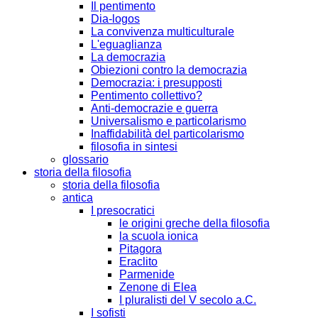
Il pentimento
Dia-logos
La convivenza multiculturale
L'eguaglianza
La democrazia
Obiezioni contro la democrazia
Democrazia: i presupposti
Pentimento collettivo?
Anti-democrazie e guerra
Universalismo e particolarismo
Inaffidabilità del particolarismo
filosofia in sintesi
glossario
storia della filosofia
storia della filosofia
antica
I presocratici
le origini greche della filosofia
la scuola ionica
Pitagora
Eraclito
Parmenide
Zenone di Elea
I pluralisti del V secolo a.C.
I sofisti