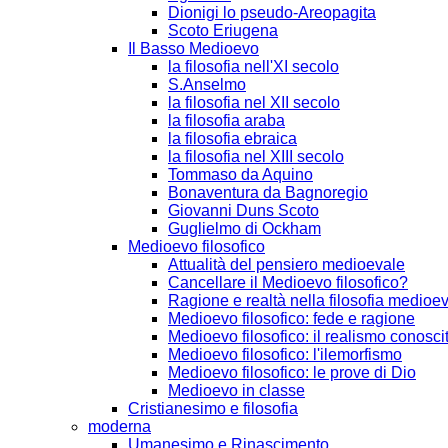
Dionigi lo pseudo-Areopagita
Scoto Eriugena
Il Basso Medioevo
la filosofia nell'XI secolo
S.Anselmo
la filosofia nel XII secolo
la filosofia araba
la filosofia ebraica
la filosofia nel XIII secolo
Tommaso da Aquino
Bonaventura da Bagnoregio
Giovanni Duns Scoto
Guglielmo di Ockham
Medioevo filosofico
Attualità del pensiero medioevale
Cancellare il Medioevo filosofico?
Ragione e realtà nella filosofia medioe
Medioevo filosofico: fede e ragione
Medioevo filosofico: il realismo conosci
Medioevo filosofico: l'ilemorfismo
Medioevo filosofico: le prove di Dio
Medioevo in classe
Cristianesimo e filosofia
moderna
Umanesimo e Rinascimento