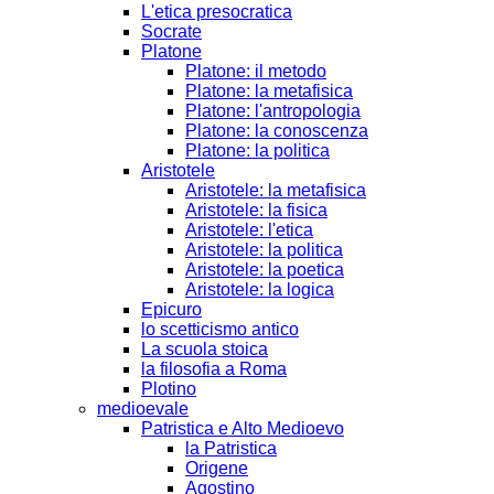
L'etica presocratica
Socrate
Platone
Platone: il metodo
Platone: la metafisica
Platone: l'antropologia
Platone: la conoscenza
Platone: la politica
Aristotele
Aristotele: la metafisica
Aristotele: la fisica
Aristotele: l'etica
Aristotele: la politica
Aristotele: la poetica
Aristotele: la logica
Epicuro
lo scetticismo antico
La scuola stoica
la filosofia a Roma
Plotino
medioevale
Patristica e Alto Medioevo
la Patristica
Origene
Agostino