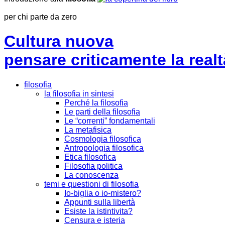
per chi parte da zero
Cultura nuova
pensare criticamente la
realt
filosofia
la filosofia in sintesi
Perché la filosofia
Le parti della filosofia
Le “correnti” fondamentali
La metafisica
Cosmologia filosofica
Antropologia filosofica
Etica filosofica
Filosofia politica
La conoscenza
temi e questioni di filosofia
Io-biglia o io-mistero?
Appunti sulla libertà
Esiste la istintivita?
Censura e isteria