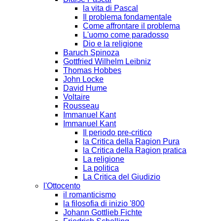
la vita di Pascal
Il problema fondamentale
Come affrontare il problema
L'uomo come paradosso
Dio e la religione
Baruch Spinoza
Gottfried Wilhelm Leibniz
Thomas Hobbes
John Locke
David Hume
Voltaire
Rousseau
Immanuel Kant
Immanuel Kant
Il periodo pre-critico
la Critica della Ragion Pura
la Critica della Ragion pratica
La religione
La politica
La Critica del Giudizio
l'Ottocento
il romanticismo
la filosofia di inizio '800
Johann Gottlieb Fichte