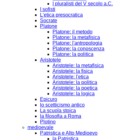
I pluralisti del V secolo a.C.
I sofisti
L'etica presocratica
Socrate
Platone
Platone: il metodo
Platone: la metafisica
Platone: l'antropologia
Platone: la conoscenza
Platone: la politica
Aristotele
Aristotele: la metafisica
Aristotele: la fisica
Aristotele: l'etica
Aristotele: la politica
Aristotele: la poetica
Aristotele: la logica
Epicuro
lo scetticismo antico
La scuola stoica
la filosofia a Roma
Plotino
medioevale
Patristica e Alto Medioevo
la Patristica