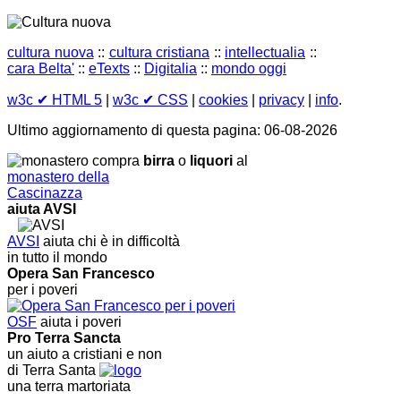
cultura nuova
::
cultura cristiana
::
intellectualia
::
cara Belta'
::
eTexts
::
Digitalia
::
mondo oggi
w3c
✔ HTML 5
|
w3c
✔ CSS
|
cookies
|
privacy
|
info
.
Ultimo aggiornamento di questa pagina: 06-08-2026
compra
birra
o
liquori
al
monastero della
Cascinazza
aiuta AVSI
AVSI
aiuta chi è in difficoltà
in tutto il mondo
Opera San Francesco
per i poveri
OSF
aiuta i poveri
Pro Terra Sancta
un aiuto a cristiani e non
di Terra Santa
una terra martoriata