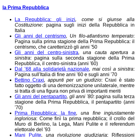
la Prima Repubblica
La Repubblica: gli inizi
, come si giunse alla
Costituzione
: pagina sugli inizi della Repubblica in
Italia
Gli anni del centrismo
, Un filo-atlantismo temperato
:
Pagina sulla prima stagione della Prima Repubblica: il
centrismo, che caretterizzò gli anni '50
Gli anni del centro-sinistra
, una cauta apertura a
sinistra
: pagina sulla seconda stagione della Prima
Repubblica, il centro-sinistra (anni '60)
Dal ’68 alla solidarietà nazionale
, mai così a sinistra
:
Pagina sull'Italia di fine anni '60 e sugli anni '70
Bettino Craxi
, appunti per un giudizio
: Craxi è stato
fatto oggetto di una demonizzazione unilaterale, mentre
si tratta di una figura non priva di importanti meriti
Gli anni del pentapartito
, gli anni '80
: pagina sulla terza
stagione della Prima Repubblica, il pentapartito (anni
'70)
Prima Repubblica: la fine
, una fine ingiustamente
ingloriosa
: Come finì la prima repubblica; il crollo del
Muro di Berlino, la Lega, Mani Pulite e il referendum
elettorale del '93
Mani Pulite
, una rivoluzione giudiziaria
: Riflessioni