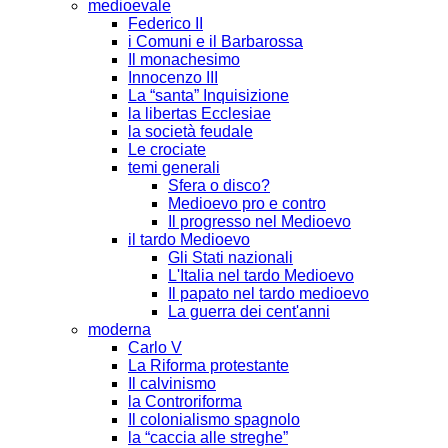
medioevale
Federico II
i Comuni e il Barbarossa
Il monachesimo
Innocenzo III
La “santa” Inquisizione
la libertas Ecclesiae
la società feudale
Le crociate
temi generali
Sfera o disco?
Medioevo pro e contro
Il progresso nel Medioevo
il tardo Medioevo
Gli Stati nazionali
L'Italia nel tardo Medioevo
Il papato nel tardo medioevo
La guerra dei cent'anni
moderna
Carlo V
La Riforma protestante
Il calvinismo
la Controriforma
Il colonialismo spagnolo
la “caccia alle streghe”