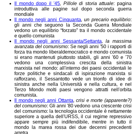
Il mondo dopo il '45
, Pillole di storia attuale
: pagina
introduttiva alle pagine sul dopo seconda guerra
mondiale
Il mondo negli anni Cinquanta
, un precario equilibrio
:
gli anni che seguono la Seconda Guerra Mondiale
vedono un equilibrio “forzato” tra il mondo occidentale
e quello comunista
Il mondo negli anni Sessanta/Settanta
, la massima
avanzata del comunismo
: Se negli anni '50 i rapporti di
forza tra mondo liberaldemocratico e mondo comunista
si erano mantenuti piuttosto stabili, gli anni '60 e '70
vedono una complessiva crescita della sinistra
marxista nel mondo: all'interno dei paesi occidentali le
forze politiche e sindacali di ispirazione marxista si
rafforzano, il Sessantotto vede un trionfo di idee di
sinistra anche nella Università e nella cultura, e nel
Terzo Mondo molti paesi vengono attratti nell'orbita
comunista.
Il mondo negli anni Ottanta
, crisi e morte (apparente?)
del comunismo
: Gli anni '80 vedono una crescente crisi
del comunismo: la tecnologia occidentale è nettamente
superiore a quella dell'URSS, il cui regime repressivo
appare sempre più indifendibile, mentre in tutto il
mondo la marea rossa dei due decenni precedenti
arretra