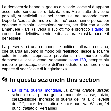
Le democrazie
hanno sì goduto di vittorie, come si è appena
accennato, sui due tipi di totalitarismi. Ma
si tratta di vittorie
parziali, superficiali, sia nel primo sia nel secondo caso.
Dopo la “caduta del muro di Berlino” esse hanno perso, per
egoismo e miopia, l'occasione storica, per dirla con Vittorio
Emanuele Parsi (si veda il suo ottimo e profetico
Titanic
) di
consolidarsi definitivamente, e di assicurare così la pace e il
benessere.
La presenza di una componente politico-culturale cristiana,
che guarda all'uomo in modo più realistico, riesce a scalfire
solo in parte l'approccio prevalente nel mondo delle
democrazie, che diventa, soprattutto
sopo l'89
, sempre più
miope e preoccupato solo dell'immediato, e sempre meno
capace di sacrificio e di lungimiranza.
📂
In questa sezione
In this section
La prima guerra mondiale
, la prima grande strage
:
scheda sulla prima guerra mondiale: cause, inizio,
caratteristiche, ingresso in guerra dell'Italia, gli eventi
del '17, pace democratica e pace punitiva, Wilson, 14
punti, trattato di Versailles