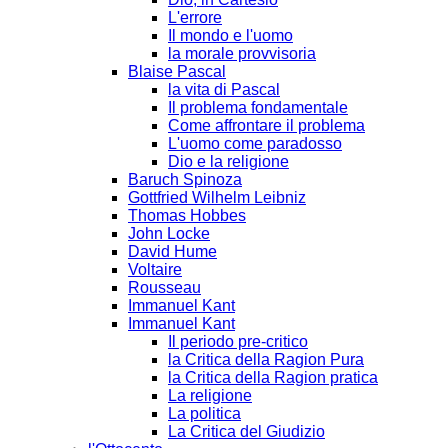
L'errore
Il mondo e l'uomo
la morale provvisoria
Blaise Pascal
la vita di Pascal
Il problema fondamentale
Come affrontare il problema
L'uomo come paradosso
Dio e la religione
Baruch Spinoza
Gottfried Wilhelm Leibniz
Thomas Hobbes
John Locke
David Hume
Voltaire
Rousseau
Immanuel Kant
Immanuel Kant
Il periodo pre-critico
la Critica della Ragion Pura
la Critica della Ragion pratica
La religione
La politica
La Critica del Giudizio