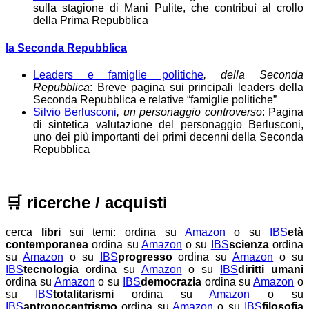
sulla stagione di Mani Pulite, che contribuì al crollo
della Prima Repubblica
la Seconda Repubblica
Leaders e famiglie politiche
, della Seconda
Repubblica
: Breve pagina sui principali leaders della
Seconda Repubblica e relative “famiglie politiche”
Silvio Berlusconi
, un personaggio controverso
: Pagina
di sintetica valutazione del personaggio Berlusconi,
uno dei più importanti dei primi decenni della Seconda
Repubblica
🛒
ricerche / acquisti
cerca
libri
sui temi:
ordina su
Amazon
o su
IBS
età
contemporanea
ordina su
Amazon
o su
IBS
scienza
ordina
su
Amazon
o su
IBS
progresso
ordina su
Amazon
o su
IBS
tecnologia
ordina su
Amazon
o su
IBS
diritti umani
ordina su
Amazon
o su
IBS
democrazia
ordina su
Amazon
o
su
IBS
totalitarismi
ordina su
Amazon
o su
IBS
antropocentrismo
ordina su
Amazon
o su
IBS
filosofia