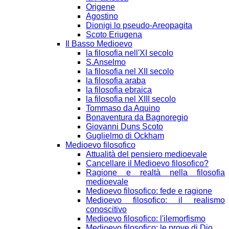
Origene
Agostino
Dionigi lo pseudo-Areopagita
Scoto Eriugena
Il Basso Medioevo
la filosofia nell'XI secolo
S.Anselmo
la filosofia nel XII secolo
la filosofia araba
la filosofia ebraica
la filosofia nel XIII secolo
Tommaso da Aquino
Bonaventura da Bagnoregio
Giovanni Duns Scoto
Guglielmo di Ockham
Medioevo filosofico
Attualità del pensiero medioevale
Cancellare il Medioevo filosofico?
Ragione e realtà nella filosofia
medioevale
Medioevo filosofico: fede e ragione
Medioevo filosofico: il realismo
conoscitivo
Medioevo filosofico: l'ilemorfismo
Medioevo filosofico: le prove di Dio