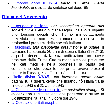
Il mondo dopo il 1989
, verso la Terza Guerra
Mondiale?
: uno sguardo sintetico sul dopo '89
l'Italia nel Novecento
Il periodo giolittiano
, una incompiuta apertura alla
società civile
: L'età giolittiana segna una svolta rispetto
alle tensioni sociali che l'hanno immediatamente
preceduta, ma non riesce comunque a risolvere in
profondità i problemi della società italiana
Il fascismo
, una prepotente presunzione al potere
: Il
fascismo ha segnato 20 anni di storia d'Italia (1922/43):
a pochi decenni dalla sua unificazione un paese
prostrato dalla Prima Guerra mondiale vide prevalere
nei ceti medi e nella borghesia la paura del
comunismo, che poco tempo prima aveva preso il
potere in Russia, e si affidò così alla dittatura
L'Italia divisa '43/'45
, una lacerante guerra civile
:
pagina sulla guerra civile che insanguinò l'Italia tra la
fine del 1943 e il 25 aprile 1945
la Costituente e le sue scelte
, un costruttivo dialogo
: Si
evidenziano i tratti salienti che portarono a stilare la
Costituzione italiana, in vigore dal 1948
la-Costituzione-italiana.php