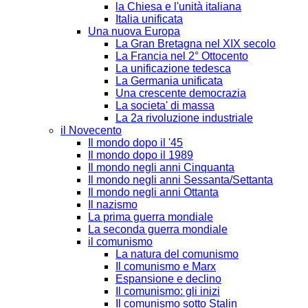
la Chiesa e l'unità italiana
Italia unificata
Una nuova Europa
La Gran Bretagna nel XIX secolo
La Francia nel 2° Ottocento
La unificazione tedesca
La Germania unificata
Una crescente democrazia
La societa' di massa
La 2a rivoluzione industriale
il Novecento
Il mondo dopo il '45
Il mondo dopo il 1989
Il mondo negli anni Cinquanta
Il mondo negli anni Sessanta/Settanta
Il mondo negli anni Ottanta
Il nazismo
La prima guerra mondiale
La seconda guerra mondiale
il comunismo
La natura del comunismo
Il comunismo e Marx
Espansione e declino
Il comunismo: gli inizi
Il comunismo sotto Stalin