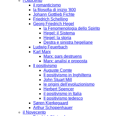
l'Ottocento
il romanticismo
la filosofia di inizio '800
Johann Gottlieb Fichte
Friedrich Schelling
Georg Friedrich Hegel
la Fenomenologia dello Spirito
Hegel: il Sistema
Hegel: la storia
Destra e sinistra hegeliane
Ludwig Feuerbach
Karl Marx
Marx: pars destruens
Marx: analisi e proposta
Il positivismo
Auguste Comte
Il positivismo in Inghilterra
John Stuart Mill
le origini dell'evoluzionismo
Herbert Spencer
il positivismo in Italia
Il positivismo tedesco
Søren Kierkegaard
Arthur Schopenhauer
il Novecento