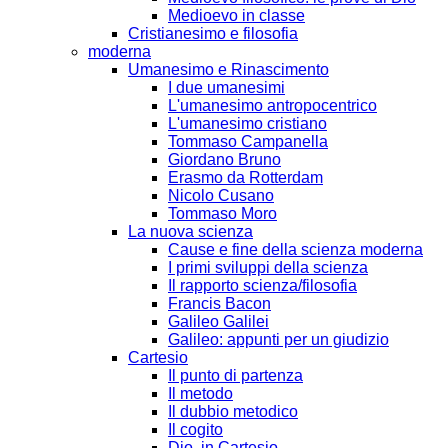
Medioevo in classe
Cristianesimo e filosofia
moderna
Umanesimo e Rinascimento
I due umanesimi
L'umanesimo antropocentrico
L'umanesimo cristiano
Tommaso Campanella
Giordano Bruno
Erasmo da Rotterdam
Nicolo Cusano
Tommaso Moro
La nuova scienza
Cause e fine della scienza moderna
I primi sviluppi della scienza
Il rapporto scienza/filosofia
Francis Bacon
Galileo Galilei
Galileo: appunti per un giudizio
Cartesio
Il punto di partenza
Il metodo
Il dubbio metodico
Il cogito
Dio, in Cartesio