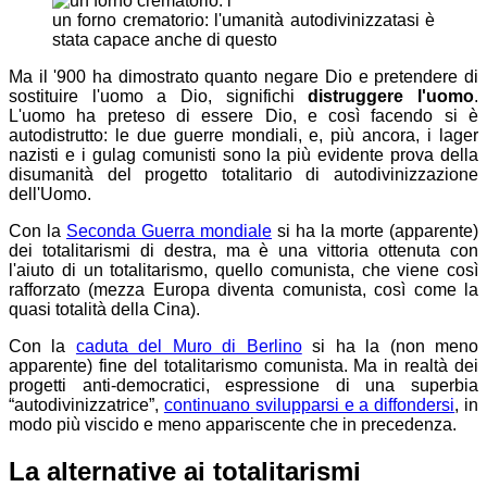
un forno crematorio: l'umanità autodivinizzatasi è
stata capace anche di questo
Ma il '900 ha dimostrato quanto negare Dio e pretendere di
sostituire l'uomo a Dio, significhi
distruggere l'uomo
.
L'uomo ha preteso di essere Dio, e così facendo si è
autodistrutto: le due guerre mondiali, e, più ancora, i lager
nazisti e i gulag comunisti sono la più evidente prova della
disumanità del progetto totalitario di autodivinizzazione
dell'Uomo.
Con la
Seconda Guerra mondiale
si ha la morte (apparente)
dei totalitarismi di destra, ma è una vittoria ottenuta con
l'aiuto di un totalitarismo, quello comunista, che viene così
rafforzato (mezza Europa diventa comunista, così come la
quasi totalità della Cina).
Con la
caduta del Muro di Berlino
si ha la (non meno
apparente) fine del totalitarismo comunista. Ma in realtà dei
progetti anti-democratici, espressione di una superbia
“autodivinizzatrice”,
continuano svilupparsi e a diffondersi
, in
modo più viscido e meno appariscente che in precedenza.
La alternative ai totalitarismi