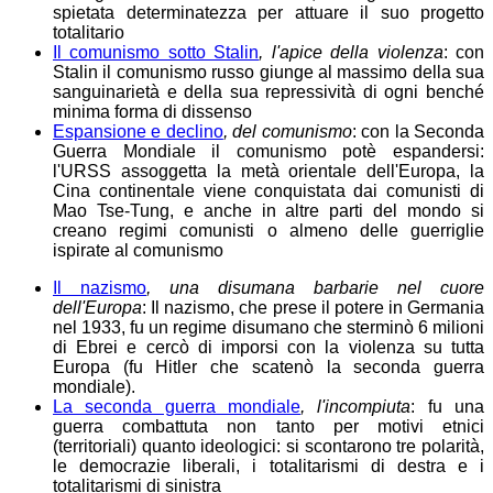
spietata determinatezza per attuare il suo progetto
totalitario
Il comunismo sotto Stalin
, l'apice della violenza
: con
Stalin il comunismo russo giunge al massimo della sua
sanguinarietà e della sua repressività di ogni benché
minima forma di dissenso
Espansione e declino
, del comunismo
: con la Seconda
Guerra Mondiale il comunismo potè espandersi:
l'URSS assoggetta la metà orientale dell'Europa, la
Cina continentale viene conquistata dai comunisti di
Mao Tse-Tung, e anche in altre parti del mondo si
creano regimi comunisti o almeno delle guerriglie
ispirate al comunismo
Il nazismo
, una disumana barbarie nel cuore
dell'Europa
: Il nazismo, che prese il potere in Germania
nel 1933, fu un regime disumano che sterminò 6 milioni
di Ebrei e cercò di imporsi con la violenza su tutta
Europa (fu Hitler che scatenò la seconda guerra
mondiale).
La seconda guerra mondiale
, l'incompiuta
: fu una
guerra combattuta non tanto per motivi etnici
(territoriali) quanto ideologici: si scontarono tre polarità,
le democrazie liberali, i totalitarismi di destra e i
totalitarismi di sinistra