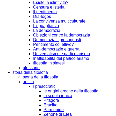
Esiste la istintivita?
Censura e isteria
Il pentimento
Dia-logos
La convivenza multiculturale
L'eguaglianza
La democrazia
Obiezioni contro la democrazia
Democrazia: i presupposti
Pentimento collettivo?
Anti-democrazie e guerra
Universalismo e particolarismo
Inaffidabilità del particolarismo
filosofia in sintesi
glossario
storia della filosofia
storia della filosofia
antica
I presocratici
le origini greche della filosofia
la scuola ionica
Pitagora
Eraclito
Parmenide
Zenone di Elea