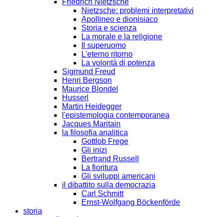
Friedrich Nietzsche
Nietzsche: problemi interpretativi
Apollineo e dionisiaco
Storia e scienza
La morale e la religione
Il superuomo
L'eterno ritorno
La volontà di potenza
Sigmund Freud
Henri Bergson
Maurice Blondel
Husserl
Martin Heidegger
l'epistemologia contemporanea
Jacques Maritain
la filosofia analitica
Gottlob Frege
Gli inizi
Bertrand Russell
La fioritura
Gli sviluppi americani
il dibattito sulla democrazia
Carl Schmitt
Ernst-Wolfgang Böckenförde
storia