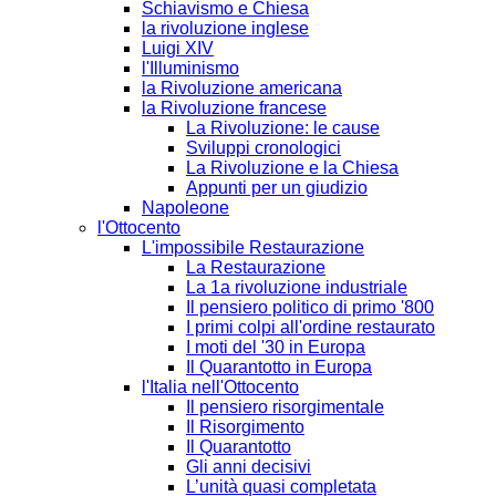
Schiavismo e Chiesa
la rivoluzione inglese
Luigi XIV
l'Illuminismo
la Rivoluzione americana
la Rivoluzione francese
La Rivoluzione: le cause
Sviluppi cronologici
La Rivoluzione e la Chiesa
Appunti per un giudizio
Napoleone
l'Ottocento
L'impossibile Restaurazione
La Restaurazione
La 1a rivoluzione industriale
Il pensiero politico di primo '800
I primi colpi all'ordine restaurato
I moti del '30 in Europa
Il Quarantotto in Europa
l'Italia nell'Ottocento
Il pensiero risorgimentale
Il Risorgimento
Il Quarantotto
Gli anni decisivi
L’unità quasi completata