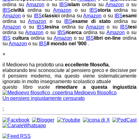
ordina su
Amazon
o su
IBS
islam
ordina su
Amazon
o su
IBS
civiltà
ordina su
Amazon
o su
IBS
storia
ordina su
Amazon
o su
IBS
classici
ordina su
Amazon
o su
IBS
esami
ordina su
Amazon
o su
IBS
esame di stato
ordina su
Amazon
o su
IBS
tesina
ordina su
Amazon
o su
IBS
tesi
ordina su
Amazon
o su
IBS
ricerca
ordina su
Amazon
o su
IBS
cultura
ordina su
Amazon
o su
IBS
libri on-line
ordina
su
Amazon
o su
IBS
Il mondo nel '900
.
×
il Medioevo ha prodotto una
eccellente filosofia
,
elaborando tesi sconosciute al pensiero greco e decisive per
il pensiero moderno, ma questo viene sistematicamente
ignorato in molto insegnamento scolastico attuale
questo libro vuole
rimediare a questa ingiustizia
Medioevo filosofico
Un pensiero ingiustamente censurato
;