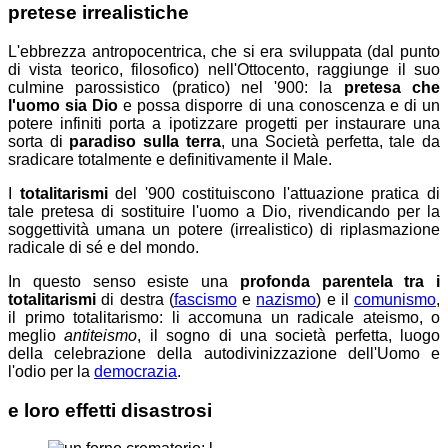
pretese irrealistiche
L'ebbrezza antropocentrica, che si era sviluppata (dal punto
di vista teorico, filosofico) nell'Ottocento, raggiunge il suo
culmine parossistico (pratico) nel '900: la
pretesa che
l'uomo sia Dio
e possa disporre di una conoscenza e di un
potere infiniti porta a ipotizzare progetti per instaurare una
sorta di
paradiso sulla terra
, una Società perfetta, tale da
sradicare totalmente e definitivamente il Male.
I
totalitarismi
del '900 costituiscono l'attuazione pratica di
tale pretesa di sostituire l'uomo a Dio, rivendicando per la
soggettività umana un potere (irrealistico) di riplasmazione
radicale di sé e del mondo.
In questo senso esiste una
profonda parentela tra i
totalitarismi
di destra (
fascismo
e
nazismo
) e il
comunismo
,
il primo totalitarismo: li accomuna un radicale ateismo, o
meglio
antiteismo
, il sogno di una società perfetta, luogo
della celebrazione della autodivinizzazione dell'Uomo e
l'odio per la
democrazia
.
e loro effetti disastrosi