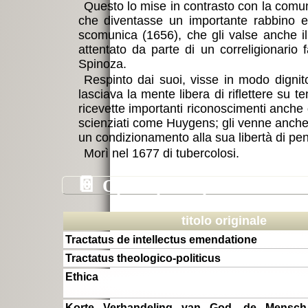
Questo lo mise in contrasto con la comuni
che diventasse un importante rabbino e 
scomunica (1656), che gli valse anche il
attentato da parte di un correligionario 
Spinoza.
Respinto dai suoi, visse in modo dignit
lasciava la mente libera di riflettere su te
ricevette importanti riconoscimenti anche d
scienziati come Huygens; gli venne anche of
un condizionamento alla sua libertà di pen
Morì nel 1677 di tubercolosi.
📔
Opere principali di Baruc
titolo originale
Tractatus de intellectus emendatione
Tractatus theologico-politicus
Ethica
Korte Verhandeling van God, de Mensch