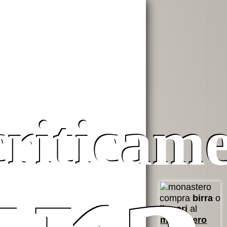
criticam
compra
birra
o
liquori
al
monastero