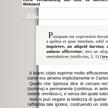
Welstand
il fine della filosofia
P
ostquam me experientia docuit
a quibus et quae timebam, nihil 
inquirere, an aliquid daretur,
animus afficeretur
; imo an aliq
emendatione intellectus
, I, 1) [
tr
Il brano citato esprime molto efficacemen
come era almeno implicitamente in Cartesio
Quello che Spinoza dice di cercare n
(summa) e permanente (continua,
in aet
ceteris omnibus
), e senza del quale tutt
Non si può negare la bellezza di queste 
raffredda tale ipotesi, costruendo un si