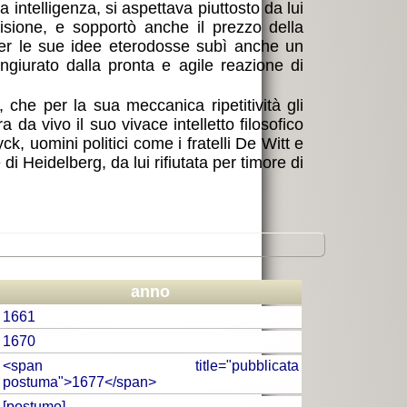
intelligenza, si aspettava piuttosto da lui
isione, e sopportò anche il prezzo della
 Per le sue idee eterodosse subì anche un
ongiurato dalla pronta e agile reazione di
, che per la sua meccanica ripetitività gli
a da vivo il suo vivace intelletto filosofico
k, uomini politici come i fratelli De Witt e
i Heidelberg, da lui rifiutata per timore di
anno
1661
1670
<span title="pubblicata
postuma">1677</span>
[postumo]