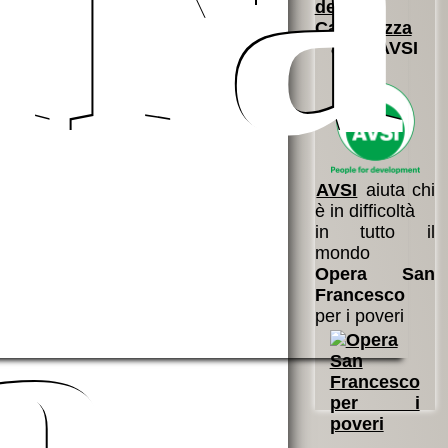
ura
della
Cascinazza
aiuta AVSI
AVSI
aiuta chi
è in difficoltà
in tutto il
a
mondo
Opera San
Francesco
per i poveri