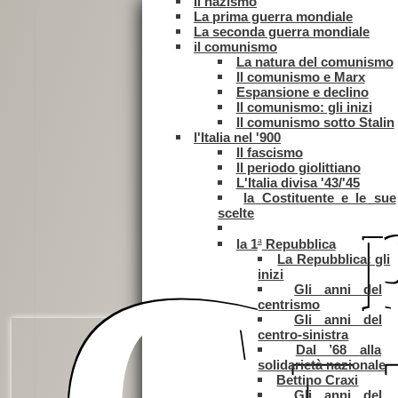
Il nazismo
La prima guerra mondiale
La seconda guerra mondiale
il comunismo
La natura del comunismo
Il comunismo e Marx
Espansione e declino
Il comunismo: gli inizi
Il comunismo sotto Stalin
l'Italia nel '900
Il fascismo
Il periodo giolittiano
L'Italia divisa '43/'45
la Costituente e le sue
scelte
a
la 1
Repubblica
La Repubblica: gli
inizi
Gli anni del
centrismo
Gli anni del
Grazie,
centro-sinistra
Occidente!
Dal ’68 alla
solidarietà nazionale
Bettino Craxi
Gli anni del