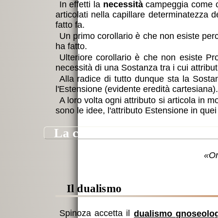
In effetti la
necessità
campeggia come cifr
articolati nella capillare determinatezza
fatto fa.
Un primo corollario è che non esiste per
ha fatto.
Ulteriore corollario è che non esiste Pr
necessità di una Sostanza tra i cui attrib
Alla radice di tutto dunque sta la Sosta
l'Estensione (evidente eredità cartesiana).
A loro volta ogni attributo si articola in
sono le idee, l'attributo Estensione in que
la conoscenza
il dualismo
Spinoza accetta il
dualismo gnoseolo