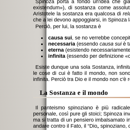
Spinoza porta a fondo un'idea che gi
existendum
), di sostanza come assolut
Aristotele la sostanza era qualcosa di
rel
che a lei devono appoggiarsi, in Spinoza 
Perciò, per lui, la sostanza è
causa sui
, se no verrebbe concepit
necessaria
(essendo
causa sui
è t
eterna
(esistendo necessariamente,
infinita
(essendo per definizione
c
Esiste dunque una sola Sostanza, infini
le cose di cui è fatto il mondo, non sono
infinita. Perciò tra Dio e il mondo non c'
la Sostanza e il mondo
Il panteismo spinoziano è più radical
personale, così pure gli stoici; Spinoza in
ma si tratta di un pensiero imbalsamato in
andare contro il Fato, il “Dio„ spinoziano,