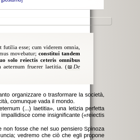
t futilia esse; cum viderem omnia,
nimus movebatur;
constitui tandem
o solo reiectis ceteris omnibus
aeternum fruerer laetitia. (
De
tanto organizzare o trasformare la società,
licità, comunque vada il mondo.
ernum (...) laetitia
, una letizia perfetta
to impallidisce come insignificante (
reiectis
 se non fosse che nel suo pensiero Spinoza
inuncia; vedremo che ciò che egli propone