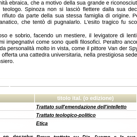
tà ebraica, che a motivo della sua grande e riconosciuta 
teologo. Spinoza non si lasciò flettere dalla sua dec
 rifiuto da parte della sua stessa famiglia di origine.
fanatico, che tentò di pugnalarlo. L'esito tragico fu sc
oso e sobrio, facendo un mestiere, il
levigatore
di lenti
mi impegnativi come sono quelli filosofici. Peraltro ancor
a personalità molto in vista, come il pittore Van der Spyc
ferta una cattedra universitaria, nella prestigiosa sede d
siero.
h Spinoza
titolo ital. (o edizione)
Trattato sull'emendazione dell'intelletto
Trattato teologico-politico
Etica
 en deszelvs
Breve trattato su Dio, l'uomo e la sua