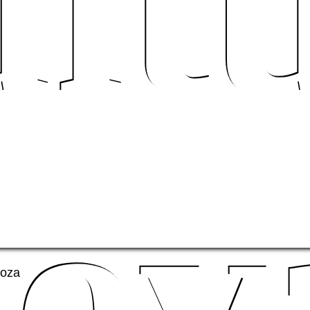
lt
ov
noza