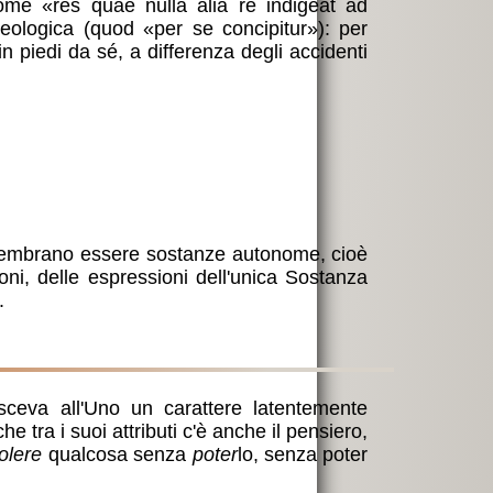
 come
res quae nulla alia re indigeat ad
seologica (quod
per se concipitur
): per
in piedi da sé, a differenza degli accidenti
i sembrano essere sostanze autonome, cioè
oni, delle espressioni dell'unica Sostanza
.
sceva all'Uno un carattere latentemente
 tra i suoi attributi c'è anche il pensiero,
olere
qualcosa senza
poter
lo, senza poter