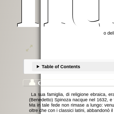
Baruch Spinoza
o d
ottime
Table of Contents
👤
Cenni sulla vita
La sua famiglia, di religione ebraica, e
(Benedetto) Spinoza nacque nel 1632, e v
Ma in tale fede non rimase a lungo: venu
oltre che con i classici latini, abbandonò 