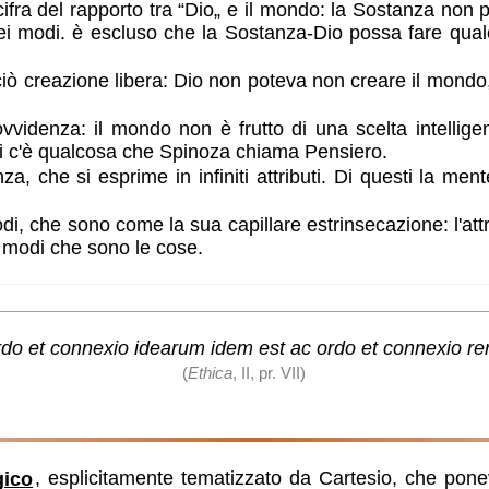
a del rapporto tra “Dio„ e il mondo: la Sostanza non può 
 dei modi. è escluso che la Sostanza-Dio possa fare qualc
ciò creazione libera: Dio non poteva non creare il mond
ovvidenza: il mondo non è frutto di una scelta intelli
uti c'è qualcosa che Spinoza chiama Pensiero.
nza, che si esprime in infiniti attributi. Di questi la m
 modi, che sono come la sua capillare estrinsecazione: l'at
i modi che sono le cose.
«Ordo et connexio idearum idem est ac ordo et connexio r
(
Ethica
, II, pr. VII)
gico
, esplicitamente tematizzato da Cartesio, che pone