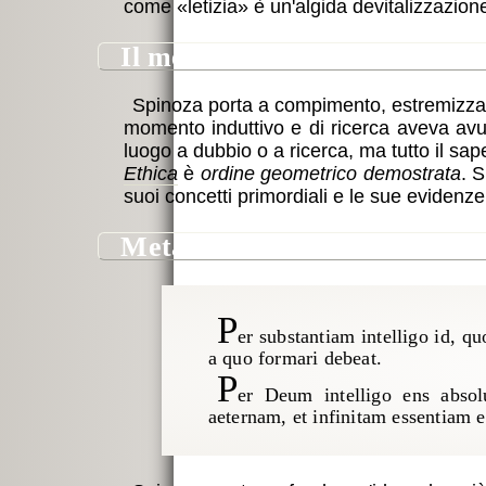
come
letizia
è un'algida devitalizzazione
il metodo
Spinoza porta a compimento, estremizzand
momento induttivo e di ricerca aveva avu
luogo a dubbio o a ricerca, ma tutto il s
Ethica
è
ordine geometrico demostrata
. S
suoi concetti primordiali e le sue evidenze 
metafisica: la Sostanza
P
er substantiam intelligo id, qu
a quo formari debeat.
P
er Deum intelligo ens absol
aeternam, et infinitam essentiam e