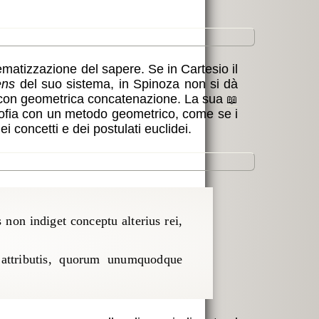
matizzazione del sapere. Se in Cartesio il
ens
del suo sistema, in Spinoza non si dà
i, con geometrica concatenazione. La sua
ilosofia con un metodo geometrico, come se i
i concetti e dei postulati euclidei.
s non indiget conceptu alterius rei,
s attributis, quorum unumquodque