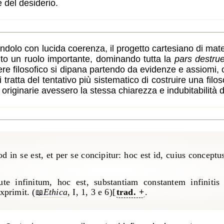
 del desiderio.
olo con lucida coerenza, il progetto cartesiano di mate
to un ruolo importante, dominando tutta la
pars destru
apere filosofico si dipana partendo da evidenze e assiom
i tratta del tentativo più sistematico di costruire una f
originarie avessero la stessa chiarezza e indubitabilità de
od in se est, et per se concipitur: hoc est id, cuius conceptu
ute infinitum, hoc est, substantiam constantem infiniti
xprimit. (
Ethica
, I, 1, 3 e 6)[
trad.
.