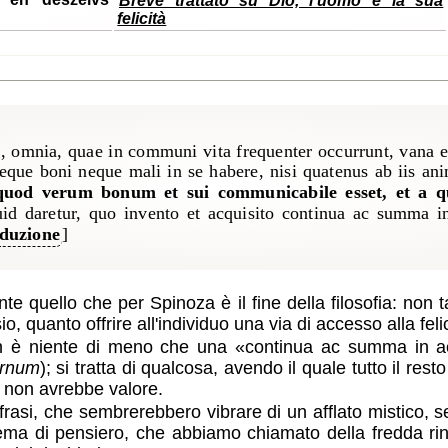
felicità
, omnia, quae in communi vita frequenter occurrunt, vana e
neque boni neque mali in se habere, nisi quatenus ab iis a
 quod verum bonum et sui communicabile esset, et a qu
uid daretur, quo invento et acquisito continua ac summa in 
aduzione
]
te quello che per Spinoza è il fine della filosofia: non 
, quanto offrire all'individuo una via di accesso alla fe
on è niente di meno che una
continua ac summa in aet
ernum
); si tratta di qualcosa, avendo il quale tutto il res
o non avrebbe valore.
frasi, che sembrerebbero vibrare di un afflato mistico,
stema di pensiero, che abbiamo chiamato della fredda r