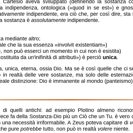
à Cartesio aveva sviluppato (definendo la sostanza
a indipendenza, ontologica (
quod in se est
) e gno
ativamente
indipendente, era ciò che, per così dire, sta 
la sostanza è
assolutamente
indipendente.
a mediante altro;
ale che la sua essenza
involvit existentiam
)
 non può esserci un momento in cui non è esistita)
ostituita da un'inifinità di attributi
) è perciò
unica
.
ta, unica, eterna, ossia Dio. Ma se è così quelle che c
 in realtà delle vere sostanze, ma solo delle esternazi
è reale distinzione: Dio è immanente al mondo (panteismo)
e di quelli antichi: ad esempio Plotino almeno ricono
vece fa della Sostanza-Dio più un Ciò che un Tu. è vero che
 una necessità irriformabile. A Zeus poteva capitare di
v
 che pure
potrebbe
tutto, non può in realtà
volere
niente.