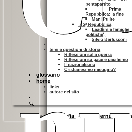
Cu
pentapartito
Prima
Repubblica: la fine
Mani Pulite
a
la 2
Repubblica
Leaders e famiglie
politiche
Silvio Berlusconi
Da non perdere
temi e questioni di storia
Riflessioni sulla guerra
Riflessioni su pace e pacifismo
Il nazionalismo
Cristianesimo misogino?
nu
glossario
home
links
autore del sito
🔍
Home
Filosofia
2.moderna
Spi