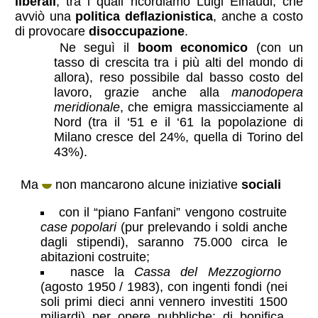
liberali
, tra i quali ricordiamo Luigi Einaudi, che
avviò una
politica deflazionistica
, anche a costo
di provocare
disoccupazione
.
Ne seguì il
boom economico
(con un
tasso di crescita tra i più alti del mondo di
allora), reso possibile dal basso costo del
lavoro, grazie anche alla
manodopera
meridionale
, che emigra massicciamente al
Nord (tra il ‘51 e il ‘61 la popolazione di
Milano cresce del 24%, quella di Torino del
43%).
Ma
non mancarono alcune iniziative
sociali
con il “piano Fanfani” vengono costruite
case popolari
(pur prelevando i soldi anche
dagli stipendi), saranno 75.000 circa le
abitazioni costruite;
nasce la
Cassa del Mezzogiorno
(agosto 1950 / 1983), con ingenti fondi (nei
soli primi dieci anni vennero investiti 1500
miliardi) per opere pubbliche: di bonifica,