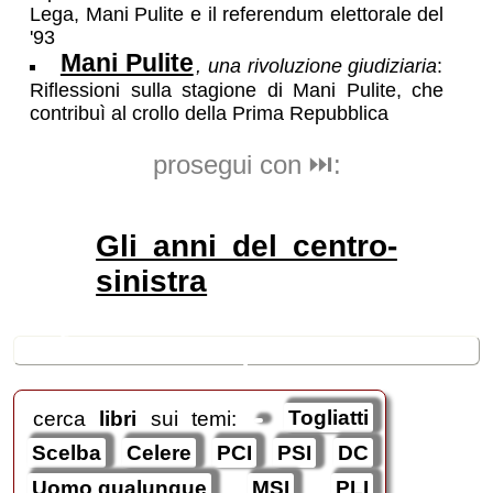
Lega, Mani Pulite e il referendum elettorale del
'93
Mani Pulite
, una rivoluzione giudiziaria
:
Riflessioni sulla stagione di Mani Pulite, che
contribuì al crollo della Prima Repubblica
prosegui con ⏭️:
Gli anni del centro-
sinistra
🛒
ricerche / acquisti
cerca
libri
sui temi:
Togliatti
Scelba
Celere
PCI
PSI
DC
Uomo qualunque
MSI
PLI