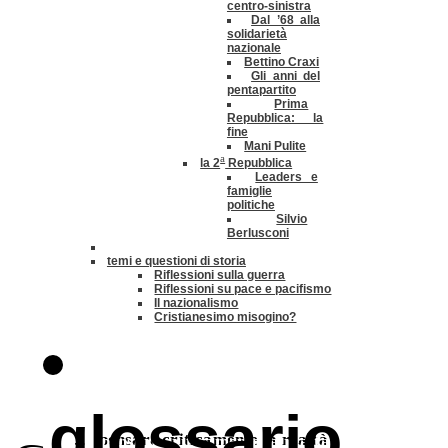
centro-sinistra
Dal ’68 alla
solidarietà
nazionale
Bettino Craxi
Gli anni del
pentapartito
Prima
Repubblica: la
fine
Mani Pulite
a
la 2
Repubblica
Leaders e
famiglie
politiche
Silvio
Berlusconi
temi e questioni di storia
Riflessioni sulla guerra
Riflessioni su pace e pacifismo
Il nazionalismo
Cristianesimo misogino?
glossario
pensare criticamente la
realtà