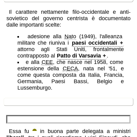
Il carattere nettamente filo-occidentale e anti-
sovietico del governo centrista è documentato
dalle importanti scelte:
adesione alla
Nato
(1949), l'alleanza
militare che riuniva i
paesi occidentali
attorno agli Stati Uniti, frontalmente
contrapposto al
Patto di Varsavia
.
e alla
CEE
, che nasce nel 1958, come
estensione della
CECA
, nata nel '51, e
come questa composta da Italia, Francia,
Germania, Paesi Bassi, Belgio e
Lussemburgo.
politica economica
emigranti meridionali alla stazione di Porta
Nuova a Torino
Essa fu
in buona parte delegata a ministri