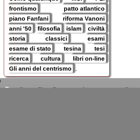
frontismo
patto atlantico
piano Fanfani
riforma Vanoni
anni '50
filosofia
islam
civiltà
storia
classici
esami
esame di stato
tesina
tesi
ricerca
cultura
libri on-line
Gli anni del centrismo
.
×
Medioev
filosofico
Un pensiero ingiustamente censurato