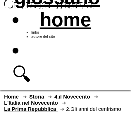
Cultura nuova
home
links
autore del sito
🔍
Home
Storia
4.il Novecento
L'Italia nel Novecento
La Prima Repubblica
2.Gli anni del centrismo
Gli anni del