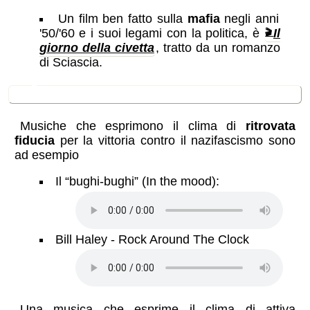
Un film ben fatto sulla
mafia
negli anni
'50/'60 e i suoi legami con la politica, è
Il
giorno della civetta
, tratto da un romanzo
di Sciascia.
🎼
Multimedia
Musiche che esprimono il clima di
ritrovata
fiducia
per la vittoria contro il nazifascismo sono
ad esempio
Il “bughi-bughi” (In the mood):
Bill Haley - Rock Around The Clock
Una musica che esprime il clima di attiva